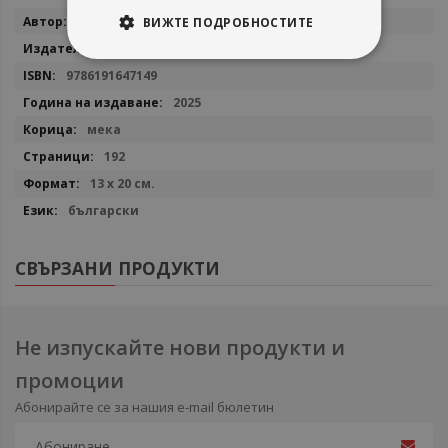
Повече
Тим Колинс
ВИЖТЕ ПОДРОБНОСТИТЕ
информация
Ентусиаст
9786191647149
2025
мека
192
13 х 20 см.
български
СВЪРЗАНИ ПРОДУКТИ
Не изпускайте нови продукти и
промоции
Абонирайте се за нашия e-mail бюлетин