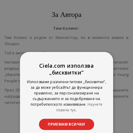
За Автора
Тим Колинс
-
Тим Колинс е родом от Манчестър, но в момента живее в
Лoндон.
Той е автор на над 30 детски заглавия.
Неговите книги са преведени на повече от 30 езика и печелят
Ciela.com използва
редица отличия във Великобритания и Германия включително
„бисквитки“
„Manchester Fiction City award“ през 2011 г. и „Lincolnshire Young
People's Book Award“ през 2012 г.
Използваме различни типове „бисквитки“,
за да може уебсайтът да функционира
През 2021 г. писателят попада в краткия списък на годишните
правилно, за персонализиране на
награди „Spark!“, чиито победители се избират от малките
съдържанието и за подобряване на
читатели във Великобритания.
потребителското изживяване.
Научете
повече тук.
ПРИЕМАМ ВСИЧКИ