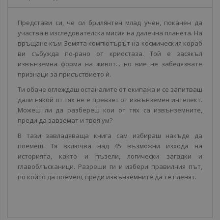
Представи си, че си брилянтен млад учен, поканен да
участва в изследователска мисия на далечна планета. На
връщане към Земята компютърът на космическия кораб
ви събужда по-рано от криостаза. Той е засякъл
извънземна форма на живот... но вие не забелязвате
признаци за присъствието ѝ.
Ти обаче оглеждаш останалите от екипажа и се запитваш
дали някой от тях не е превзет от извънземен интелект.
Можеш ли да разбереш кои от тях са извънземните,
преди да завземат и твоя ум?
В тази завладяваща книга сам избираш накъде да
поемеш. Тя включва над 45 възможни изхода на
историята, както и пъзели, логически загадки и
главоблъсканици. Разреши ги и избери правилния път,
по който да поемеш, преди извънземните да те пленят.