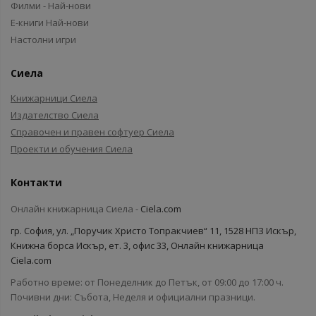
Филми - Най-нови
Е-книги Най-нови
Настолни игри
Сиела
Книжарници Сиела
Издателство Сиела
Справочен и правен софтуер Сиела
Проекти и обучения Сиела
Контакти
Онлайн книжарница Сиела -
Ciela.com
гр. София, ул. „Поручик Христо Топракчиев“ 11, 1528 НПЗ Искър,
Книжна борса Искър, ет. 3, офис 33, Онлайн книжарница
Ciela.com
Работно време: от Понеделник до Петък, от 09:00 до 17:00 ч.
Почивни дни: Събота, Неделя и официални празници.