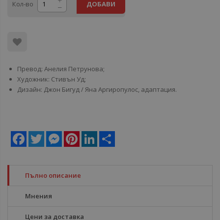
Кол-во
ДОБАВИ
Превод: Анелия Петрунова;
Художник: Стивън Уд;
Дизайн: Джон Бигуд / Яна Аргиропулос, адаптация.
Facebook
Twitter
Messenger
Pinterest
LinkedIn
Share
Пълно описание
Мнения
Цени за доставка