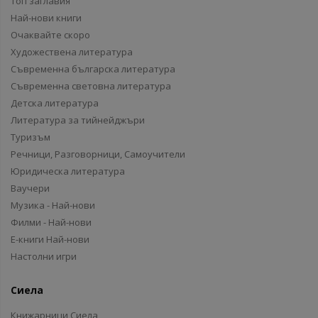
Топ заглавия
Най-нови книги
Очаквайте скоро
Художествена литература
Съвременна българска литература
Съвременна световна литература
Детска литература
Литература за тийнейджъри
Туризъм
Речници, Разговорници, Самоучители
Юридическа литература
Ваучери
Музика - Най-нови
Филми - Най-нови
Е-книги Най-нови
Настолни игри
Сиела
Книжарници Сиела