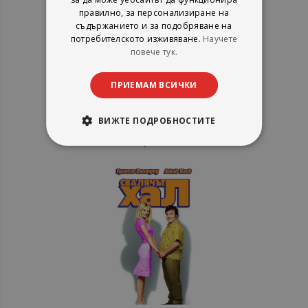
правилно, за персонализиране на
съдържанието и за подобряване на
потребителското изживяване.
Научете
Стълба 49. Ladder 49 (DVD)
повече тук.
ПРИЕМАМ ВСИЧКИ
Александра Видео
рейтинг:
ВИЖТЕ ПОДРОБНОСТИТЕ
1%
10,20 €
19,95 лв.