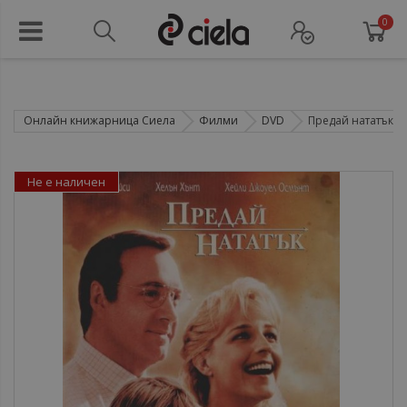
0
Онлайн книжарница Сиела
Филми
DVD
Предай нататък (
Не е наличен