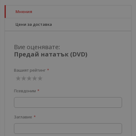
Мнения
Цени за доставка
Вие оценявате:
Предай нататък (DVD)
Вашият рейтинг
1
2
3
4
5
Псевдоним
звезда
звезди
звезди
звезди
звезди
Заглавие