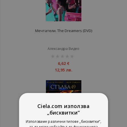
Мечтатели. The Dreamers (DVD)
Александра Видео
рейтинг:
1%
6,62 €
12,95 лв.
Ciela.com използва
„бисквитки“
Използваме различни типове „бисквитки“,
за да може уебсайтът да функционира