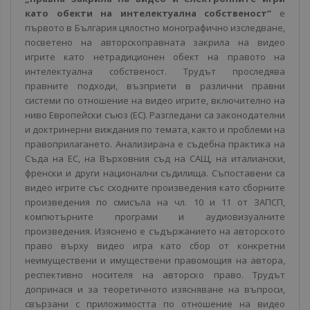
като обекти на интелектуална собственост“
е
първото в България цялостно монографично изследване,
посветено на авторскоправната закрила на видео
игрите като нетрадиционен обект на правото на
интелектуална собственост. Трудът проследява
правните подходи, възприети в различни правни
системи по отношение на видео игрите, включително на
ниво Европейски съюз (ЕС). Разгледани са законодателни
и доктринерни виждания по темата, както и проблеми на
правоприлагането. Анализирана е съдебна практика на
Съда на ЕС, на Върховния съд на САЩ, на италиански,
френски и други национални съдилища. Съпоставени са
видео игрите със сходните произведения като сборните
произведения по смисъла на чл. 10 и 11 от ЗАПСП,
компютърните програми и аудиовизуалните
произведения. Изяснено е съдържанието на авторското
право върху видео игра като сбор от конкретни
неимуществени и имуществени правомощия на автора,
респективно носителя на авторско право. Трудът
допринася и за теоретичното изясняване на въпроси,
свързани с приложимостта по отношение на видео