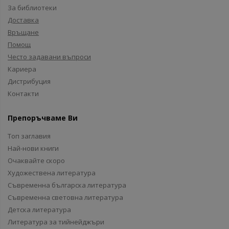
За библиотеки
Доставка
Връщане
Помощ
Често задавани въпроси
Кариера
Дистрибуция
Контакти
Препоръчваме Ви
Топ заглавия
Най-нови книги
Очаквайте скоро
Художествена литература
Съвременна българска литература
Съвременна световна литература
Детска литература
Литература за тийнейджъри