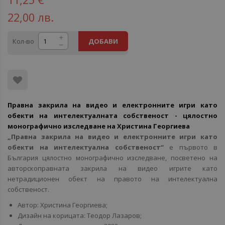
22,00 лв.
Кол-во
ДОБАВИ
Правна закрила на видео и електронните игри като
обекти на интелектуалната собственост - цялостно
монографично изследване на Христина Георгиева
„Правна закрила на видео и електронните игри като
обекти на интелектуална собственост“
е първото в
България цялостно монографично изследване, посветено на
авторскоправната закрила на видео игрите като
нетрадиционен обект на правото на интелектуална
собственост.
Автор: Христина Георгиева;
Дизайн на корицата: Теодор Лазаров;