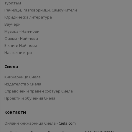
Туризъм
Речници, Разговорници, Самоучители
Юридическа литература
Ваучери
Музика - Най-нови
Филми - Най-нови
Е-книги Най-нови
Настолни игри
Сиела
Книжарници Сиела
Издателство Сиела
Справочен и правен софтуер Сиела
Проекти и обучения Сиела
Контакти
Онлайн книжарница Сиела -
Ciela.com