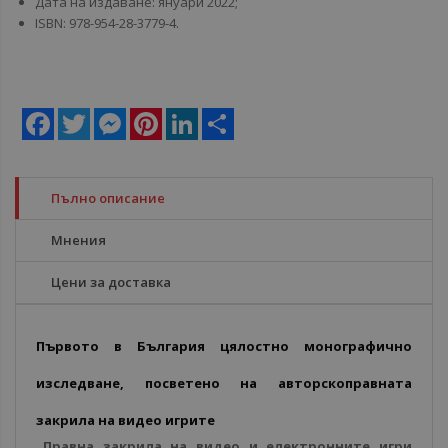
Дата на издаване: януари 2022;
ISBN: 978-954-28-3779-4.
Facebook
Twitter
Messenger
Pinterest
LinkedIn
Share
Пълно описание
Мнения
Цени за доставка
Първото в България цялостно монографично
изследване, посветено на авторскоправната
закрила на видео игрите
„Правна закрила на видео и електронните игри