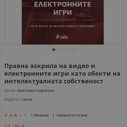
Правна закрила на видео и
електронните игри като обекти на
интелектуалната собственост
Автор:
Христина Георгиева
Издател:
Сиела
рейтинг:
1
Мнение
Напишете отзив
60
100
% of
11,25 €