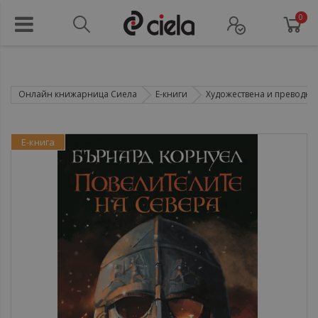
0
Онлайн книжарница Сиела
Е-книги
Художествена и преводна 
Е-книга