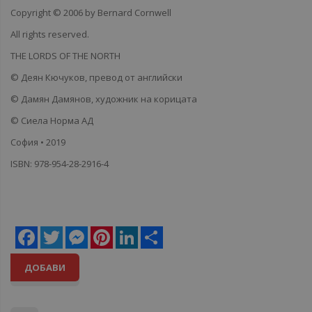
Copyright ©
2006
by
Bernard Cornwell
All rights reserved.
THE LORDS OF THE NORTH
©
Деян Кючуков
,
превод от
английски
©
Дамян Дамянов,
художник на корицата
©
Сиела Норма АД
София • 2019
ISBN: 978-954-28
-2916-4
Facebook
Twitter
Messenger
Pinterest
LinkedIn
Share
ДОБАВИ