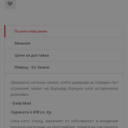
Пълно описание
Мнения
Цени за доставка
Помощ - Ел. Книги
Прекрасно изтъкан сюжет,
който разкрива за пореден път
огромния талант на
Бърнард Корнуел като исторически
разказвач.
- Daily Mail
Годината е 878 сл. Хр.
След като Утред, лишеният от собственост и владения
лордски наследник на Нортумбрия, помага на саксонците