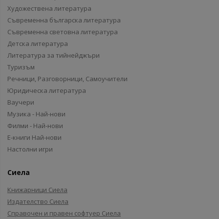
Художествена литература
Съвременна българска литература
Съвременна световна литература
Детска литература
Литература за тийнейджъри
Туризъм
Речници, Разговорници, Самоучители
Юридическа литература
Ваучери
Музика - Най-нови
Филми - Най-нови
Е-книги Най-нови
Настолни игри
Сиела
Книжарници Сиела
Издателство Сиела
Справочен и правен софтуер Сиела