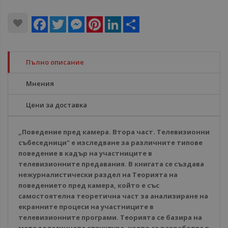
Facebook
Twitter
Messenger
Pinterest
LinkedIn
Share
Пълно описание
Мнения
Цени за доставка
„Поведение пред камера. Втора част. Телевизионни
събеседници" е изследване за различните типове
поведение в кадър на участниците в
телевизионните предавания. В книгата се създава
нежурналистически раздел на Теорията на
поведението пред камера, който е със
самостоятелна теоретична част за анализиране на
екранните процеси на участниците в
телевизионните програми. Теорията се базира на