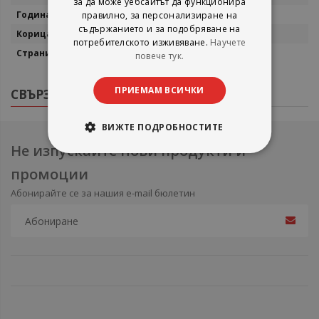
за да може уебсайтът да функционира
2009
правилно, за персонализиране на
съдържанието и за подобряване на
Мека корица
потребителското изживяване.
Научете
170
повече тук.
ПРИЕМАМ ВСИЧКИ
СВЪРЗАНИ ПРОДУКТИ
ВИЖТЕ ПОДРОБНОСТИТЕ
Не изпускайте нови продукти и
промоции
Абонирайте се за нашия e-mail бюлетин