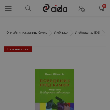
0
Онлайн книжарница Сиела
Учебници
Учебници за ВУЗ
В
Не е наличен