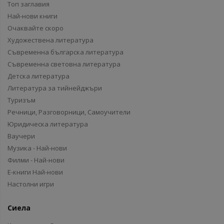
Топ заглавия
Най-нови книги
Очаквайте скоро
Художествена литература
Съвременна българска литература
Съвременна световна литература
Детска литература
Литература за тийнейджъри
Туризъм
Речници, Разговорници, Самоучители
Юридическа литература
Ваучери
Музика - Най-нови
Филми - Най-нови
Е-книги Най-нови
Настолни игри
Сиела