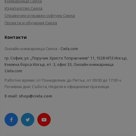
Книжарници Сиела
Издателство Сиела
Справочен и правен софтуер Сиела
Проекти и обучения Сиела
Контакти
Онлайн книжарница Сиела -
Ciela.com
гр. София, ул. „Поручик Христо Топракчиев“ 11, 1528 НПЗ Искър,
Книжна борса Искър, ет. 3, офис 33, Онлайн книжарница
Ciela.com
Работно време: от Понеделник до Петък, от 09:00 до 17:00 ч.
Почивни дни: Събота, Неделя и официални празници.
E-mail:
shop@ciela.com