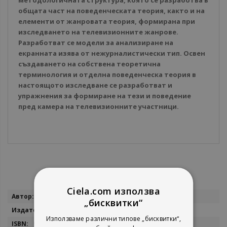
методологичната структура, която се разработва в
общата част на поведенческата теория, както и на
елементи от жанровата теория, формирана при
изследването на телевизионните жанрове.
Разработват се модели за анализиране на
екранната изява от нежурналистически тип. Освен
създаването на собствена теоретична
терминология и отделна поведенческа теория в
настоящото изследване се разработват и
упражнения за формиране на тези и поведение
пред камера на телевизионните участници.
Ciela.com използва
Повече
Поля Иванова
„бисквитки“
информация
Софи Р
Използваме различни типове „бисквитки“,
9789540729084