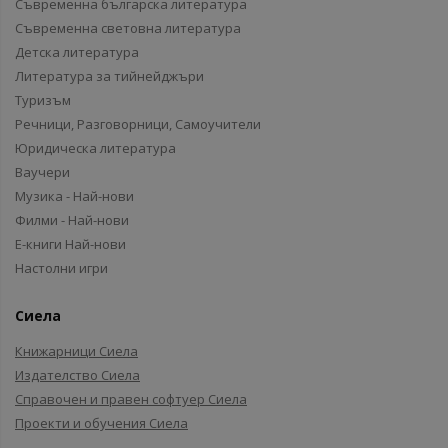
Съвременна българска литература
Съвременна световна литература
Детска литература
Литература за тийнейджъри
Туризъм
Речници, Разговорници, Самоучители
Юридическа литература
Ваучери
Музика - Най-нови
Филми - Най-нови
Е-книги Най-нови
Настолни игри
Сиела
Книжарници Сиела
Издателство Сиела
Справочен и правен софтуер Сиела
Проекти и обучения Сиела