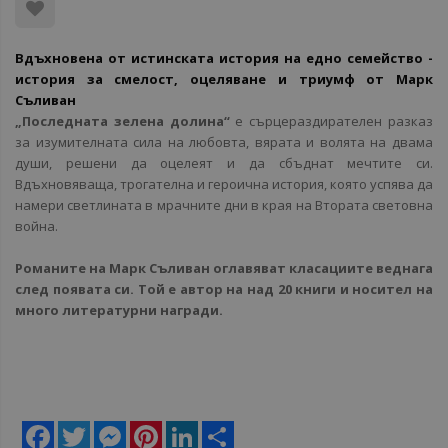
Вдъхновена от истинската история на едно семейство -
и
стория за смелост, оцеляване и триумф от Марк
Съливан
„Последната зелена долина“
е сърцераздирателен разказ
за изумителната сила на любовта, вярата и волята на двама
души, решени да оцелеят и да сбъднат мечтите си.
Вдъхновяваща, трогателна и героична история, която успява да
намери светлината в мрачните дни в края на Втората световна
война.
Романите на Марк Съливан оглавяват класациите веднага
след появата си. Той е автор на над 20 книги и носител на
много литературни награди.
Facebook
Twitter
Messenger
Pinterest
LinkedIn
Share