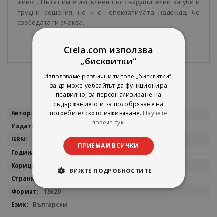
живот. Пътят им е изпълнен със съкрушителни загуби и
трудни решения, но и с непоклатимата надежда, че
свободата ги очаква.
Ciela.com използва
„бисквитки“
Използваме различни типове „бисквитки“,
за да може уебсайтът да функционира
правилно, за персонализиране на
съдържанието и за подобряване на
Повече
Марк Съливан
потребителското изживяване.
Научете
информация
повече тук.
Ера
9789543896677
ПРИЕМАМ ВСИЧКИ
2021
Мека
ВИЖТЕ ПОДРОБНОСТИТЕ
504
13x20
Български