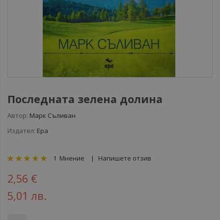
Последната зелена долина
Автор:
Марк Съливан
Издател:
Ера
рейтинг:
1
Мнение
Напишете отзив
100
100
% of
2,56 €
5,01 лв.