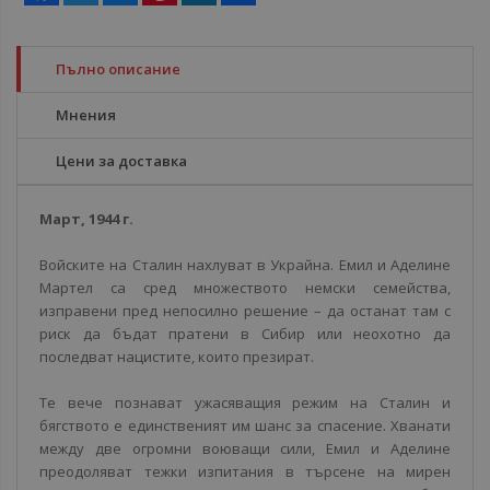
Пълно описание
Мнения
Цени за доставка
Март, 1944 г.
Войските на Сталин нахлуват в Украйна. Емил и Аделине
Мартел са сред множеството немски семейства,
изправени пред непосилно решение – да останат там с
риск да бъдат пратени в Сибир или неохотно да
последват нацистите, които презират.
Те вече познават ужасяващия режим на Сталин и
бягството е единственият им шанс за спасение. Хванати
между две огромни воюващи сили, Емил и Аделине
преодоляват тежки изпитания в търсене на мирен