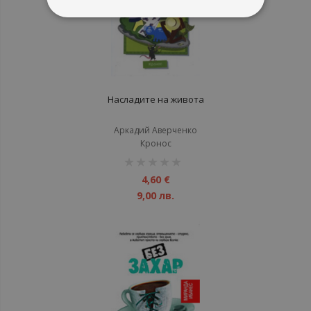
Насладите на живота
Аркадий Аверченко
Кронос
рейтинг:
1%
4,60 €
9,00 лв.