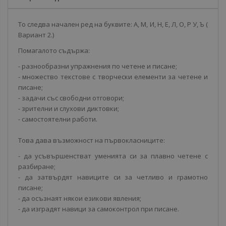
То следва начален ред на буквите: А, М, И, Н, Е, Л, О, Р У, Ъ (
Вариант 2.)
Помагалото съдържа:
- разнообразни упражнения по четене и писане;
- множество текстове с творчески елементи за четене и
писане;
- задачи със свободни отговори;
- зрителни и слухови диктовки;
- самостоятелни работи.
Това дава възможност на първокласниците:
- да усъвършенстват уменията си за плавно четене с
разбиране;
- да затвърдят навиците си за четливо и грамотно
писане;
- да осъзнаят някои езикови явления;
- да изградят навици за самоконтрол при писане.