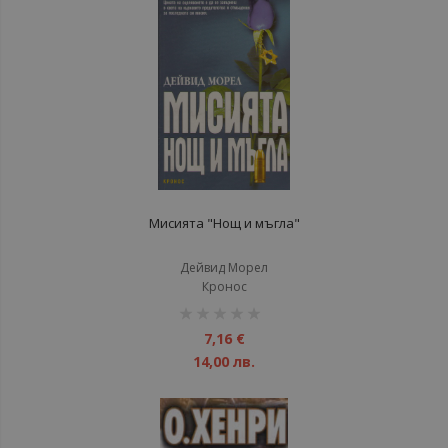
Мисията "Нощ и мъгла"
Дейвид Морел
Кронос
рейтинг:
1%
7,16 €
14,00 лв.