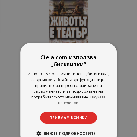
Животът е театър
Ciela.com използва
„бисквитки“
Използваме различни типове „бисквитки“,
Кронос
за да може уебсайтът да функционира
рейтинг:
правилно, за персонализиране на
1%
6,14 €
съдържанието и за подобряване на
потребителското изживяване.
Научете
12,01 лв.
повече тук.
ПРИЕМАМ ВСИЧКИ
ВИЖТЕ ПОДРОБНОСТИТЕ