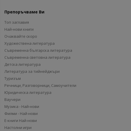
Препоръчваме Ви
Топ заглавия
Най-нови книги
Очаквайте скоро
Художествена литература
Съвременна българска литература
Съвременна световна литература
Детска литература
Литература за тийнейджъри
Туризъм
Речници, Разговорници, Самоучители
Юридическа литература
Ваучери
Музика - Най-нови
Филми - Най-нови
Е-книги Най-нови
Настолни игри