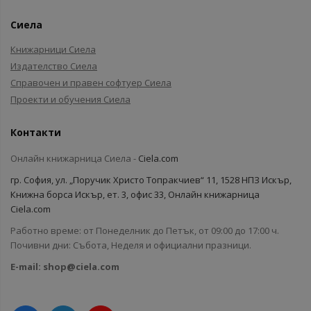
Сиела
Книжарници Сиела
Издателство Сиела
Справочен и правен софтуер Сиела
Проекти и обучения Сиела
Контакти
Онлайн книжарница Сиела -
Ciela.com
гр. София, ул. „Поручик Христо Топракчиев“ 11, 1528 НПЗ Искър,
Книжна борса Искър, ет. 3, офис 33, Онлайн книжарница
Ciela.com
Работно време: от Понеделник до Петък, от 09:00 до 17:00 ч.
Почивни дни: Събота, Неделя и официални празници.
E-mail:
shop@ciela.com