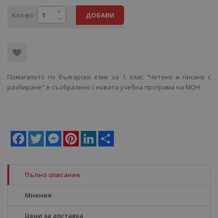
Кол-во
ДОБАВИ
Помагалото по български език за 1. клас "Четене и писане с
разбиране" е съобразено с новата учебна програма на МОН
Facebook
Twitter
Messenger
Pinterest
LinkedIn
Share
Пълно описание
Мнения
Цени за доставка