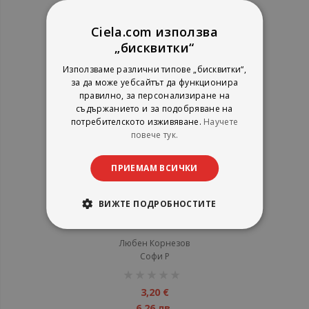
1%
14,83 €
29,00 лв.
Ciela.com използва
„бисквитки“
Използваме различни типове „бисквитки“,
за да може уебсайтът да функционира
правилно, за персонализиране на
съдържанието и за подобряване на
потребителското изживяване.
Научете
повече тук.
ПРИЕМАМ ВСИЧКИ
ВИЖТЕ ПОДРОБНОСТИТЕ
Въззивно производство
Любен Корнезов
Софи Р
рейтинг:
1%
3,20 €
6,26 лв.