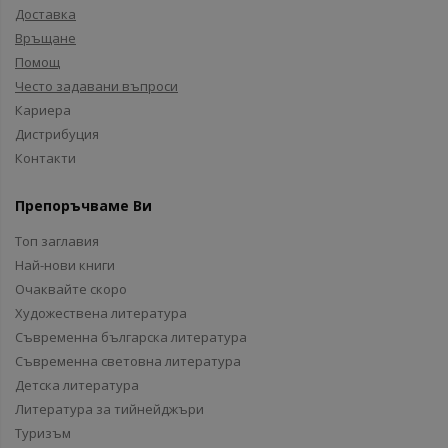
Доставка
Връщане
Помощ
Често задавани въпроси
Кариера
Дистрибуция
Контакти
Препоръчваме Ви
Топ заглавия
Най-нови книги
Очаквайте скоро
Художествена литература
Съвременна българска литература
Съвременна световна литература
Детска литература
Литература за тийнейджъри
Туризъм