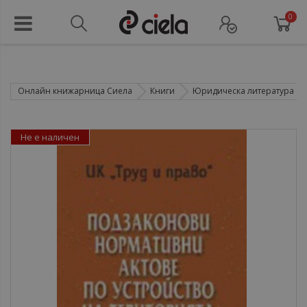
0
Онлайн книжарница Сиела
Книги
Юридическа литература
Не е наличен