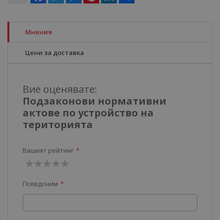
Мнения
Цени за доставка
Вие оценявате:
Подзаконови нормативни
актове по устройство на
територията
Вашият рейтинг
1
2
3
4
5
Псевдоним
звезда
звезди
звезди
звезди
звезди