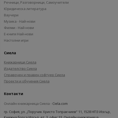
Речници, Разговорници, Самоучители
Юридическа литература
Ваучери
Музика - Най-нови
Филми - Най-нови
Е-книги Най-нови
Настолни игри
Сиела
Книжарници Сиела
Издателство Сиела
Справочен и правен софтуер Сиела
Проекти и обучения Сиела
Контакти
Онлайн книжарница Сиела -
Ciela.com
гр. София, ул. „Поручик Христо Топракчиев“ 11, 1528 НПЗ Искър,
Книжна борса Искър, ет. 3, офис 33, Онлайн книжарница