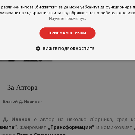
 различни типове „бисквитки“, за да може уебсайтът да функционира п
лизиране на съдържанието и за подобряване на потребителското изж
Научете повече тук.
ПРИЕМАМ ВСИЧКИ
ВИЖТЕ ПОДРОБНОСТИТЕ
За Автора
Благой Д. Иванов
-
 Д. Иванов
е автор на няколко сборника, сред к
зните“
, жанровият
„Трансформации“
и комиксовият