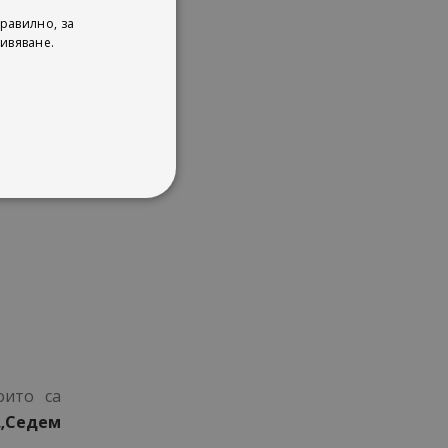
равилно, за
ивяване.
оито са
„Седем