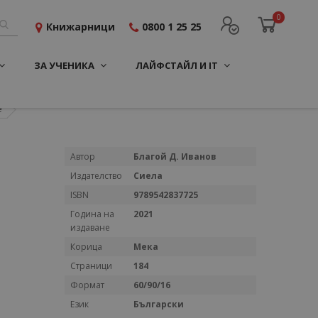
0
Книжарници
0800 1 25 25
ЗА УЧЕНИКА
ЛАЙФСТАЙЛ И IT
е
Повече
Автор
Благой Д. Иванов
информация
Издателство
Сиела
ISBN
9789542837725
Година на
2021
издаване
Корица
Мека
Страници
184
Формат
60/90/16
Език
Български