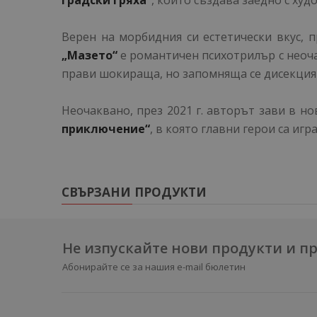
градски гряха“
, който създава заедно с ху
Верен на морбидния си естетически вкус, п
„Мазето“
е романтичен психотрилър с неоча
прави шокираща, но запомняща се дисекци
Неочаквано, през 2021 г. авторът зави в н
приключение“
, в която главни герои са иг
СВЪРЗАНИ ПРОДУКТИ
Не изпускайте нови продукти и 
Абонирайте се за нашия e-mail бюлетин