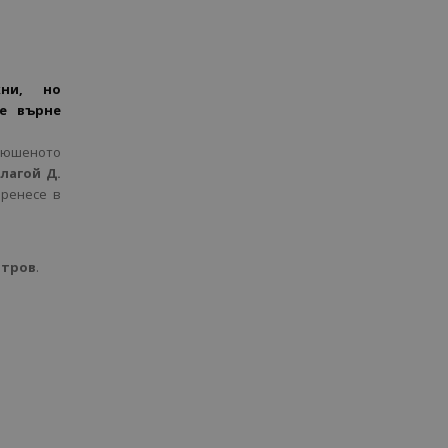
ни, но
е върне
люшеното
лагой Д.
пренесе в
итров
.