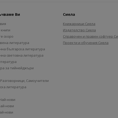
ъчваме Ви
Сиела
авия
Книжарници Сиела
 книги
Издателство Сиела
е скоро
Справочен и правен софтуер С
вена литература
Проекти и обучения Сиела
на българска литература
на световна литература
итература
ра за тийнейджъри
 Разговорници, Самоучители
ска литература
 Най-нови
Най-нови
Най-нови