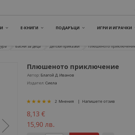
И
Е-КНИГИ
ПОДАРЪЦИ
ИГРИ И ИГРАЧКИ
тура
Басни за деца
Детски приказки
Плюшеното приключени
Плюшеното приключение
Автор:
Благой Д. Иванов
Издател:
Сиела
рейтинг:
2
Мнения
Напишете отзив
100
100
% of
8,13 €
15,90 лв.