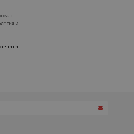
роман –
логия и
шеното