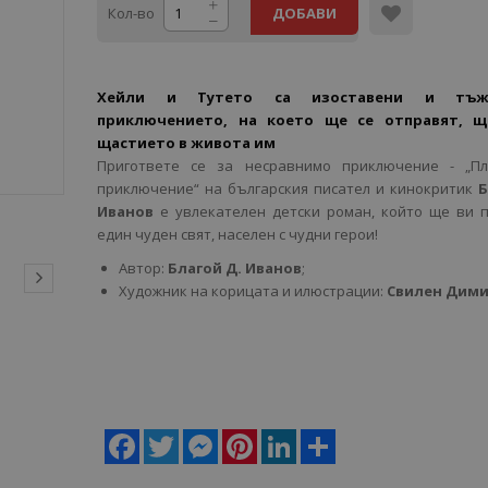
Кол-во
ДОБАВИ
Хейли и Тутето са изоставени и тъж
приключението, на което ще се отправят, щ
щастието в живота им
Пригответе се за несравнимо приключение - „П
приключение“ на българския писател и кинокритик
Б
Иванов
е увлекателен детски роман, който ще ви 
един чуден свят, населен с чудни герои!
Автор:
Благой Д. Иванов
;
Художник на корицата и илюстрации:
Свилен Дим
Facebook
Twitter
Messenger
Pinterest
LinkedIn
Share