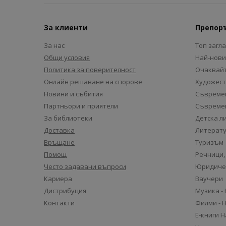
За клиенти
Препор
За нас
Топ загл
Общи условия
Най-нови
Политика за поверителност
Очаквайт
Онлайн решаване на спорове
Художест
Новини и събития
Съвремен
Партньори и приятели
Съвремен
За библиотеки
Детска л
Доставка
Литерату
Връщане
Туризъм
Помощ
Речници,
Често задавани въпроси
Юридиче
Кариера
Ваучери
Дистрибуция
Музика -
Контакти
Филми - 
Е-книги 