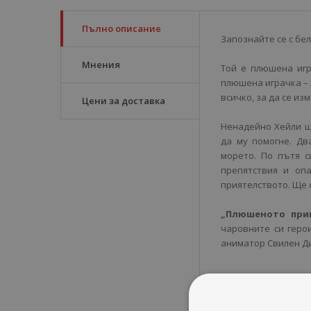
Пълно описание
Запознайте се с бел
Мнения
Той е плюшена игр
плюшена играчка – 
всичко, за да се из
Цени за доставка
Ненадейно Хейли щ
да му помогне. Д
морето. По пътя с
препятствия и оп
приятелството. Ще о
„Плюшеното при
чаровните си геро
аниматор Свилен Д