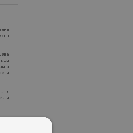
овена
ов на
ешава
 към
акви
та и
са с
ник и