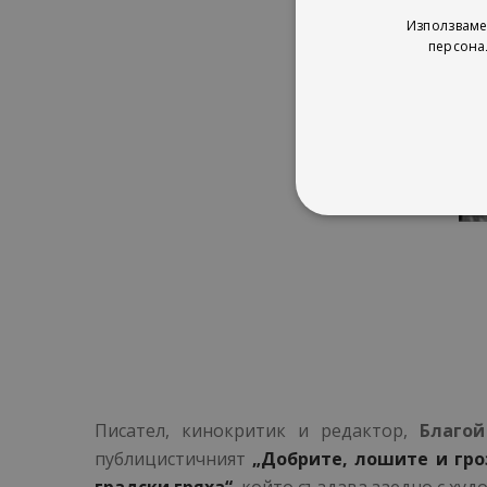
Използваме
персона
Писател, кинокритик и редактор,
Благой
публицистичният
„Добрите, лошите и гро