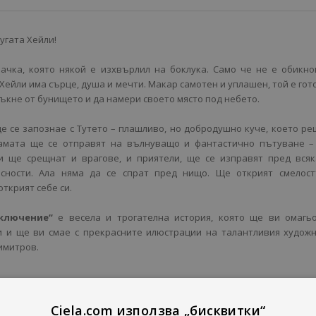
угата Хейли!
ачка, която някой е изхвърлил на боклука. Само че не е обикн
Хейли има сърце, душа и мечти. Макар самотен и уплашен, той е гот
мъкне от бунището и да намери своето място под небето.
е се запознае с Тутето – плашливо, но добродушно куче, което р
вамата ще се отправят на вълнуващо и фантастично пътуване –
и ще срещнат и врагове, и приятели, ще се изправят пред всяк
асности. Ала няма да се спрат пред нищо. Ще открият смелост
ткрият себе си.
ключение“
е весела и трогателна история, която ще ви омагьо
и и ще ви смае с прекрасните илюстрации на талантливия худож
имитров.
Ciela.com използва „бисквитки“