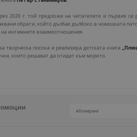
дожника
Петър Станимиров
.
рез 2020 г. той предложи на читателите и първия си 
квани обрати, който дълбае дълбоко в човешката пато
я на интимните взаимоотношения.
ова творческа посока и реализира детската книга
„Плю
рачки, които решават да отидат към морето.
промоции