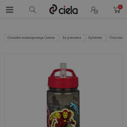
0
Онлайн книжарница Сиела
За ученика
Бутилки
Пластмасов