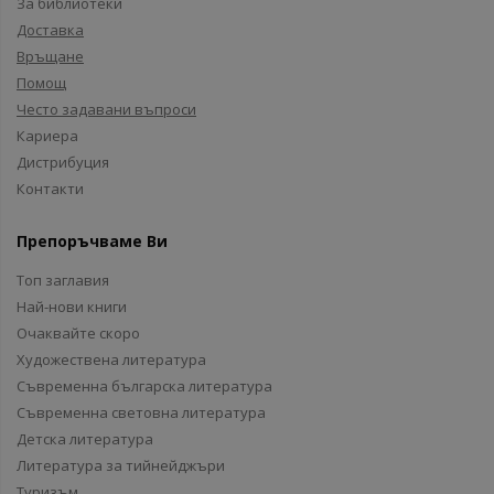
За библиотеки
Доставка
Връщане
Помощ
Често задавани въпроси
Кариера
Дистрибуция
Контакти
Препоръчваме Ви
Топ заглавия
Най-нови книги
Очаквайте скоро
Художествена литература
Съвременна българска литература
Съвременна световна литература
Детска литература
Литература за тийнейджъри
Туризъм