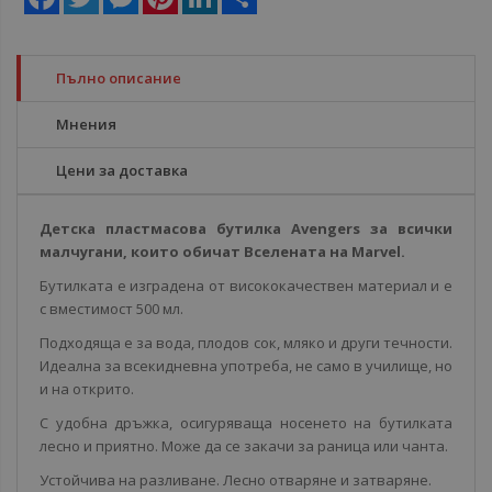
Пълно описание
Мнения
Цени за доставка
Детска пластмасова бутилка Avengers за всички
малчугани, които обичат Вселената на Marvel.
Бутилката е изградена от висококачествен материал и е
с вместимост 500 мл.
Подходяща е за вода, плодов сок, мляко и други течности.
Идеална за всекидневна употреба, не само в училище, но
и на открито.
С удобна дръжка, осигуряваща носенето на бутилката
лесно и приятно. Може да се закачи за раница или чанта.
Устойчива на разливане. Лесно отваряне и затваряне.