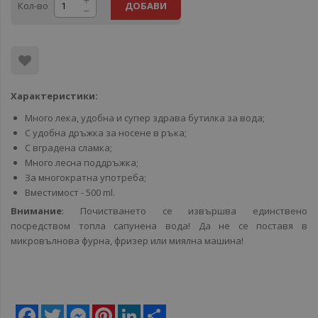
Кол-во
ДОБАВИ
Характеристики:
Много лека, удобна и супер здрава бутилка за вода;
С удобна дръжка за носене в ръка;
С вградена сламка;
Много лесна поддръжка;
За многократна употреба;
Вместимост - 500 ml.
Внимание
: Почистването се извършва единствено
посредством топла сапунена вода! Да не се поставя в
микровълнова фурна, фризер или миялна машина!
Facebook
Twitter
Messenger
Pinterest
LinkedIn
Share