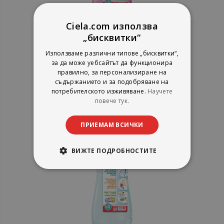
Ciela.com използва
„бисквитки“
Бутилка Maped Origin, розова
430 мл.
Използваме различни типове „бисквитки“,
за да може уебсайтът да функционира
правилно, за персонализиране на
съдържанието и за подобряване на
рейтинг:
потребителското изживяване.
Научете
1%
11,20 €
повече тук.
21,91 лв.
ПРИЕМАМ ВСИЧКИ
ВИЖТЕ ПОДРОБНОСТИТЕ