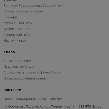
Речници, Разговорници, Самоучители
Юридическа литература
Ваучери
Музика - Най-нови
Филми - Най-нови
Е-книги Най-нови
Настолни игри
Сиела
Книжарници Сиела
Издателство Сиела
Справочен и правен софтуер Сиела
Проекти и обучения Сиела
Контакти
Онлайн книжарница Сиела -
Ciela.com
гр. София, ул. „Поручик Христо Топракчиев“ 11, 1528 НПЗ Искър,