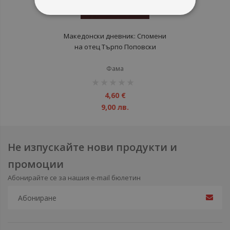
Македонски дневник: Спомени
на отец Търпо Поповски
Фама
рейтинг:
1%
4,60 €
9,00 лв.
Не изпускайте нови продукти и
промоции
Абонирайте се за нашия e-mail бюлетин