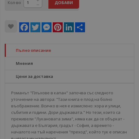
Кол-во
ДОБАВИ
Facebook
Twitter
Messenger
Pinterest
LinkedIn
Share
Пълно описание
Мнения
Цени за доставка
Романът "Плъхове в капан" започва със следното
уточнение на автора: "Тази книга е плод на болно
въображение. Всичко в нея е измислено: хора и улици,
събития и години. Дори държавата." Но тези, които са
преживели "Лукановата зима", няма как да се объркат -
държавата е България, градът - София, а времето -
началото на тъй наречения "преход", който тук е описан
в цялата му налудност.