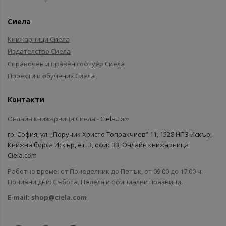
Сиела
Книжарници Сиела
Издателство Сиела
Справочен и правен софтуер Сиела
Проекти и обучения Сиела
Контакти
Онлайн книжарница Сиела -
Ciela.com
гр. София, ул. „Поручик Христо Топракчиев“ 11, 1528 НПЗ Искър,
Книжна борса Искър, ет. 3, офис 33, Онлайн книжарница
Ciela.com
Работно време: от Понеделник до Петък, от 09:00 до 17:00 ч.
Почивни дни: Събота, Неделя и официални празници.
E-mail:
shop@ciela.com