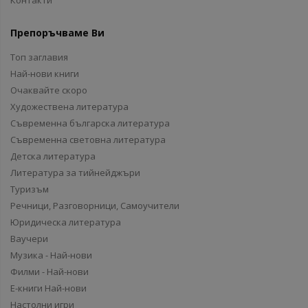
Контакти
Препоръчваме Ви
Топ заглавия
Най-нови книги
Очаквайте скоро
Художествена литература
Съвременна българска литература
Съвременна световна литература
Детска литература
Литература за тийнейджъри
Туризъм
Речници, Разговорници, Самоучители
Юридическа литература
Ваучери
Музика - Най-нови
Филми - Най-нови
Е-книги Най-нови
Настолни игри