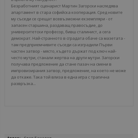
Безработният сценарист Мартин Загорски наследява
апартамент в стара софийска кооперация. Сред новите
му съседи се срещат всевъзможни екземпляри - от
запасен старшина, раздаващ правосъдие, до
университетски професор, бивш сталинист, а сега
демократ. Най-странното в сградата обаче са мазетата -
там предприемчивите съседи са изградили Първи
частен затвор - място, където държат под ключ най-
често мутри, станали жертва на други мутри. Загорски
получава предложение да стане пазач на смени в
импровизирания затвор, предложение, на което не може
да откаже. Така той влиза в една игра с трагична
развръзка...
Повече