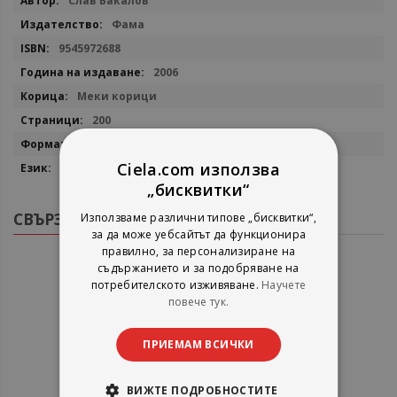
Слав Бакалов
информация
Фама
9545972688
2006
Меки корици
200
20/13
Ciela.com използва
Български
„бисквитки“
СВЪРЗАНИ ПРОДУКТИ
Използваме различни типове „бисквитки“,
за да може уебсайтът да функционира
правилно, за персонализиране на
съдържанието и за подобряване на
потребителското изживяване.
Научете
повече тук.
ПРИЕМАМ ВСИЧКИ
ВИЖТЕ ПОДРОБНОСТИТЕ