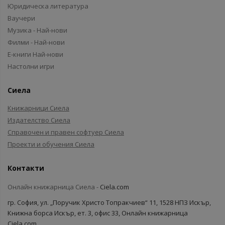
Юридическа литература
Ваучери
Музика - Най-нови
Филми - Най-нови
Е-книги Най-нови
Настолни игри
Сиела
Книжарници Сиела
Издателство Сиела
Справочен и правен софтуер Сиела
Проекти и обучения Сиела
Контакти
Онлайн книжарница Сиела -
Ciela.com
гр. София, ул. „Поручик Христо Топракчиев“ 11, 1528 НПЗ Искър,
Книжна борса Искър, ет. 3, офис 33, Онлайн книжарница
Ciela.com