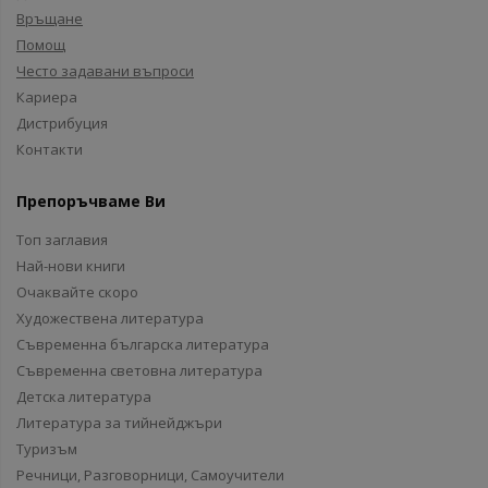
Връщане
Помощ
Често задавани въпроси
Кариера
Дистрибуция
Контакти
Препоръчваме Ви
Топ заглавия
Най-нови книги
Очаквайте скоро
Художествена литература
Съвременна българска литература
Съвременна световна литература
Детска литература
Литература за тийнейджъри
Туризъм
Речници, Разговорници, Самоучители