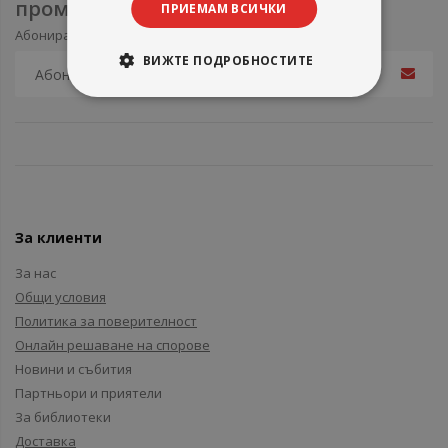
промоции
ПРИЕМАМ ВСИЧКИ
Абонирайте се за нашия e-mail бюлетин
ВИЖТЕ ПОДРОБНОСТИТЕ
За клиенти
За нас
Общи условия
Политика за поверителност
Онлайн решаване на спорове
Новини и събития
Партньори и приятели
За библиотеки
Доставка