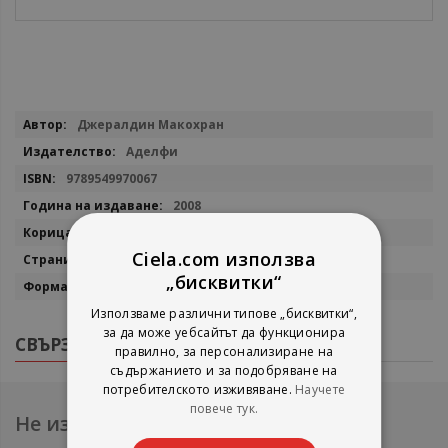
Повече
Джералдин Макохран
информация
Аделфи
9789549970067
2008
Твърда
Ciela.com използва
282
„бисквитки“
15.50x21.50
Използваме различни типове „бисквитки“,
за да може уебсайтът да функционира
СВЪРЗАНИ ПРОДУКТИ
правилно, за персонализиране на
съдържанието и за подобряване на
потребителското изживяване.
Научете
повече тук.
Не изпускайте нови продукти и