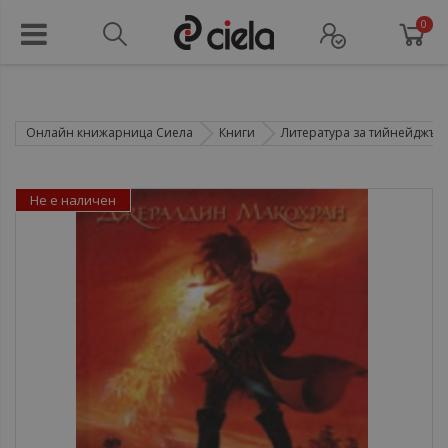
0
Онлайн книжарница Сиела
Книги
Литература за тийнейджър
Не е наличен