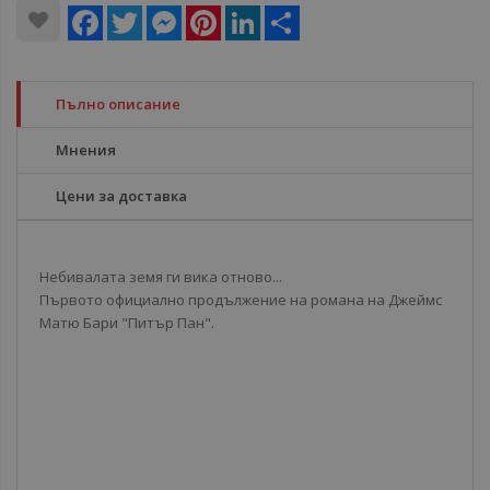
Facebook
Twitter
Messenger
Pinterest
LinkedIn
Share
Пълно описание
Мнения
Цени за доставка
Небивалата земя ги вика отново...
Първото официално продължение на романа на Джеймс
Матю Бари "Питър Пан".