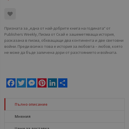
Призната за „една от най-добрите книга на годината“ от
Publishers Weekly, Писма от Скай е зашеметяваща история,
разказана в писма, обхващащи два континента и две световни
войни. Преди всичко това е история за любовта – любов, която
не може да бъде заличена дори от разстоянието и войната.
Facebook
Twitter
Messenger
Pinterest
LinkedIn
Share
Пълно описание
Мнения
Цени за доставка