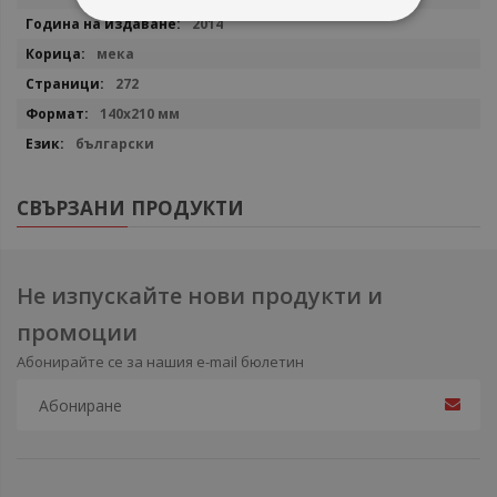
2014
мека
272
140x210 мм
български
СВЪРЗАНИ ПРОДУКТИ
Не изпускайте нови продукти и
промоции
Абонирайте се за нашия e-mail бюлетин