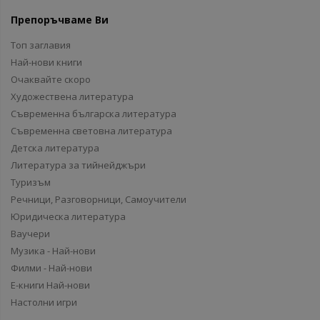
Препоръчваме Ви
Топ заглавия
Най-нови книги
Очаквайте скоро
Художествена литература
Съвременна българска литература
Съвременна световна литература
Детска литература
Литература за тийнейджъри
Туризъм
Речници, Разговорници, Самоучители
Юридическа литература
Ваучери
Музика - Най-нови
Филми - Най-нови
Е-книги Най-нови
Настолни игри