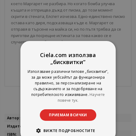
което Маргарет не разбира. Но когато бомба улучва
къщата и отприщва дъжд от писма, до този момент
скрити в стената, Елспет изчезва. Едно-единствено писмо
остава като диря, подсказваща къде е. Маргарет се
отправя в търсене на майка си, но по пътя трябва да се
приготви да посрещне истината за това какво се е
случило със семейството ѝ преди толкова време.
Ciela.com използва
„бисквитки“
Използваме различни типове „бисквитки“,
за да може уебсайтът да функционира
правилно, за персонализиране на
съдържанието и за подобряване на
потребителското изживяване.
Научете
повече тук.
ПРИЕМАМ ВСИЧКИ
Повече
Джесика Брокмол
информация
Сиела
ВИЖТЕ ПОДРОБНОСТИТЕ
9789542815501