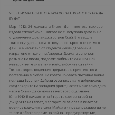
ЧРЕЗ ПИСМАТА СИ ТЕ СТАНАХА ХОРАТА, КОИТО ИСКАХА ДА
БЪДАТ
Март 1912: 24-годишната Елспет Дън – поетеса, наскоро
издала стихосбирка – никога не е напускала дома си на
отдалечения шотландски остров Скай. Ето защо е
толкова учудена, когато получава първото си писмо от
фен. То е написано от студента Дейвид Греъм и е
изпратено от далечна Америка. Двамата започват
размяна на писма, споделят любимите си книги, най-
невероятните си мечти и най-дълбоките си тайни.
Тяхната кореспонденция прераства в приятелство и
постепенно в любов. Но когато Първата световна война
поглъща Европа и Дейвид се записва като доброволец
сред лекарите на западния фронт, Елспет може само да го
чака в Скай и да се моли за неговото оцеляване.
Юни 1940: В началото на Втората световна война
дъщерята на Елспет, Маргарет, се влюбва в пилот от
военновъздушните сили. Майка ѝ я предупреждава да не
търси любов по време на война – предупреждение,