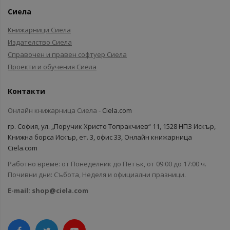
Сиела
Книжарници Сиела
Издателство Сиела
Справочен и правен софтуер Сиела
Проекти и обучения Сиела
Контакти
Онлайн книжарница Сиела -
Ciela.com
гр. София, ул. „Поручик Христо Топракчиев“ 11, 1528 НПЗ Искър,
Книжна борса Искър, ет. 3, офис 33, Онлайн книжарница
Ciela.com
Работно време: от Понеделник до Петък, от 09:00 до 17:00 ч.
Почивни дни: Събота, Неделя и официални празници.
E-mail:
shop@ciela.com