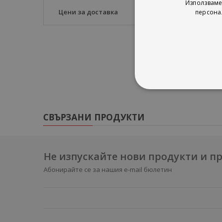
Използваме
Въпросът – кое кар
Цени за доставка
персона
СВЪРЗАНИ ПРОДУКТИ
Не изпускайте нови продукти и 
Абонирайте се за нашия e-mail бюлетин