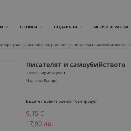
И
Е-КНИГИ
ПОДАРЪЦИ
ИГРИ И ИГРАЧКИ
литература
Исторически романи
Писателят и самоубийството
Писателят и самоубийството
Автор:
Борис Акунин
Издател:
Еднорог
Бъдете първият оценил този продукт
9,15 €
17,90 лв.