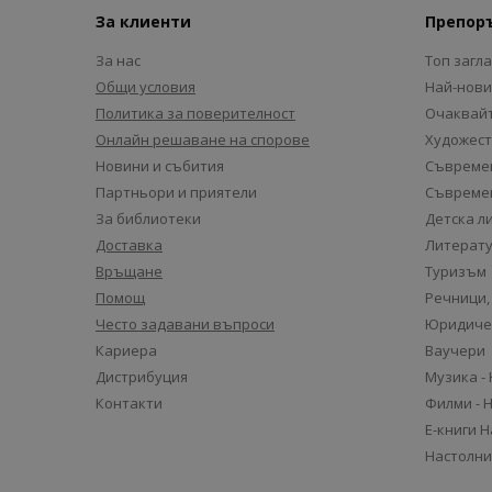
За клиенти
Препор
За нас
Топ загл
Общи условия
Най-нови
Политика за поверителност
Очаквайт
Онлайн решаване на спорове
Художест
Новини и събития
Съвремен
Партньори и приятели
Съвремен
За библиотеки
Детска л
Доставка
Литерату
Връщане
Туризъм
Помощ
Речници,
Често задавани въпроси
Юридиче
Кариера
Ваучери
Дистрибуция
Музика -
Контакти
Филми - 
Е-книги 
Настолни