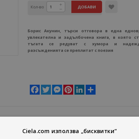
Кол-во
ДОБАВИ
Борис Акунин, търси отговора в една еднов
увлекателна и задълбочена книга, в която с
тъгата се редуват с хумора и надежд
разсъжденията се преплитат с поезия
Facebook
Twitter
Messenger
Pinterest
LinkedIn
Share
рях, предизвикателство, върховно страдание.
Ciela.com използва „бисквитки“
к, визионер с оголени нерви, жертва на действителността.