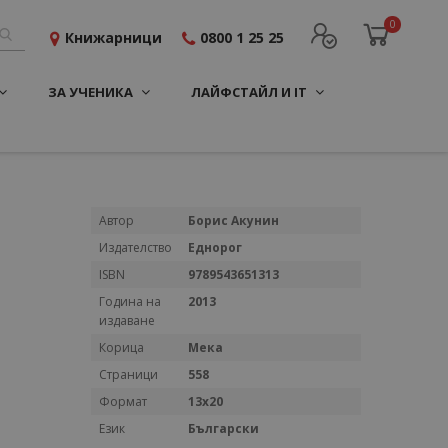
0
Книжарници
0800 1 25 25
ЗА УЧЕНИКА
ЛАЙФСТАЙЛ И IT
Повече
Автор
Борис Акунин
информация
Издателство
Еднорог
ISBN
9789543651313
Година на
2013
издаване
Корица
Мека
Страници
558
Формат
13x20
Език
Български