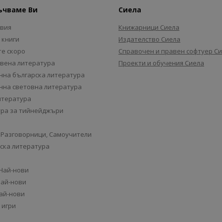
ъчваме Ви
Сиела
авия
Книжарници Сиела
 книги
Издателство Сиела
е скоро
Справочен и правен софтуер С
вена литература
Проекти и обучения Сиела
на българска литература
на световна литература
итература
ра за тийнейджъри
 Разговорници, Самоучители
ска литература
 Най-нови
Най-нови
Най-нови
 игри