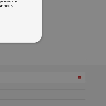
равилно, за
ивяване.