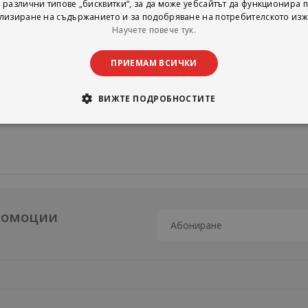
 различни типове „бисквитки“, за да може уебсайтът да функционира п
а човека да отхвърли най-ценния дар?
лизиране на съдържанието и за подобряване на потребителското изж
Научете повече тук.
ПРИЕМАМ ВСИЧКИ
ВИЖТЕ ПОДРОБНОСТИТЕ
промоции