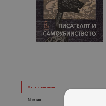
Пълно описание
Самоубийството – г
Мнения
Писателят – мъчени