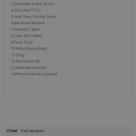
3.Splendor in the Grass
4.O Est Ma T Te?
5.And Then You'Re Gone
6.But Now I'M Back
7.Sunday Table
8.Over the Valley
9.Tuca Tuca
10.Bitty Boppy Betty
11.Sing
12.Piensa En MI
13.New Amsterdam
14.Ninna Nanna [reprise]
Повече
Рок музика
информация