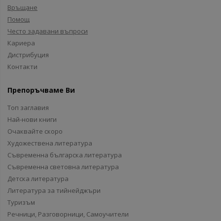
Връщане
Помощ
Често задавани въпроси
Кариера
Дистрибуция
Контакти
Препоръчваме Ви
Топ заглавия
Най-нови книги
Очаквайте скоро
Художествена литература
Съвременна българска литература
Съвременна световна литература
Детска литература
Литература за тийнейджъри
Туризъм
Речници, Разговорници, Самоучители