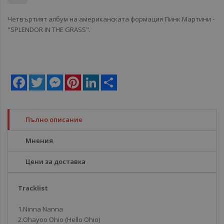
Четвъртият албум на американската формация Пинк Мартини -
"SPLENDOR IN THE GRASS".
Facebook
Twitter
Messenger
Pinterest
LinkedIn
Share
Пълно описание
Мнения
Цени за доставка
Tracklist
1.Ninna Nanna
2.Ohayoo Ohio (Hello Ohio)