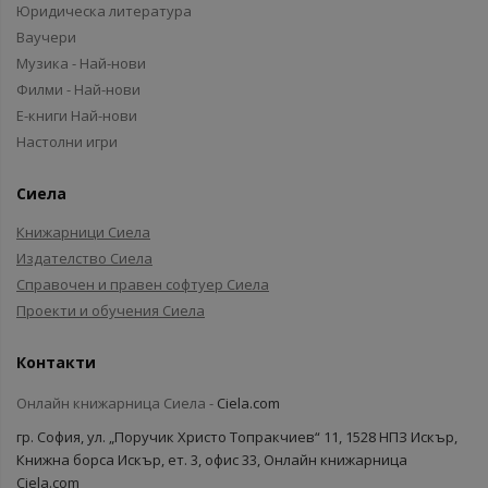
Юридическа литература
Ваучери
Музика - Най-нови
Филми - Най-нови
Е-книги Най-нови
Настолни игри
Сиела
Книжарници Сиела
Издателство Сиела
Справочен и правен софтуер Сиела
Проекти и обучения Сиела
Контакти
Онлайн книжарница Сиела -
Ciela.com
гр. София, ул. „Поручик Христо Топракчиев“ 11, 1528 НПЗ Искър,
Книжна борса Искър, ет. 3, офис 33, Онлайн книжарница
Ciela.com