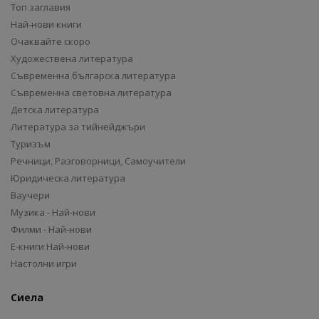
Топ заглавия
Най-нови книги
Очаквайте скоро
Художествена литература
Съвременна българска литература
Съвременна световна литература
Детска литература
Литература за тийнейджъри
Туризъм
Речници, Разговорници, Самоучители
Юридическа литература
Ваучери
Музика - Най-нови
Филми - Най-нови
Е-книги Най-нови
Настолни игри
Сиела