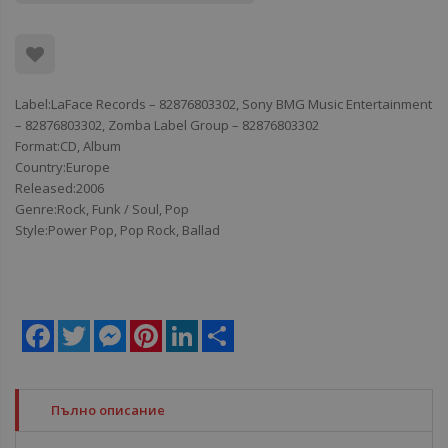
Label:LaFace Records ‎– 82876803302, Sony BMG Music Entertainment
‎– 82876803302, Zomba Label Group ‎– 82876803302
Format:CD, Album
Country:Europe
Released:2006
Genre:Rock, Funk / Soul, Pop
Style:Power Pop, Pop Rock, Ballad
Facebook
Twitter
Messenger
Pinterest
LinkedIn
Share
Пълно описание