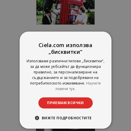
One Direction - Take Me Home -
CD
Ciela.com използва
„бисквитки“
рейтинг:
Използваме различни типове „бисквитки“,
за да може уебсайтът да функционира
1%
10,22 €
правилно, за персонализиране на
19,99 лв.
съдържанието и за подобряване на
потребителското изживяване.
Научете
повече тук.
ПРИЕМАМ ВСИЧКИ
ВИЖТЕ ПОДРОБНОСТИТЕ