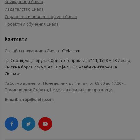
Книжарници Сиела
Издателство Сиела
Справочен и правен софтуер Сиела
Проекти и обучения Сиела
Контакти
Онлайн книжарница Сиела -
Ciela.com
гр. София, ул. „Поручик Христо Топракчиев“ 11, 1528 НПЗ Искър,
Книжна борса Искър, ет. 3, офис 33, Онлайн книжарница
Ciela.com
Работно време: от Понеделник до Петък, от 09:00 до 17:00 ч.
Почивни дни: Събота, Неделя и официални празници.
E-mail:
shop@ciela.com