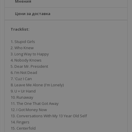
Мнения
Цени за доставка
Tracklist:
1. Stupid Girls
2. Who Knew
3. Long Way to Happy
4. Nobody Knows
5. Dear Mr. President
6. I'm Not Dead
7. 'Cuz I Can
8. Leave Me Alone (I'm Lonely)
9. U + Ur Hand
10. Runaway
11. The One That Got Away
12. I Got Money Now
13. Conversations With My 13 Year Old Self
14. Fingers
15. Centerfold