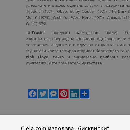
успешните и високо оценени албуми в историята на
„Meddle“ (1971), „Obscured by Clouds“ (1972), „The Dark S
Moon“ (1973), „Wish You Were Here“ (1975), „Animals“ (19
Wall“ (1979).
„8-Tracks“
предлага завладяващ поглед к
изключителен период на творческо вдъхновение и 
постижения. Изданието е идеална отправна точка 
слушатели, които тепърва откриват богатството на ка
Pink Floyd,
както и внимателно подбрана кол
дългогодишните почитатели на групата.
Facebook
Twitter
Messenger
Pinterest
LinkedIn
Share
Ciela.com използва „бисквитки“