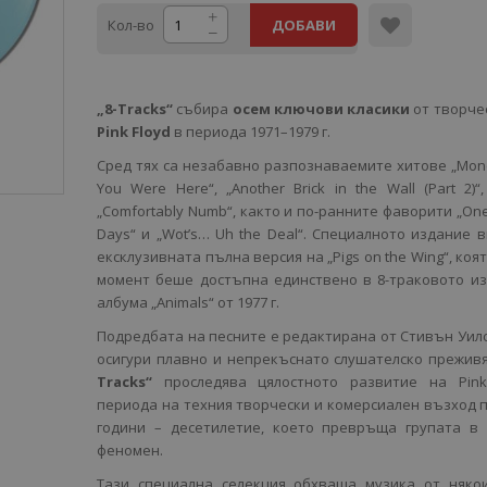
Кол-во
ДОБАВИ
„8-Tracks“
събира
осем ключови класики
от творче
Pink Floyd
в периода 1971–1979 г.
Сред тях са незабавно разпознаваемите хитове „Mone
You Were Here“, „Another Brick in the Wall (Part 2)“
„Comfortably Numb“, както и по-ранните фаворити „One
Days“ и „Wot’s… Uh the Deal“. Специалното издание 
ексклузивната пълна версия на „Pigs on the Wing“, коя
момент беше достъпна единствено в 8-траковото и
албума „Animals“ от 1977 г.
Подредбата на песните е редактирана от Стивън Уилс
осигури плавно и непрекъснато слушателско прежив
Tracks“
проследява цялостното развитие на Pink
периода на техния творчески и комерсиален възход п
години – десетилетие, което превръща групата в 
феномен.
Тази специална селекция обхваща музика от някои