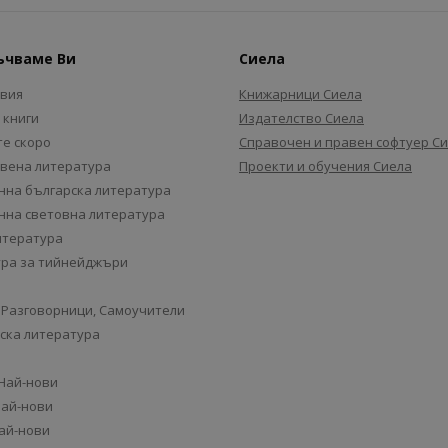
ъчваме Ви
Сиела
авия
Книжарници Сиела
 книги
Издателство Сиела
е скоро
Справочен и правен софтуер С
вена литература
Проекти и обучения Сиела
на българска литература
на световна литература
итература
ра за тийнейджъри
 Разговорници, Самоучители
ска литература
 Най-нови
Най-нови
Най-нови