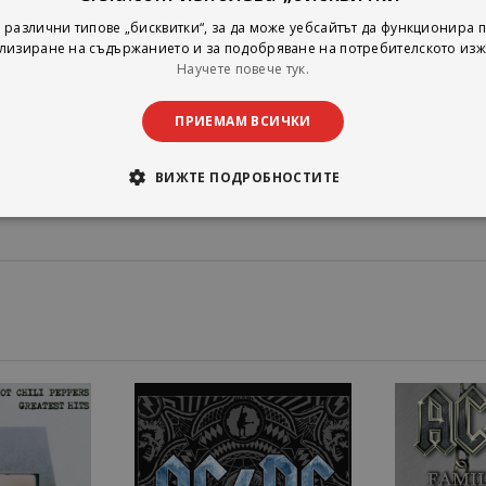
Days;
 Deal;
 различни типове „бисквитки“, за да може уебсайтът да функционира п
лизиране на съдържанието и за подобряване на потребителското изж
n The Wall, Part 2;
Научете повече тук.
 Here;
ПРИЕМАМ ВСИЧКИ
Numb;
ng (8-Track Version).
ВИЖТЕ ПОДРОБНОСТИТЕ