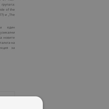
 групата:
ide of the
77) и „The
ъм един
музикални
за новите
талога на
екция за