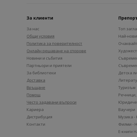
За клиенти
Препор
За нас
Топ загл
Общи условия
Най-нови
Политика за поверителност
Очаквайт
Онлайн решаване на спорове
Художест
Новини и събития
Съвремен
Партньори и приятели
Съвремен
За библиотеки
Детска л
Доставка
Литерату
Връщане
Туризъм
Помощ
Речници,
Често задавани въпроси
Юридиче
Кариера
Ваучери
Дистрибуция
Музика -
Контакти
Филми - 
Е-книги 