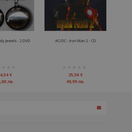
ily Jewels - 2 DVD
AC/DC - Iron Man 2 - CD
инг:
рейтинг:
1%
4,54 €
25,56 €
,00 лв.
49,99 лв.