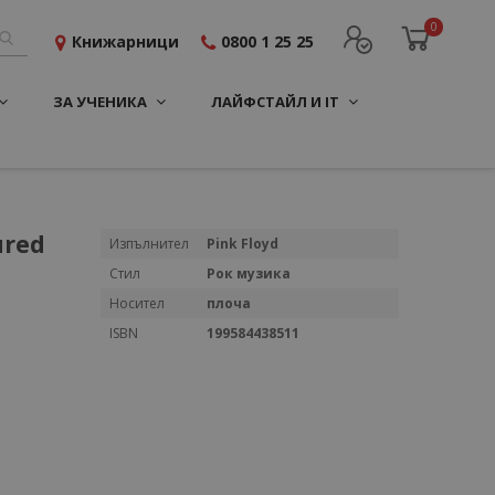
0
Книжарници
0800 1 25 25
ЗА УЧЕНИКА
ЛАЙФСТАЙЛ И IT
ured
Повече
Изпълнител
Pink Floyd
информация
Стил
Рок музика
Носител
плоча
ISBN
199584438511