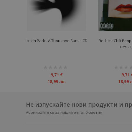
Linkin Park - A Thousand Suns - CD
Red Hot Chili Peppe
Hits - 
рейтинг:
рейтинг:
1%
1%
9,71 €
9,71 
18,99 лв.
18,99 
Не изпускайте нови продукти и 
Абонирайте се за нашия e-mail бюлетин