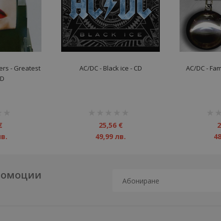
rs ‎- Greatest
AC/DC - Black ice - CD
AC/DC - Fam
CD
рейтинг:
рейт
1%
1%
€
25,56 €
2
лв.
49,99 лв.
48
промоции