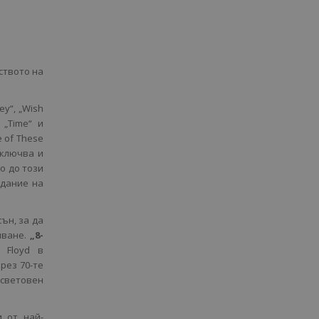
ството на
y“, „Wish
, „Time“ и
 of These
включва и
то до този
здание на
ън, за да
яване.
„8-
 Floyd в
рез 70-те
световен
 от най-