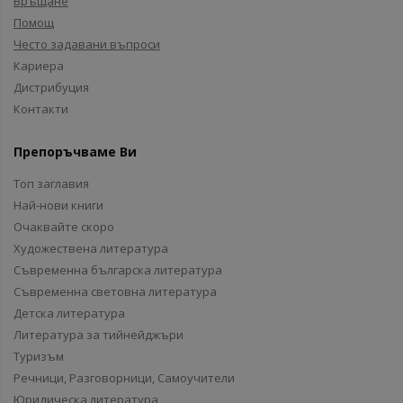
Връщане
Помощ
Често задавани въпроси
Кариера
Дистрибуция
Контакти
Препоръчваме Ви
Топ заглавия
Най-нови книги
Очаквайте скоро
Художествена литература
Съвременна българска литература
Съвременна световна литература
Детска литература
Литература за тийнейджъри
Туризъм
Речници, Разговорници, Самоучители
Юридическа литература