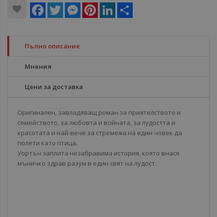
Facebook
Twitter
Messenger
Pinterest
LinkedIn
Share
Пълно описание
Мнения
Цени за доставка
Оригинален, завладяващ роман за приятелството и
семейството, за любовта и войната, за лудостта и
красотата и най-вече за стремежа на един човек да
полети като птица.
Уортън заплита незабравима история, която внася
мъничко здрав разум в един свят на лудост.