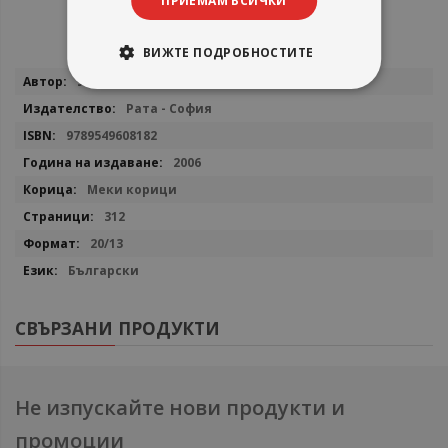
ПРИЕМАМ ВСИЧКИ
ВИЖТЕ ПОДРОБНОСТИТЕ
Повече
Уилям Уортън
информация
Рата - София
9789549608182
2006
Меки корици
312
20/13
Български
СВЪРЗАНИ ПРОДУКТИ
Не изпускайте нови продукти и
промоции