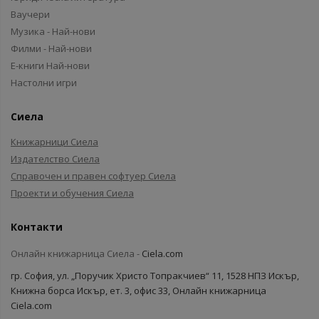
Ваучери
Музика - Най-нови
Филми - Най-нови
Е-книги Най-нови
Настолни игри
Сиела
Книжарници Сиела
Издателство Сиела
Справочен и правен софтуер Сиела
Проекти и обучения Сиела
Контакти
Онлайн книжарница Сиела -
Ciela.com
гр. София, ул. „Поручик Христо Топракчиев“ 11, 1528 НПЗ Искър,
Книжна борса Искър, ет. 3, офис 33, Онлайн книжарница
Ciela.com