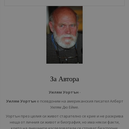
За Автора
Уилям Уортън
-
Уилям Уортън
е псевдоним на
американския
писател
Алберт
Уилям Дю Ейме.
Уортън през целия си живот старателно се крие и не разкрива
неща от личния си живот и биография, но има някои факти,
които на днешните изследователи се струват безспорни.