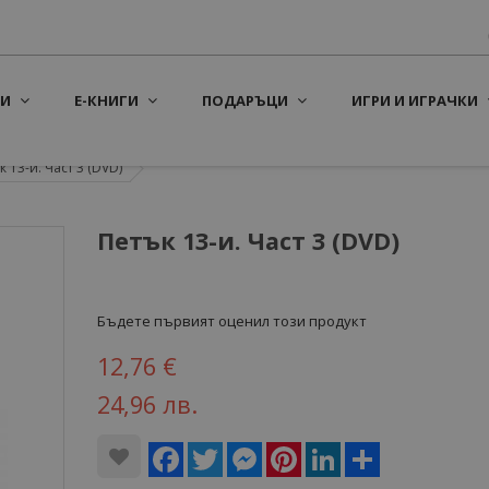
И
Е-КНИГИ
ПОДАРЪЦИ
ИГРИ И ИГРАЧКИ
к 13-и. Част 3 (DVD)
Петък 13-и. Част 3 (DVD)
Бъдете първият оценил този продукт
12,76 €
24,96 лв.
Facebook
Twitter
Messenger
Pinterest
LinkedIn
Share