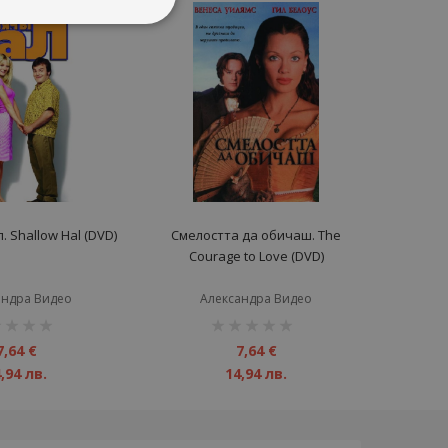
 Shallow Hal (DVD)
Смелостта да обичаш. The
Courage to Love (DVD)
андра Видео
Александра Видео
инг:
рейтинг:
1%
7,64 €
7,64 €
,94 лв.
14,94 лв.