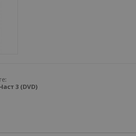
те:
Петък 13-и. Част 3 (DVD)