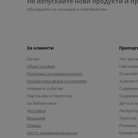
Не изпускайте нови продукти и 
Абонирайте се за нашия e-mail бюлетин
За клиенти
Препор
За нас
Топ загл
Общи условия
Най-нови
Политика за поверителност
Очаквайт
Онлайн решаване на спорове
Художест
Новини и събития
Съвремен
Партньори и приятели
Съвремен
За библиотеки
Детска л
Доставка
Литерату
Връщане
Туризъм
Помощ
Речници,
Често задавани въпроси
Юридиче