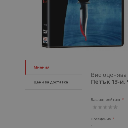
Мнения
Вие оценява
Цени за доставка
Вашият рейтинг
1
2
3
4
5
Псевдоним
звезда
звезди
звезди
звезди
звезди