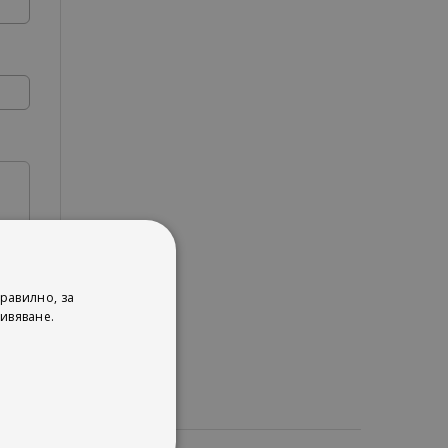
равилно, за
ивяване.