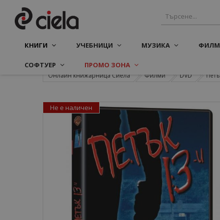
КНИГИ
УЧЕБНИЦИ
МУЗИКА
ФИЛМ
СОФТУЕР
ПРОМО ЗОНА
Онлайн книжарница Сиела
Филми
DVD
Петъ
Не е наличен