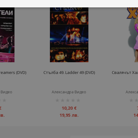
reamers (DVD)
Стълба 49. Ladder 49 (DVD)
Свалячът Хал.
 Видео
Александра Видео
Алекс
рейтинг:
рейт
1%
1%
€
10,20 €
лв.
19,95 лв.
14