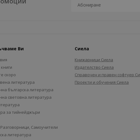
промоции
ъчваме Ви
Сиела
авия
Книжарници Сиела
 книги
Издателство Сиела
е скоро
Справочен и правен софтуер С
вена литература
Проекти и обучения Сиела
на българска литература
на световна литература
итература
ра за тийнейджъри
 Разговорници, Самоучители
ска литература