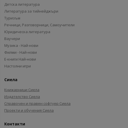
Детска литература
Литература за тийнейджъри
Туризъм
Речници, Разговорници, Самоучители
Юридическа литература
Ваучери
Музика - Най-нови
Филми - Най-нови
Е-книги Най-нови
Настолни игри
Сиела
Книжарници Сиела
Издателство Сиела
Справочен и правен софтуер Сиела
Проекти и обучения Сиела
Контакти