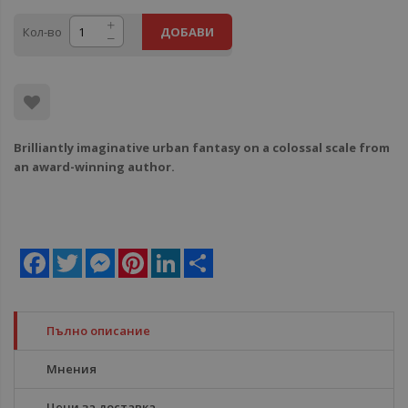
Кол-во
ДОБАВИ
Brilliantly imaginative urban fantasy on a colossal scale from
an award-winning author.
Facebook
Twitter
Messenger
Pinterest
LinkedIn
Share
Пълно описание
Мнения
Цени за доставка