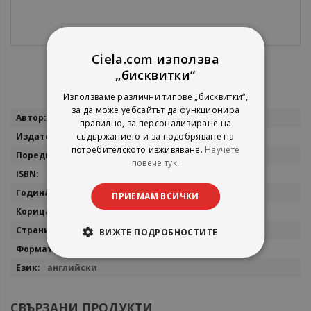
Ciela.com използва
„бисквитки“
Използваме различни типове „бисквитки“,
за да може уебсайтът да функционира
Повече
China Mieville
правилно, за персонализиране на
информация
съдържанието и за подобряване на
Pan
потребителското изживяване.
Научете
New Crobuzon Series
повече тук.
9780330534239
2023
ПРИЕМАМ ВСИЧКИ
мека
880
ВИЖТЕ ПОДРОБНОСТИТЕ
13,2 x 19,8 см.
английски
СВЪРЗАНИ ПРОДУКТИ