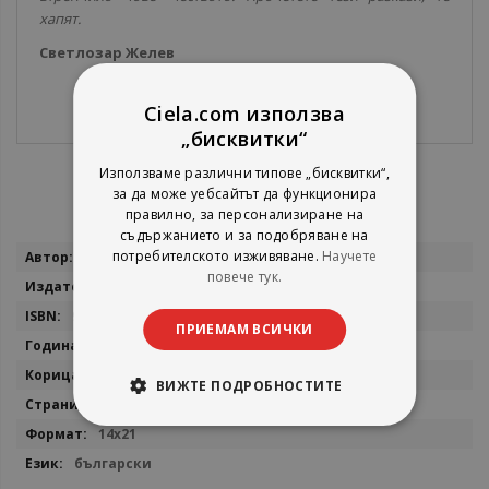
хапят.
Светлозар Желев
Ciela.com използва
„бисквитки“
Използваме различни типове „бисквитки“,
за да може уебсайтът да функционира
правилно, за персонализиране на
съдържанието и за подобряване на
Повече
потребителското изживяване.
Научете
Андрей Велков
информация
повече тук.
Фама 1
9786192181208
ПРИЕМАМ ВСИЧКИ
2026
мека
ВИЖТЕ ПОДРОБНОСТИТЕ
268
14x21
български