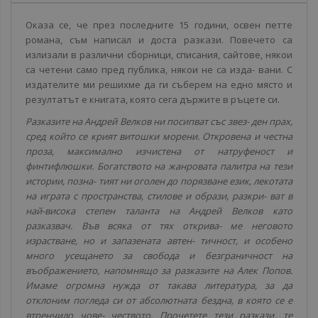
Оказа се, че през последните 15 години, освен петте
романа, съм написал и доста разкази. Повечето са
излизали в различни сборници, списания, сайтове, някои
са четени само пред публика, някои не са изда- вани. С
издателите ми решихме да ги съберем на едно място и
резултатът е книгата, която сега държите в ръцете си.
Разказите на Андрей Велков ни посипват със звез- ден прах,
сред който се крият витошки морени. Откровена и честна
проза, максимално изчистена от натруфеност и
финтифлюшки. Богатството на жанровата палитра на тези
истории, позна- тият ни оголен до порязване език, лекотата
на играта с пространства, стилове и образи, разкри- ват в
най-висока степен таланта на Андрей Велков като
разказвач. Във всяка от тях открива- ме неговото
израстване, но и запазената автен- тичност, и особено
много усещането за свобода и безграничност на
въображението, напомнящо за разказите на Алек Попов.
Имаме огромна нужда от такава литература, за да
отклоним погледа си от абсолютната бездна, в която се е
втренчило чове- чеството. Прочетете тези разкази, те