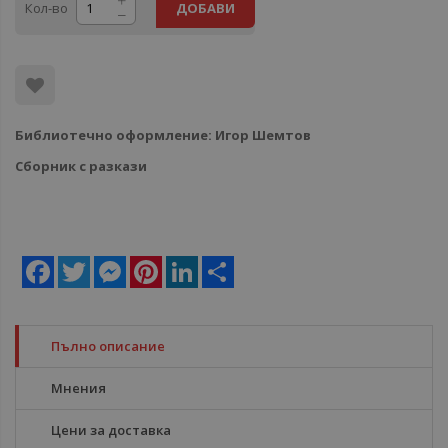
Кол-во
ДОБАВИ
Библиотечно оформление: Игор Шемтов
Сборник с разкази
Facebook
Twitter
Messenger
Pinterest
LinkedIn
Share
Пълно описание
Мнения
Цени за доставка