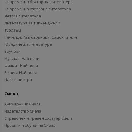
Съвременна българска литература
Съвременна световна литература
Детска литература
Литература за тийнейджъри
Туризъм
Речници, Разговорници, Самоучители
Юридическа литература
Ваучери
Музика - Най-нови
Филми - Най-нови
Е-книги Най-нови
Настолни игри
Сиела
Книжарници Сиела
Издателство Сиела
Справочен и правен софтуер Сиела
Проекти и обучения Сиела