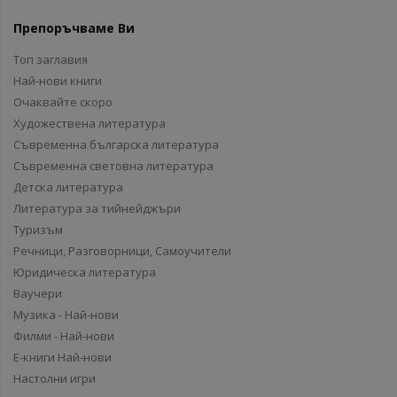
Препоръчваме Ви
Топ заглавия
Най-нови книги
Очаквайте скоро
Художествена литература
Съвременна българска литература
Съвременна световна литература
Детска литература
Литература за тийнейджъри
Туризъм
Речници, Разговорници, Самоучители
Юридическа литература
Ваучери
Музика - Най-нови
Филми - Най-нови
Е-книги Най-нови
Настолни игри