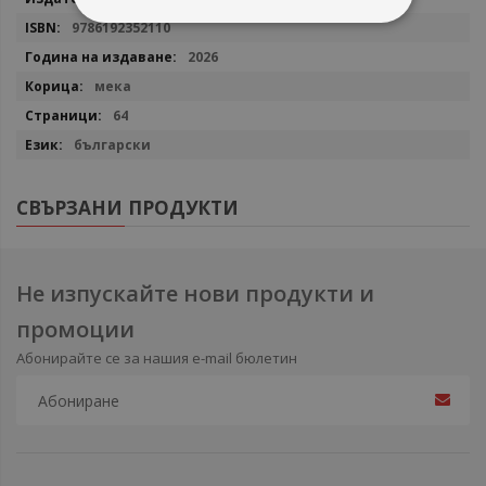
9786192352110
2026
мека
64
български
СВЪРЗАНИ ПРОДУКТИ
Не изпускайте нови продукти и
промоции
Абонирайте се за нашия e-mail бюлетин