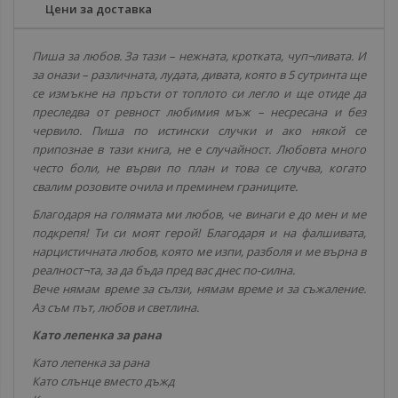
Цени за доставка
Пиша за любов. За тази – нежната, кротката, чуп¬ливата. И
за онази – различната, лудата, дивата, която в 5 сутринта ще
се измъкне на пръсти от топлото си легло и ще отиде да
преследва от ревност любимия мъж – несресана и без
червило. Пиша по истински случки и ако някой се
припознае в тази книга, не е случайност. Любовта много
често боли, не върви по план и това се случва, когато
свалим розовите очила и преминем границите.
Благодаря на голямата ми любов, че винаги е до мен и ме
подкрепя! Ти си моят герой! Благодаря и на фалшивата,
нарцистичната любов, която ме изпи, разболя и ме върна в
реалност¬та, за да бъда пред вас днес по-силна.
Вече нямам време за сълзи, нямам време и за съжаление.
Аз съм път, любов и светлина.
Като лепенка за рана
Като лепенка за рана
Като слънце вместо дъжд