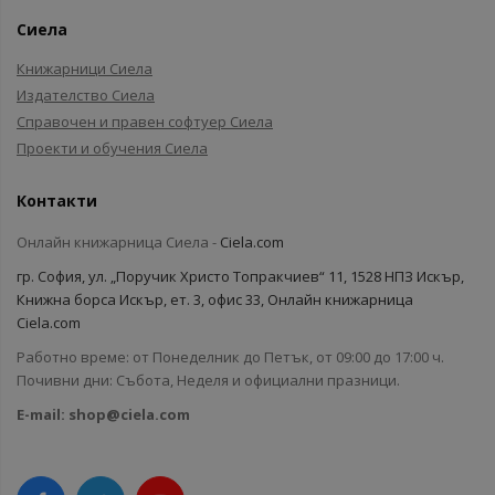
Сиела
Книжарници Сиела
Издателство Сиела
Справочен и правен софтуер Сиела
Проекти и обучения Сиела
Контакти
Онлайн книжарница Сиела -
Ciela.com
гр. София, ул. „Поручик Христо Топракчиев“ 11, 1528 НПЗ Искър,
Книжна борса Искър, ет. 3, офис 33, Онлайн книжарница
Ciela.com
Работно време: от Понеделник до Петък, от 09:00 до 17:00 ч.
Почивни дни: Събота, Неделя и официални празници.
E-mail:
shop@ciela.com