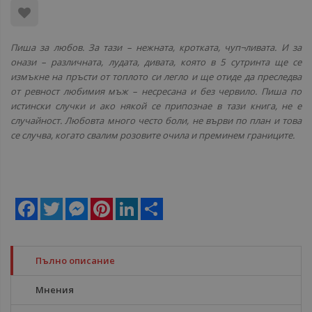
Пиша за любов. За тази – нежната, кротката, чуп¬ливата. И за
онази – различната, лудата, дивата, която в 5 сутринта ще се
измъкне на пръсти от топлото си легло и ще отиде да преследва
от ревност любимия мъж – несресана и без червило. Пиша по
истински случки и ако някой се припознае в тази книга, не е
случайност. Любовта много често боли, не върви по план и това
се случва, когато свалим розовите очила и преминем границите.
Facebook
Twitter
Messenger
Pinterest
LinkedIn
Share
Пълно описание
Мнения