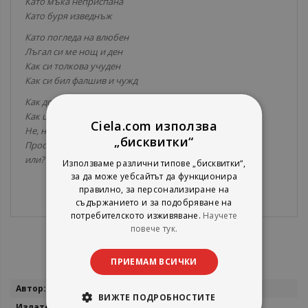
Като мъка неприспана
Като буря изведнъж
Като погледа на влюбен
Лъгал си ме нощ и ден
Как си толкова учуден
Как си бил фалшив и чужд
Как докосвал си ме нежно
Как целувал си ме ти
Ciela.com използва
Не, не вярвам – неизбежно
„бисквитки“
Просто лъгал си
или?
Използваме различни типове „бисквитки“,
за да може уебсайтът да функционира
правилно, за персонализиране на
съдържанието и за подобряване на
потребителското изживяване.
Научете
повече тук.
ПРИЕМАМ ВСИЧКИ
Повече
Ажда Чаушева
ВИЖТЕ ПОДРОБНОСТИТЕ
информация
Изида