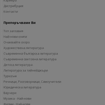
Кариера
Дистрибуция
Контакти
Препоръчваме Ви
Топ заглавия
Най-нови книги
Очаквайте скоро
Художествена литература
Съвременна българска литература
Съвременна световна литература
Детска литература
Литература за тийнейджъри
Туризъм
Речници, Разговорници, Самоучители
Юридическа литература
Ваучери
Музика - Най-нови
Филми - Най-нови