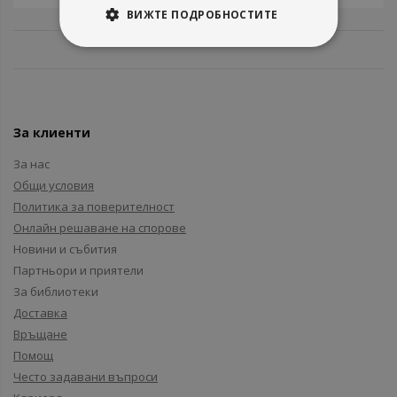
ВИЖТЕ ПОДРОБНОСТИТЕ
За клиенти
За нас
Общи условия
Политика за поверителност
Онлайн решаване на спорове
Новини и събития
Партньори и приятели
За библиотеки
Доставка
Връщане
Помощ
Често задавани въпроси