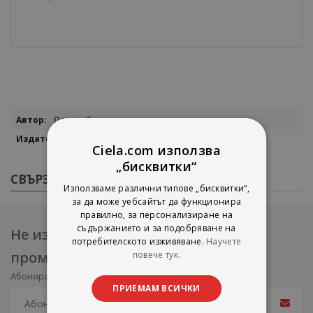
Повече
Петър Семов
информация
Световит
Ciela.com използва
„бисквитки“
СВЪРЗАНИ ПРОДУКТИ
Използваме различни типове „бисквитки“,
за да може уебсайтът да функционира
правилно, за персонализиране на
съдържанието и за подобряване на
Не изпускайте нови продукти и
потребителското изживяване.
Научете
промоции
повече тук.
Абонирайте се за нашия e-mail бюлетин
ПРИЕМАМ ВСИЧКИ