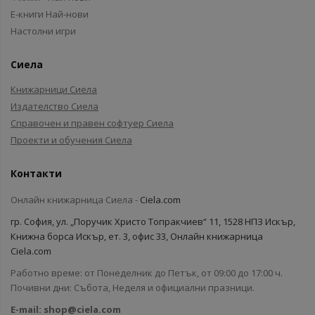
Е-книги Най-нови
Настолни игри
Сиела
Книжарници Сиела
Издателство Сиела
Справочен и правен софтуер Сиела
Проекти и обучения Сиела
Контакти
Онлайн книжарница Сиела -
Ciela.com
гр. София, ул. „Поручик Христо Топракчиев“ 11, 1528 НПЗ Искър,
Книжна борса Искър, ет. 3, офис 33, Онлайн книжарница
Ciela.com
Работно време: от Понеделник до Петък, от 09:00 до 17:00 ч.
Почивни дни: Събота, Неделя и официални празници.
E-mail:
shop@ciela.com