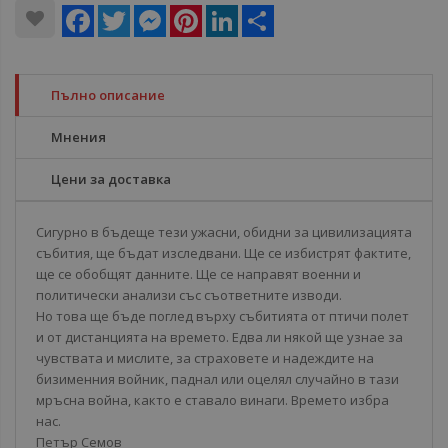
Facebook
Twitter
Messenger
Pinterest
LinkedIn
Share
Пълно описание
Мнения
Цени за доставка
Сигурно в бъдеще тези ужасни, обидни за цивилизацията
събития, ще бъдат изследвани. Ще се избистрят фактите,
ще се обобщят данните. Ще се направят военни и
политически анализи със съответните изводи.
Но това ще бъде поглед върху събитията от птичи полет
и от дистанцията на времето. Едва ли някой ще узнае за
чувствата и мислите, за страховете и надеждите на
бизименния войник, паднал или оцелял случайно в тази
мръсна война, както е ставало винаги. Времето избра
нас.
Петър Семов