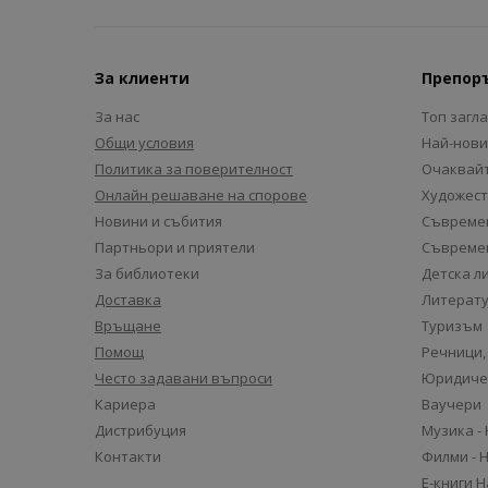
За клиенти
Препор
За нас
Топ загл
Общи условия
Най-нови
Политика за поверителност
Очаквайт
Онлайн решаване на спорове
Художест
Новини и събития
Съвремен
Партньори и приятели
Съвремен
За библиотеки
Детска л
Доставка
Литерату
Връщане
Туризъм
Помощ
Речници,
Често задавани въпроси
Юридиче
Кариера
Ваучери
Дистрибуция
Музика -
Контакти
Филми - 
Е-книги 