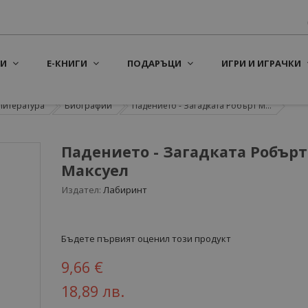
И
Е-КНИГИ
ПОДАРЪЦИ
ИГРИ И ИГРАЧКИ
литература
Биографии
Падението - Загадката Робърт М...
Падението - Загадката Робърт
Максуел
Издател:
Лабиринт
Бъдете първият оценил този продукт
9,66 €
18,89 лв.