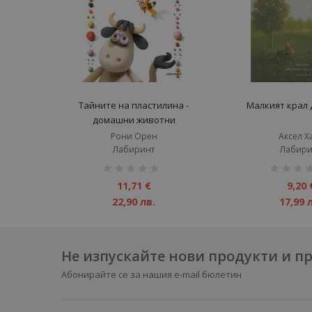
Тайните на пластилина -
Малкият крал
домашни животни
Рони Орен
Аксел Х
Лабиринт
Лабири
рейтинг:
рейтинг:
1%
1%
11,71 €
9,20 
22,90 лв.
17,99 
Не изпускайте нови продукти и 
Абонирайте се за нашия e-mail бюлетин