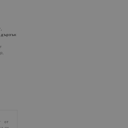
,
, дързък
т
р,
т от
та си