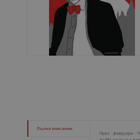
Пълно описание
През февруари 1
Лейбъристката пар