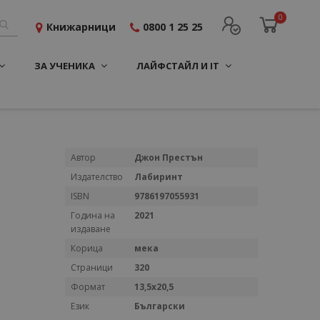
0
Книжарници
0800 1 25 25
ЗА УЧЕНИКА
ЛАЙФСТАЙЛ И IT
Повече
Автор
Джон Престън
информация
Издателство
Лабиринт
ISBN
9786197055931
Година на
2021
издаване
Корица
мека
Страници
320
Формат
13,5x20,5
Език
Български