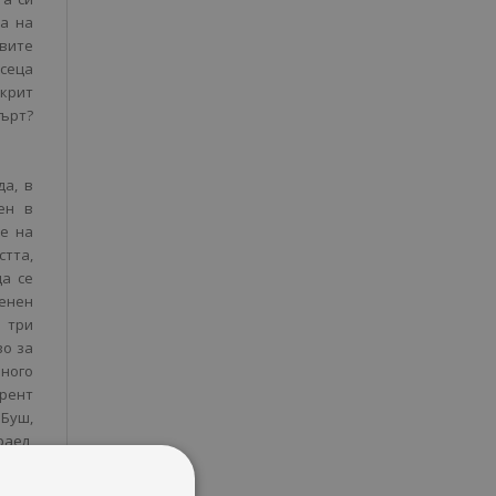
та на
овите
есеца
ткрит
ърт?
да, в
ен в
ме на
тта,
да се
оенен
 три
во за
много
урент
Буш,
раел,