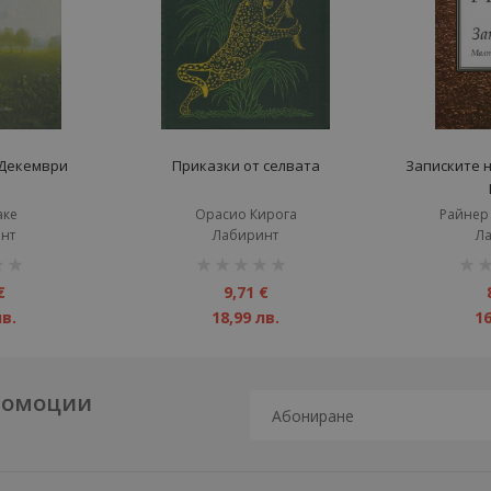
 Декември
Приказки от селвата
Записките 
аке
Орасио Кирога
Райнер
нт
Лабиринт
Л
рейтинг:
рейт
1%
1%
€
9,71 €
лв.
18,99 лв.
16
промоции