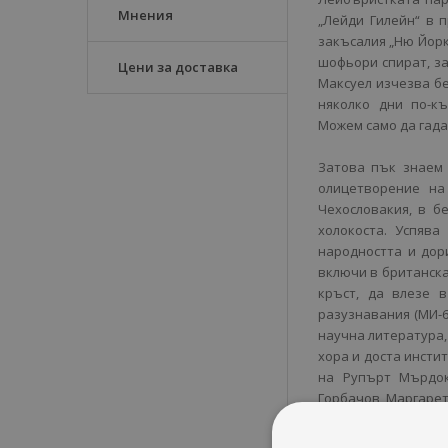
Мнения
„Лейди Гилейн“ в 
закъсалия „Ню Йорк
шофьори спират, за
Цени за доставка
Максуел изчезва бе
няколко дни по-къ
Можем само да гада
Затова пък знаем 
олицетворение на
Чехословакия, в б
холокоста. Успява
народността и дор
включи в британска
кръст, да влезе 
разузнавания (МИ-6
научна литература,
хора и доста инсти
на Рупърт Мърдок
Горбачов, Маргарет
го нарича „не човек