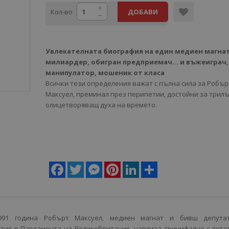
Кол-во
ДОБАВИ
Увлекателната биография на един медиен магнат
милиардер, обигран предприемач... и въжеиграч
манипулатор, мошеник от класа
Всички тези определения важат с пълна сила за Робър
Максуел, преминал през перипетии, достойни за трилъ
олицетворяващ духа на времето.
Facebook
Twitter
Messenger
Pinterest
LinkedIn
Share
991 година Робърт Максуел, медиен магнат и бивш депута
тия в Парламента на Великобритания, навлиза триумфално с яхта