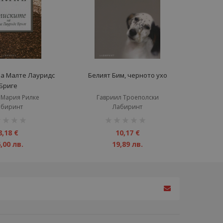
на Малте Лауридс
Белият Бим, черното ухо
Бриге
 Мария Рилке
Гавриил Троеполски
абиринт
Лабиринт
инг:
рейтинг:
1%
8,18 €
10,17 €
,00 лв.
19,89 лв.