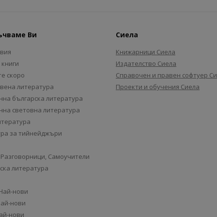
ъчваме Ви
Сиела
авия
Книжарници Сиела
 книги
Издателство Сиела
е скоро
Справочен и правен софтуер С
вена литература
Проекти и обучения Сиела
на българска литература
на световна литература
итература
ра за тийнейджъри
 Разговорници, Самоучители
ска литература
 Най-нови
Най-нови
Най-нови