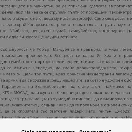
пристанището на Манхатън, за да приключи сделката за покупка
 Дейли Нюс“. На кея са се струпали тълпи от посрещачи, таксиметр
 да се ръкуват с него, деца му искат автографи. Само след десет м
зследно край Канарските острови от същата яхта, а трупът му е о
сно. Убийство, нещастен случай, самоубийство, инсценирана см
ем и едва ли някога ще научим истината.
със сигурност, че Робърт Максуел се е превърнал в жива леген
 обиграния предприемач. Всъщност се казва Ян Хох и е род
едно семейство на ортодоксални евреи, всички загинали по вре
 да се измъкне невредим, да смени вероизповеданието, възрас
и името си (цели три пъти), чрез френския Чуждестранен легион 
та армия и да се сражава срещу нацистите, за което е удостоен с В
в Парламента на Великобритания, да стане агент най-малко на
, КГБ и МОСАД), да изкупи на безценица едно германско издателст
 откъдето тръгва мощната му медийна империя, да измами ужасно 
туции (включително „Голдман Сакс“), да се превърне в основен конк
, да се сприятели със световни лидери като Рейгън, Джордж 
 Тачър. Шимон Перес, по онова време министър-председател на Из
, а империя по могъщество, мисъл, дела“.