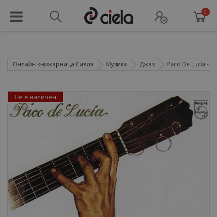
0
Онлайн книжарница Сиела
Музика
Джаз
Paco De Lucía ‎- Pl
Не е наличен