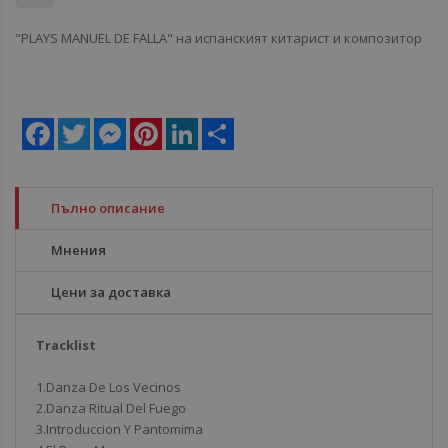
"PLAYS MANUEL DE FALLA" на испанският китарист и композитор
Facebook
Twitter
Messenger
Pinterest
LinkedIn
Share
Пълно описание
Мнения
Цени за доставка
Tracklist
1.Danza De Los Vecinos
2.Danza Ritual Del Fuego
3.Introduccion Y Pantomima