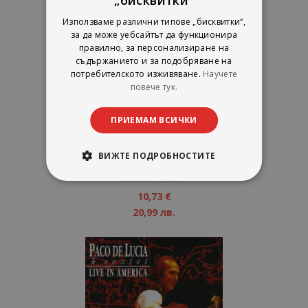
Използваме различни типове „бисквитки“,
за да може уебсайтът да функционира
правилно, за персонализиране на
съдържанието и за подобряване на
потребителското изживяване.
Научете
повече тук.
Paco De Lucia ‎- Solo Quiero
ПРИЕМАМ ВСИЧКИ
Caminar - CD
ВИЖТЕ ПОДРОБНОСТИТЕ
рейтинг:
1%
10,73 €
20,99 лв.