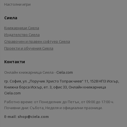
Настолни игри
Сиела
Книжарници Сиела
Издателство Сиела
Справочен и правен софтуер Сиела
Проекти и обучения Сиела
Контакти
Онлайн книжарница Сиела -
Ciela.com
гр. София, ул. „Поручик Христо Топракчиев“ 11, 1528 НПЗ Искър,
Книжна борса Искър, ет. 3, офис 33, Онлайн книжарница
Ciela.com
Работно време: от Понеделник до Петък, от 09:00 до 17:00 ч.
Почивни дни: Събота, Неделя и официални празници.
E-mail:
shop@ciela.com