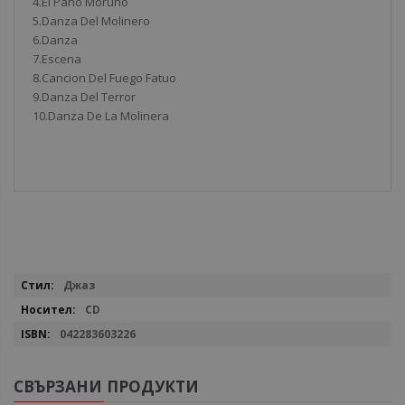
4.El Pano Moruno
5.Danza Del Molinero
6.Danza
7.Escena
8.Cancion Del Fuego Fatuo
9.Danza Del Terror
10.Danza De La Molinera
Повече
Джаз
информация
CD
042283603226
СВЪРЗАНИ ПРОДУКТИ