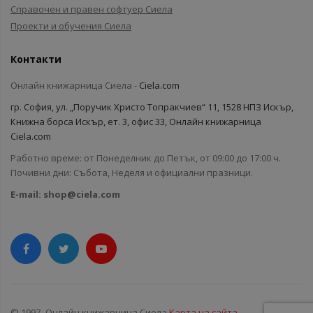
Справочен и правен софтуер Сиела
Проекти и обучения Сиела
Контакти
Онлайн книжарница Сиела -
Ciela.com
гр. София, ул. „Поручик Христо Топракчиев“ 11, 1528 НПЗ Искър,
Книжна борса Искър, ет. 3, офис 33, Онлайн книжарница
Ciela.com
Работно време: от Понеделник до Петък, от 09:00 до 17:00 ч.
Почивни дни: Събота, Неделя и официални празници.
E-mail:
shop@ciela.com
© 1997- Онлайн книжарница Сиела
Карта на сайта