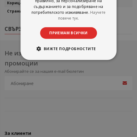
правилно, за персонализиране на
Мека корица
съдържанието и за подобряване на
176
потребителското изживяване.
Научете
повече тук.
СВЪРЗАНИ ПРОДУКТИ
ПРИЕМАМ ВСИЧКИ
ВИЖТЕ ПОДРОБНОСТИТЕ
Не изпускайте нови продукти и
промоции
Абонирайте се за нашия e-mail бюлетин
За клиенти