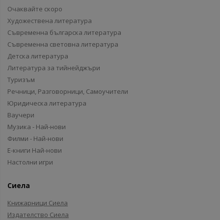
Очаквайте скоро
Художествена литература
Съвременна българска литература
Съвременна световна литература
Детска литература
Литература за тийнейджъри
Туризъм
Речници, Разговорници, Самоучители
Юридическа литература
Ваучери
Музика - Най-нови
Филми - Най-нови
Е-книги Най-нови
Настолни игри
Сиела
Книжарници Сиела
Издателство Сиела