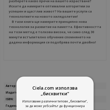
разберете какво пречи на вашето израстване?
Искате да намерите оптимални алгоритми за
успешен и щастлив живот? На вашите услуги са
технологиите на новото хилядолетие!
В тази книга ще намерите принципно нова
технология за развитие на паметта. Ефективността
на този метод е толкова висока, че само след 30
минути встъпително обучение спомнянето на
дадена информация се подобрява почти двойно!
Повече
Станислав Мюлер
Ciela.com използва
информация
Асеневци
„бисквитки“
9789548898201
Използваме различни типове „бисквитки“,
2011
за да може уебсайтът да функционира