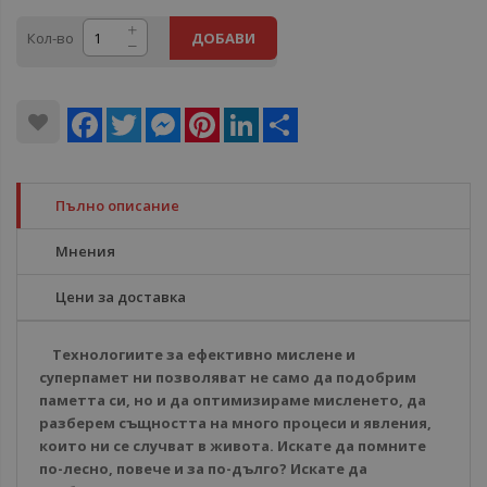
Кол-во
ДОБАВИ
Facebook
Twitter
Messenger
Pinterest
LinkedIn
Share
Пълно описание
Мнения
Цени за доставка
Технологиите за ефективно мислене и
суперпамет ни позволяват не само да подобрим
паметта си, но и да оптимизираме мисленето, да
разберем същността на много процеси и явления,
които ни се случват в живота. Искате да помните
по-лесно, повече и за по-дълго? Искате да