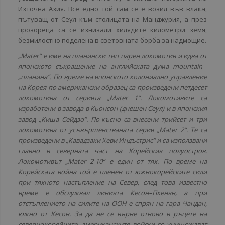
Източна Азия. Все едно той сам се е возил във влака,
пътуващ от Сеул към столицата на Манджурия, а през
прозореца са се изнизали хилядите километри земя,
безмилостно поделена в световната борба за надмощие.
„Mater“ е име на планински тип парен локомотив и идва от
японското съкращение на английската дума mountain –
„планина“. По време на японското колониално управление
на Корея по американски образец са произведени петдесет
локомотива от серията „Mater 1“. Локомотивите са
изработени в завода в Кьонсон (днешен Сеул) и в японския
завод „Киша Сейдзо“. По-късно са внесени трийсет и три
локомотива от усъвършенстваната серия „Mater 2“. Те са
произведени в „Кавадзаки Хеви Индъстрис“ и са използвани
главно в северната част на Корейския полуостров.
Локомотивът „Mater 2-10“ е един от тях. По време на
Корейската война той е пленен от южнокорейските сили
при тяхното настъпление на Север, след това известно
време е обслужвал линията Кесон–Пхенян, а при
отстъплението на силите на ООН е спрян на гара Чандан,
южно от Кесон. За да не се върне отново в ръцете на
севернокорейците, американските войски го унищожават