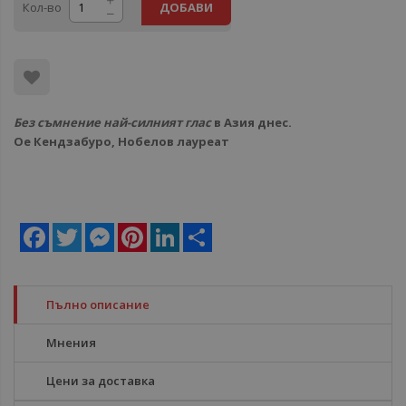
Кол-во
ДОБАВИ
Без съмнение най-силният глас
в Азия днес.
Ое Кендзабуро, Нобелов лауреат
Facebook
Twitter
Messenger
Pinterest
LinkedIn
Share
Пълно описание
Мнения
Цени за доставка