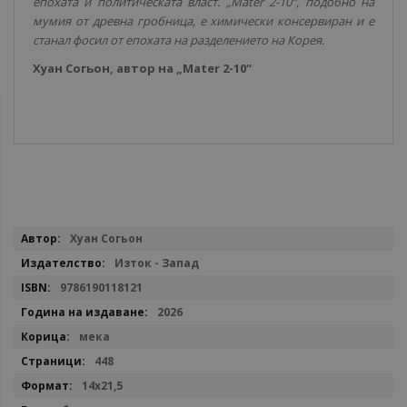
епохата и политическата власт. „Mater 2-10“, подобно на
мумия от древна гробница, е химически консервиран и е
станал фосил от епохата на разделението на Корея.
Хуан Согьон, автор на „Mater 2-10“
Повече
Хуан Согьон
информация
Изток - Запад
9786190118121
2026
мека
448
14x21,5