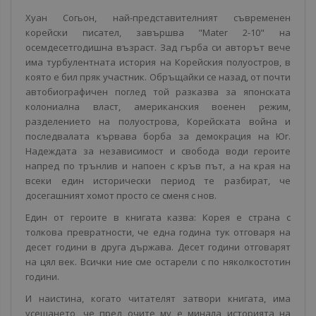
Хуан Согьон, най-представителният съвременен
корейски писател, завършва "Mater 2-10" на
осемдесетгодишна възраст. Зад гърба си авторът вече
има турбулентната история на Корейския полуостров, в
която е бил пряк участник. Обръщайки се назад, от почти
автобиографичен поглед той разказва за японската
колониална власт, американския военен режим,
разделението на полуострова, Корейската война и
последвалата кървава борба за демокрация на Юг.
Надеждата за независимост и свобода води героите
напред по трънлив и напоен с кръв път, а на края на
всеки един исторически период те разбират, че
досегашният хомот просто се сменя с нов.
Един от героите в книгата казва: Корея е страна с
толкова превратности, че една година тук отговаря на
десет години в друга държава. Десет години отговарят
на цял век. Всички ние сме остарели с по няколкостотин
години.
И наистина, когато читателят затвори книгата, има
усещането, че пред очите му е минала историята на