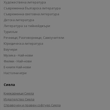
Художествена литература
Съвременна българска литература
Съвременна световна литература
Детска литература
Литература за тийнейджъри
Туризъм
Речници, Разговорници, Самоучители
Юридическа литература
Ваучери
Музика - Най-нови
Филми - Най-нови
Е-книги Най-нови
Настолни игри
Сиела
Книжарници Сиела
Издателство Сиела
Справочен и правен софтуер Сиела