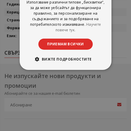
Използваме различни типове „бисквитки“,
1999
за да може уебсайтът да функционира
Меки корици
правилно, за персонализиране на
съдържанието и за подобряване на
330
потребителското изживяване.
Научете
20/14
повече тук.
Български
ПРИЕМАМ ВСИЧКИ
СВЪРЗАНИ ПРОДУКТИ
ВИЖТЕ ПОДРОБНОСТИТЕ
Не изпускайте нови продукти и
промоции
Абонирайте се за нашия e-mail бюлетин