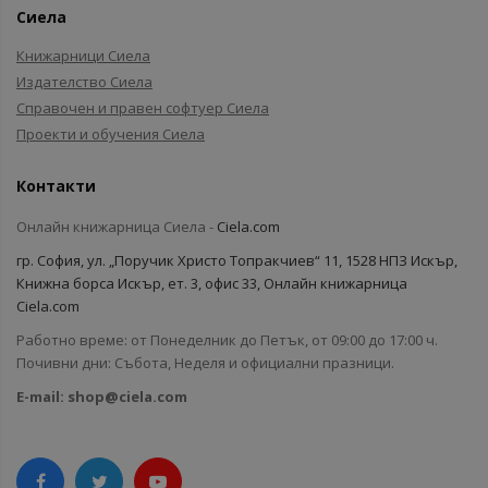
Сиела
Книжарници Сиела
Издателство Сиела
Справочен и правен софтуер Сиела
Проекти и обучения Сиела
Контакти
Онлайн книжарница Сиела -
Ciela.com
гр. София, ул. „Поручик Христо Топракчиев“ 11, 1528 НПЗ Искър,
Книжна борса Искър, ет. 3, офис 33, Онлайн книжарница
Ciela.com
Работно време: от Понеделник до Петък, от 09:00 до 17:00 ч.
Почивни дни: Събота, Неделя и официални празници.
E-mail:
shop@ciela.com