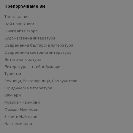
Препоръчваме Ви
Топ заглавия
Най-нови книги
Очаквайте скоро
Художествена литература
Съвременна българска литература
Съвременна световна литература
Детска литература
Литература за тийнейджъри
Туризъм
Речници, Разговорници, Самоучители
Юридическа литература
Ваучери
Музика - Най-нови
Филми - Най-нови
Е-книги Най-нови
Настолни игри