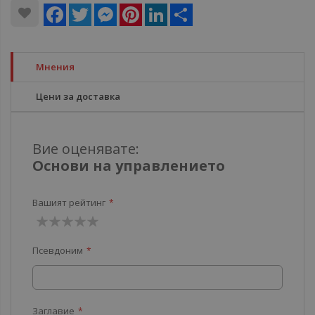
Facebook
Twitter
Messenger
Pinterest
LinkedIn
Share
Мнения
Цени за доставка
Вие оценявате:
Основи на управлението
Вашият рейтинг
1
2
3
4
5
Псевдоним
звезда
звезди
звезди
звезди
звезди
Заглавие