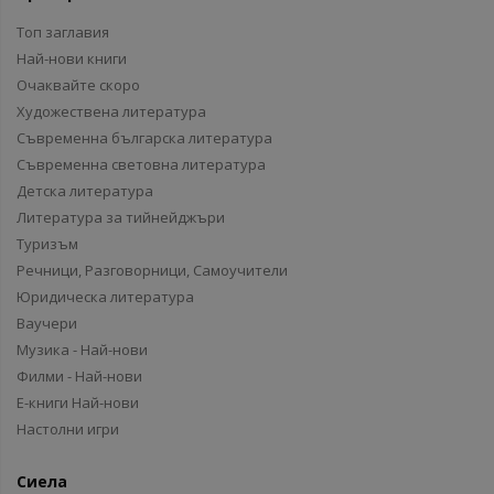
Топ заглавия
Най-нови книги
Очаквайте скоро
Художествена литература
Съвременна българска литература
Съвременна световна литература
Детска литература
Литература за тийнейджъри
Туризъм
Речници, Разговорници, Самоучители
Юридическа литература
Ваучери
Музика - Най-нови
Филми - Най-нови
Е-книги Най-нови
Настолни игри
Сиела