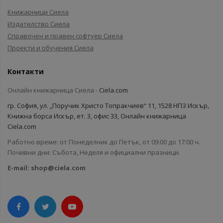
Книжарници Сиела
Издателство Сиела
Справочен и правен софтуер Сиела
Проекти и обучения Сиела
Контакти
Онлайн книжарница Сиела -
Ciela.com
гр. София, ул. „Поручик Христо Топракчиев“ 11, 1528 НПЗ Искър,
Книжна борса Искър, ет. 3, офис 33, Онлайн книжарница
Ciela.com
Работно време: от Понеделник до Петък, от 09:00 до 17:00 ч.
Почивни дни: Събота, Неделя и официални празници.
E-mail:
shop@ciela.com