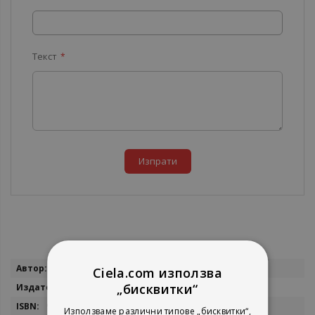
Текст
Изпрати
Повече
Иво Райчев
Ciela.com използва
информация
„бисквитки“
Артик 2001
954-910-191-6
Използваме различни типове „бисквитки“,