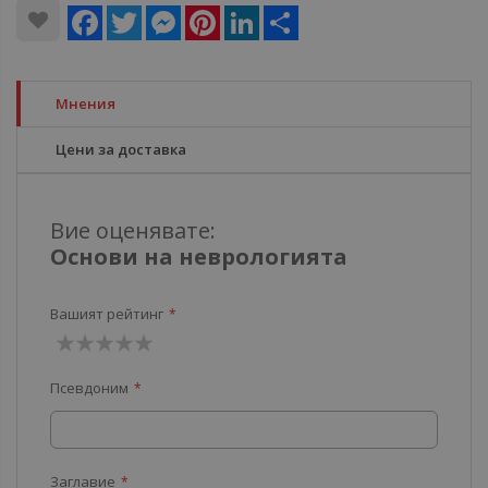
Facebook
Twitter
Messenger
Pinterest
LinkedIn
Share
Мнения
Цени за доставка
Вие оценявате:
Основи на неврологията
Вашият рейтинг
1
2
3
4
5
Псевдоним
звезда
звезди
звезди
звезди
звезди
Заглавие