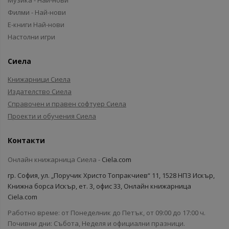
Музика - Най-нови
Филми - Най-нови
Е-книги Най-нови
Настолни игри
Сиела
Книжарници Сиела
Издателство Сиела
Справочен и правен софтуер Сиела
Проекти и обучения Сиела
Контакти
Онлайн книжарница Сиела -
Ciela.com
гр. София, ул. „Поручик Христо Топракчиев“ 11, 1528 НПЗ Искър,
Книжна борса Искър, ет. 3, офис 33, Онлайн книжарница
Ciela.com
Работно време: от Понеделник до Петък, от 09:00 до 17:00 ч.
Почивни дни: Събота, Неделя и официални празници.