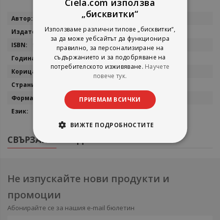
Ciela.com използва
„бисквитки“
Повече
Вирджиния Улф
информация
Използваме различни типове „бисквитки“,
Лист
за да може уебсайтът да функционира
9786197722048
правилно, за персонализиране на
съдържанието и за подобряване на
2023
потребителското изживяване.
Научете
твърда
повече тук.
352
13х20 см.
ПРИЕМАМ ВСИЧКИ
български
ВИЖТЕ ПОДРОБНОСТИТЕ
СВЪРЗАНИ ПРОДУКТИ
Не изпускайте нови продукти и
промоции
Абонирайте се за нашия e-mail бюлетин