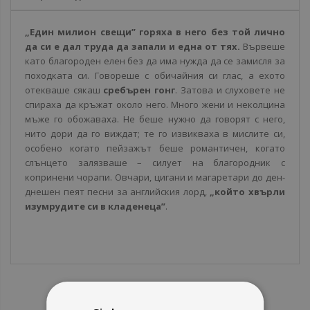
„Един милион свещи”
горяха в него без той лично
да си е дал труда да запали и една от тях.
Вървеше
като благороден елен без да има нужда да се замисля за
походката си. Говореше с обичайния си глас, а ехото
отекваше сякаш
сребърен гонг
. Затова и слуховете не
спираха да кръжат около него. Много жени и неколцина
мъже го обожаваха. Не беше нужно да говорят с него,
нито дори да го виждат; те го извикваха в мислите си,
особено когато пейзажът беше романтичен, когато
слънцето залязваше – силует на благородник с
копринени чорапи. Овчари, цигани и магаретари до ден-
днешен пеят песни за английския лорд,
„който хвърли
изумрудите си в кладенеца”
.