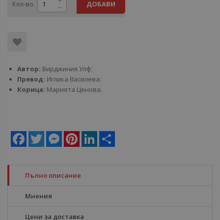
Кол-во
ДОБАВИ
Автор:
Вирджиния Улф;
Превод:
Иглика Василева;
Корица:
Мариета Ценова.
Facebook
Twitter
Messenger
Pinterest
LinkedIn
Share
Пълно описание
Мнения
Цени за доставка