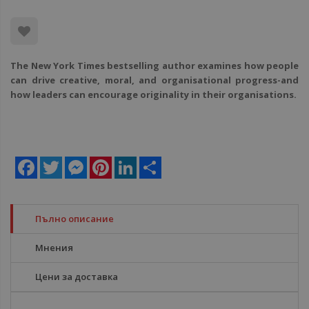
The New York Times bestselling author examines how people
can drive creative, moral, and organisational progress-and
how leaders can encourage originality in their organisations.
Facebook
Twitter
Messenger
Pinterest
LinkedIn
Share
Пълно описание
Мнения
Цени за доставка