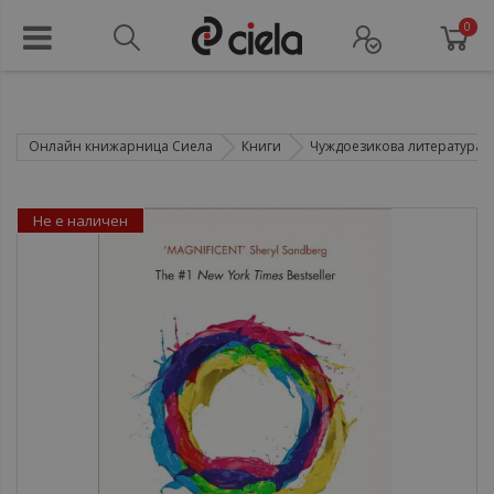
0
Онлайн книжарница Сиела
Книги
Чуждоезикова литература
Не е наличен