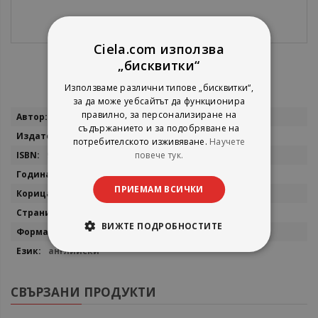
Ciela.com използва
„бисквитки“
Използваме различни типове „бисквитки“,
за да може уебсайтът да функционира
Повече
правилно, за персонализиране на
Adam Grant
съдържанието и за подобряване на
информация
Ebury Publishing
потребителското изживяване.
Научете
повече тук.
9780753548080
2017
ПРИЕМАМ ВСИЧКИ
мека
336
ВИЖТЕ ПОДРОБНОСТИТЕ
13x20
английски
СВЪРЗАНИ ПРОДУКТИ