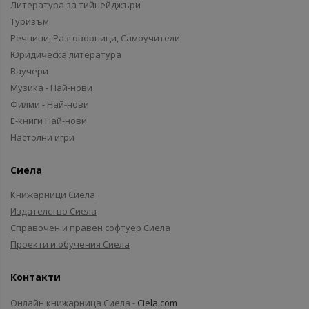
Литература за тийнейджъри
Туризъм
Речници, Разговорници, Самоучители
Юридическа литература
Ваучери
Музика - Най-нови
Филми - Най-нови
Е-книги Най-нови
Настолни игри
Сиела
Книжарници Сиела
Издателство Сиела
Справочен и правен софтуер Сиела
Проекти и обучения Сиела
Контакти
Онлайн книжарница Сиела -
Ciela.com