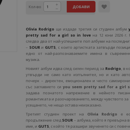
Кол-во
ДОБАВИ
Olivia Rodrigo
ще издаде третия си студиен албум
pretty sad for a girl so in love
на 12 юни 2026 г.
следва два от най-успешните поп албуми на последни
–
SOUR
и
GUTS
, с които артистката затвърди позици
едно от най-разпознаваемите имена в съвремен
музика.
Новият албум идва след силен период за
Rodrigo
, в к
утвърди не само като изпълнител, но и като авто
почерк – директен, емоционален и често самоирон
със заглавието си
you seem pretty sad for a girl s
задава познатото напрежение в нейното писан
романтиката и разочарованието, между чувството за 
усещането, че нещо остава неизказано.
Третият студиен проект на
Olivia Rodrigo
е ест
продължение след
SOUR
– албума, който я превърна в
име, и
GUTS
, с който тя разшири звученето си с повеч