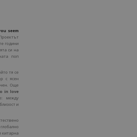
you seem
 Проектът
те години
ята си на
ната поп
ойто тя се
р с ясен
ичен. Още
o in love
е: между
близост и
ествено
 глобално
е китарна