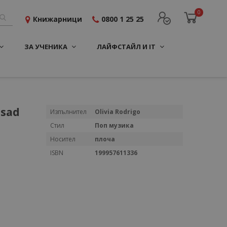
0
Книжарници
0800 1 25 25
ЗА УЧЕНИКА
ЛАЙФСТАЙЛ И IT
 sad
Повече
Изпълнител
Olivia Rodrigo
информация
Стил
Поп музика
Носител
плоча
ISBN
199957611336