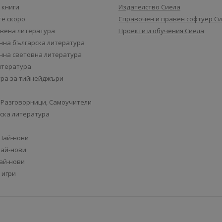
 книги
Издателство Сиела
е скоро
Справочен и правен софтуер С
вена литература
Проекти и обучения Сиела
на българска литература
на световна литература
итература
ра за тийнейджъри
 Разговорници, Самоучители
ска литература
 Най-нови
Най-нови
Най-нови
 игри