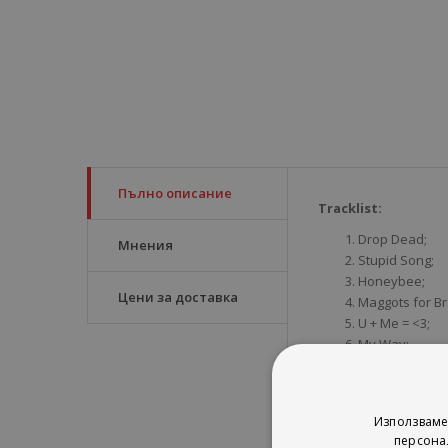
Пълно описание
Tracklist:
Drop Dead;
Мнения
Stupid Song;
Honeybee;
Цени за доставка
Maggots for Br
U + Me = <3;
My Way;
Purple;
The Cure;
Begged;
Използваме
What's Wrong W
персона