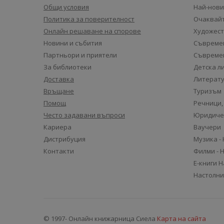
Общи условия
Най-нови
Политика за поверителност
Очаквайт
Онлайн решаване на спорове
Художест
Новини и събития
Съвремен
Партньори и приятели
Съвремен
За библиотеки
Детска л
Доставка
Литерату
Връщане
Туризъм
Помощ
Речници,
Често задавани въпроси
Юридиче
Кариера
Ваучери
Дистрибуция
Музика -
Контакти
Филми - 
Е-книги 
Настолни
© 1997- Онлайн книжарница Сиела
Карта на сайта