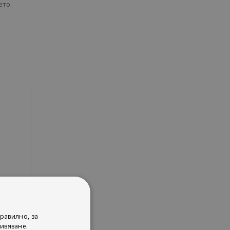
ето.
равилно, за
ивяване.