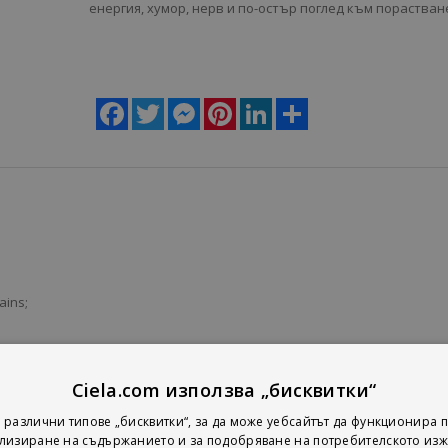
енергия, хумор, нерв и по-остър поглед към порастван
Facebook
Twitter
Messenger
Pinterest
LinkedIn
Share
ains;
Ciela.com използва „бисквитки“
 различни типове „бисквитки“, за да може уебсайтът да функционира п
ith Me (Feat. Robert Smith);
лизиране на съдържанието и за подобряване на потребителското изж