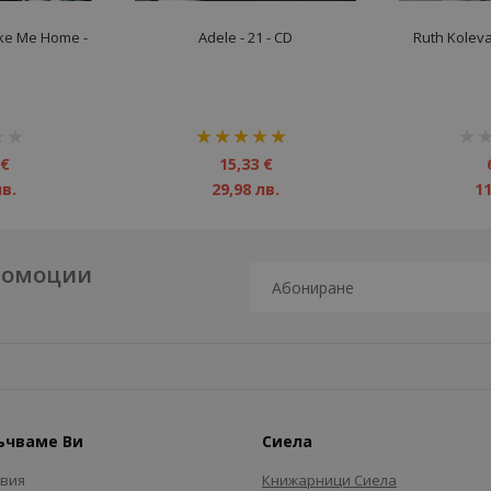
ake Me Home -
Adele - 21 - CD
Ruth Koleva
рейтинг:
рейт
100%
1%
 €
15,33 €
лв.
29,98 лв.
11
промоции
ъчваме Ви
Сиела
авия
Книжарници Сиела