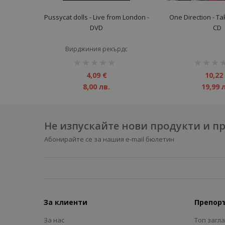
Pussycat dolls - Live from London -
One Direction - T
DVD
CD
Вирджиния рекърдс
рейтинг:
рейтинг:
1%
1%
4,09 €
10,22
8,00 лв.
19,99 
Не изпускайте нови продукти и 
Абонирайте се за нашия e-mail бюлетин
За клиенти
Препор
За нас
Топ загл