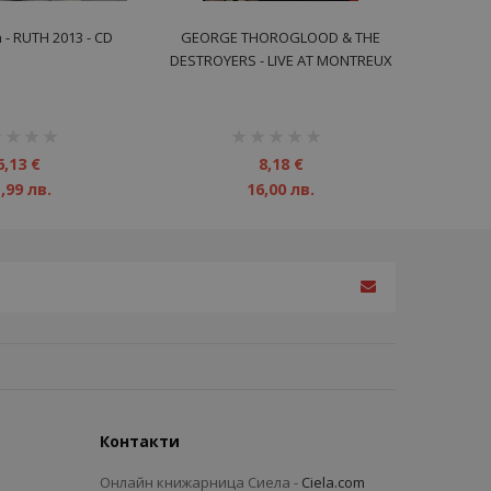
 - RUTH 2013 - CD
GEORGE THOROGLOOD & THE
DESTROYERS - LIVE AT MONTREUX
DVD
инг:
рейтинг:
1%
6,13 €
8,18 €
,99 лв.
16,00 лв.
Контакти
Онлайн книжарница Сиела -
Ciela.com