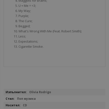
Maggots for Brains;
U + Me = <3;
My Way;
Purple;
The Cure;
Begged;
What's Wrong With Me (Feat. Robert Smith);
Less;
Expectations;
Cigarette Smoke.
Повече
Olivia Rodrigo
информация
Поп музика
CD