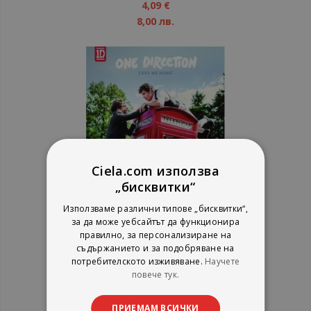
1%
4,09 €
8,00 лв.
Ciela.com използва
„бисквитки“
One Direction - Take Me Home -
Използваме различни типове „бисквитки“,
за да може уебсайтът да функционира
CD
правилно, за персонализиране на
съдържанието и за подобряване на
потребителското изживяване.
Научете
рейтинг:
повече тук.
1%
10,22 €
19,99 лв.
ПРИЕМАМ ВСИЧКИ