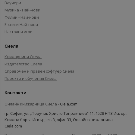
Ваучери
Музика - Най-нови
Филми - Най-нови
Е-книги Най-нови
Настолни игри
Сиела
Книжарници Сиела
Издателство Сиела
Справочен и правен софтуер Сиела
Проекти и обучения Сиела
Контакти
Онлайн книжарница Сиела -
Ciela.com
гр. София, ул. „Поручик Христо Топракчиев“ 11, 1528 НПЗ Искър,
Книжна борса Искър, ет. 3, офис 33, Онлайн книжарница
Ciela.com