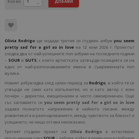
Кол-во
ДОБАВИ
Olivia Rodrigo
ще издаде третия си студиен албум
you seem
pretty sad for a girl so in love
на 12 юни 2026 г. Проектът
следва два от най-успешните поп албуми на последните години
–
SOUR
и
GUTS
, с които артистката затвърди позицията си на
едно от най-разпознаваемите имена в съвременната поп
музика.
Новият албум идва след силен период за
Rodrigo
, в който тя се
утвърди не само като изпълнител, но и като автор с ясен
почерк – директен, емоционален и често самоироничен. Още
със заглавието си
you seem pretty sad for a girl so in love
задава познатото напрежение в нейното писане: между
романтиката и разочарованието, между чувството за близост и
усещането, че нещо остава неизказано.
Третият студиен проект на
Olivia Rodrigo
е естествено
продължение след
SOUR
– албума, който я превърна в глобално