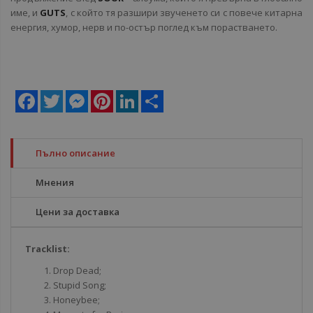
име, и
GUTS
, с който тя разшири звученето си с повече китарна
енергия, хумор, нерв и по-остър поглед към порастването.
Facebook
Twitter
Messenger
Pinterest
LinkedIn
Share
Пълно описание
Мнения
Цени за доставка
Tracklist:
Drop Dead;
Stupid Song;
Honeybee;