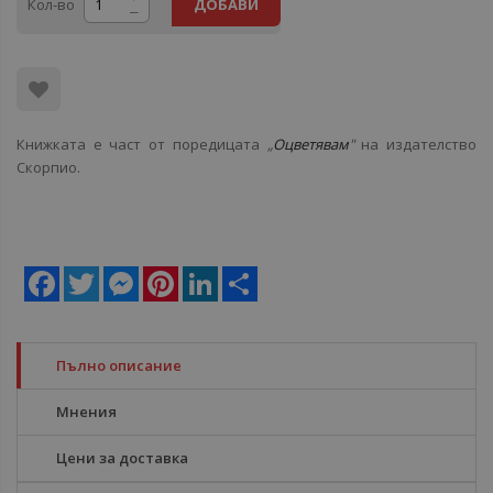
Кол-во
ДОБАВИ
Книжката е част от поредицата
„
Оцветявам
"
на издателство
Скорпио.
Facebook
Twitter
Messenger
Pinterest
LinkedIn
Share
Пълно описание
Мнения
Цени за доставка