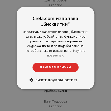
Олег Петровски
Скорпио
рейтинг:
1%
Ciela.com използва
6,99 €
„бисквитки“
13,67 лв.
Използваме различни типове „бисквитки“,
за да може уебсайтът да функционира
правилно, за персонализиране на
съдържанието и за подобряване на
потребителското изживяване.
Научете
повече тук.
ПРИЕМАМ ВСИЧКИ
ВИЖТЕ ПОДРОБНОСТИТЕ
Арабска кухня
Ваня Тодорова
Скорпио