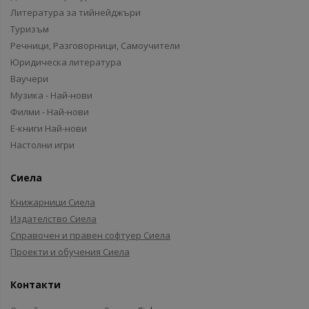
Литература за тийнейджъри
Туризъм
Речници, Разговорници, Самоучители
Юридическа литература
Ваучери
Музика - Най-нови
Филми - Най-нови
Е-книги Най-нови
Настолни игри
Сиела
Книжарници Сиела
Издателство Сиела
Справочен и правен софтуер Сиела
Проекти и обучения Сиела
Контакти