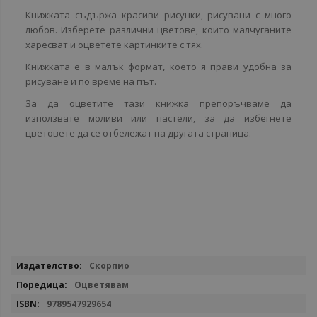
Книжката съдържа красиви рисунки, рисувани с много
любов. Изберете различни цветове, които малчуганите
харесват и оцветете картинките с тях.
Книжката е в малък формат, което я прави удобна за
рисуване и по време на път.
За да оцветите тази книжка препоръчваме да
използвате моливи или пастели, за да избегнете
цветовете да се отбележат на другата страница.
Повече
Скорпио
информация
Оцветявам
9789547929654