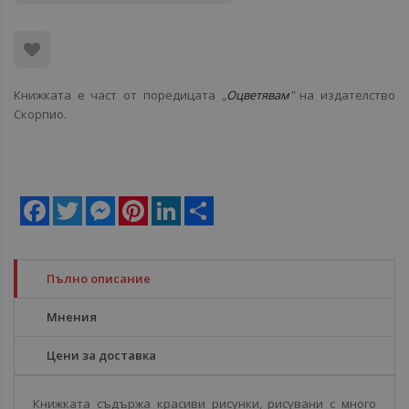
Книжката е част от поредицата
„
Оцветявам
"
на издателство
Скорпио.
Facebook
Twitter
Messenger
Pinterest
LinkedIn
Share
Пълно описание
Мнения
Цени за доставка
Книжката съдържа красиви рисунки, рисувани с много