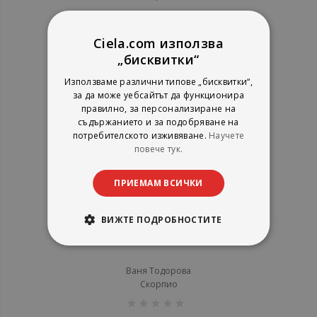
рейтинг:
1%
6,99 €
Ciela.com използва
13,67 лв.
„бисквитки“
Използваме различни типове „бисквитки“,
за да може уебсайтът да функционира
правилно, за персонализиране на
съдържанието и за подобряване на
потребителското изживяване.
Научете
повече тук.
ПРИЕМАМ ВСИЧКИ
ВИЖТЕ ПОДРОБНОСТИТЕ
Арабска кухня
Ваня Тодорова
Скорпио
рейтинг: