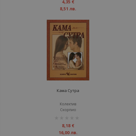
1%
4,35 €
8,51 лв.
Кама Сутра
Колектив
Скорпио
рейтинг:
1%
8,18 €
16,00 лв.