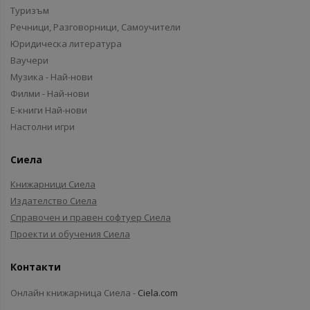
Туризъм
Речници, Разговорници, Самоучители
Юридическа литература
Ваучери
Музика - Най-нови
Филми - Най-нови
Е-книги Най-нови
Настолни игри
Сиела
Книжарници Сиела
Издателство Сиела
Справочен и правен софтуер Сиела
Проекти и обучения Сиела
Контакти
Онлайн книжарница Сиела -
Ciela.com