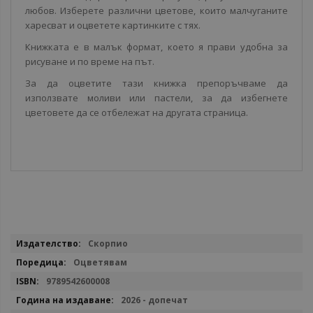
любов. Изберете различни цветове, които малчуганите
харесват и оцветете картинките с тях.
Книжката е в малък формат, което я прави удобна за
рисуване и по време на път.
За да оцветите тази книжка препоръчваме да
използвате моливи или пастели, за да избегнете
цветовете да се отбележат на другата страница.
Повече
Скорпио
информация
Оцветявам
9789542600008
2026 - допечат