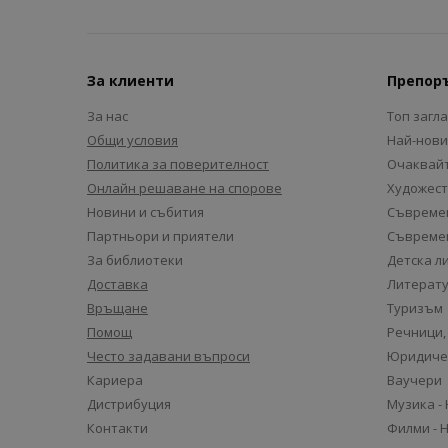
За клиенти
Препор
За нас
Топ загл
Общи условия
Най-нови
Политика за поверителност
Очаквайт
Онлайн решаване на спорове
Художест
Новини и събития
Съвремен
Партньори и приятели
Съвремен
За библиотеки
Детска л
Доставка
Литерату
Връщане
Туризъм
Помощ
Речници,
Често задавани въпроси
Юридиче
Кариера
Ваучери
Дистрибуция
Музика -
Контакти
Филми - 