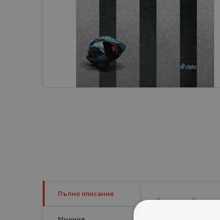
Пълно описание
Според действащо
„морални”, вреди
Мнения