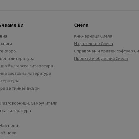
ъчваме Ви
Сиела
авия
Книжарници Сиела
 книги
Издателство Сиела
е скоро
Справочен и правен софтуер С
вена литература
Проекти и обучения Сиела
на българска литература
на световна литература
итература
ра за тийнейджъри
 Разговорници, Самоучители
ска литература
 Най-нови
Най-нови