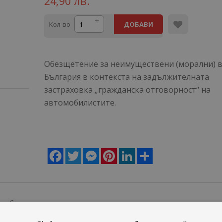
24,90 лв.
Кол-во
ДОБАВИ
Обезщетение за неимуществени (морални) 
България в контекста на задължителната
застраховка „гражданска отговорност“ на
автомобилистите.
Facebook
Twitter
Messenger
Pinterest
LinkedIn
Share
то българско законодателство неимуществените, известни още 
 се обезщетяват „по справедливост”. Използването на тол