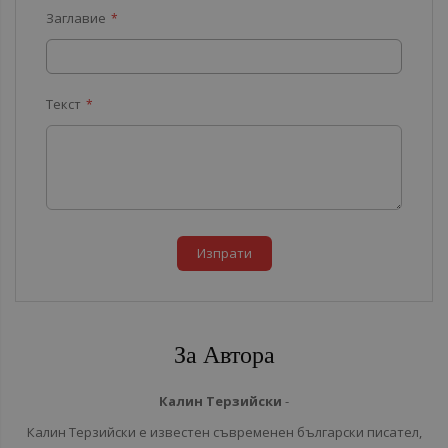
Заглавие
Текст
Изпрати
За Автора
Калин Терзийски
-
Калин
Терзийски
е
известен
съвременен
български
писател
,