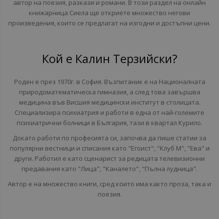
автор
на
поезия
,
разкази
и
романи
.
В
този
раздел
на
онлайн
книжарница
Сиела
ще
откриете
множество
негови
произведения
,
които
се
предлагат
на
изгодни
и
достъпни
цени
.
Кой
е
Калин
Терзийски
?
Роден
е
през
1970
г
.
в
София
.
Възпитаник
е
на
Националната
природоматематическа
гимназия
,
а
след
това
завършва
медицина
във
Висшия
медицински
институт
в
столицата
.
Специализира
психиатрия
и
работи
в
една
от
най
-
големите
психиатрични болници в
България
,
тази
в
квартал
Курило
.
Докато
работи
по
професията
си
,
започва
да
пише
статии
за
популярни
вестници
и
списания
като
"
Егоист
", "
Клуб
М
", "
Ева
"
и
други
.
Работил
е
като
сценарист
за
редицата
телевизионни
предавания
като
"
Лица
", "
Каналето
", "
Пълна
лудница
".
Автор
е
на
множество
книги
,
сред
които
има
както проза, така и
поезия
.