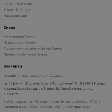
Филми - Най-нови
Е-книги Най-нови
Настолни игри
Сиела
Книжарници Сиела
Издателство Сиела
Справочен и правен софтуер Сиела
Проекти и обучения Сиела
Контакти
Онлайн книжарница Сиела -
Ciela.com
гр. София, ул. „Поручик Христо Топракчиев“ 11, 1528 НПЗ Искър,
Книжна борса Искър, ет. 3, офис 33, Онлайн книжарница
Ciela.com
Работно време: от Понеделник до Петък, от 09:00 до 17:00 ч.
Почивни дни: Събота, Неделя и официални празници.