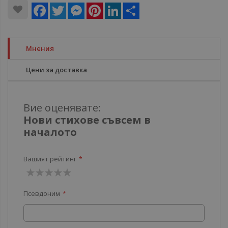
Facebook
Twitter
Messenger
Pinterest
LinkedIn
Share
Мнения
Цени за доставка
Вие оценявате:
Нови стихове съвсем в
началото
Вашият рейтинг
1
2
3
4
5
Псевдоним
звезда
звезди
звезди
звезди
звезди