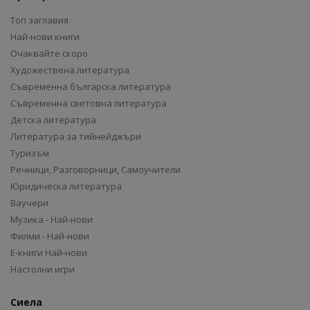
Топ заглавия
Най-нови книги
Очаквайте скоро
Художествена литература
Съвременна българска литература
Съвременна световна литература
Детска литература
Литература за тийнейджъри
Туризъм
Речници, Разговорници, Самоучители
Юридическа литература
Ваучери
Музика - Най-нови
Филми - Най-нови
Е-книги Най-нови
Настолни игри
Сиела