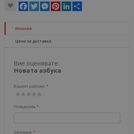
Facebook
Twitter
Messenger
Pinterest
LinkedIn
Share
Мнения
Цени за доставка
Вие оценявате:
Новата азбука
Вашият рейтинг
1
2
3
4
5
Псевдоним
звезда
звезди
звезди
звезди
звезди
Заглавие