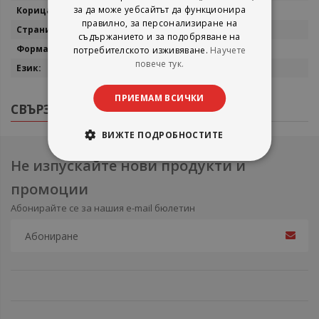
за да може уебсайтът да функционира
Меки корици
правилно, за персонализиране на
224
съдържанието и за подобряване на
20/13
потребителското изживяване.
Научете
повече тук.
Български
ПРИЕМАМ ВСИЧКИ
СВЪРЗАНИ ПРОДУКТИ
ВИЖТЕ ПОДРОБНОСТИТЕ
Не изпускайте нови продукти и
промоции
Абонирайте се за нашия e-mail бюлетин