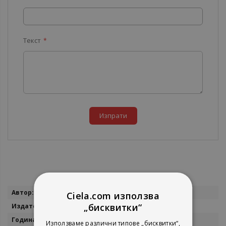
Текст
Изпрати
Повече
Ирина
Ciela.com използва
информация
„бисквитки“
Ирина
2004
Използваме различни типове „бисквитки“,