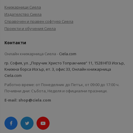
Книжарници Сиела
Издателство Сиела
Справочен и правен софтуер Сиела
Проекти и обучения Сиела
Контакти
Онлайн книжарница Сиела -
Ciela.com
гр. София, ул. „Поручик Христо Топракчиев“ 11, 1528 НПЗ Искър,
Книжна борса Искър, ет. 3, офис 33, Онлайн книжарница
Ciela.com
Работно време: от Понеделник до Петък, от 09:00 до 17:00 ч.
Почивни дни: Събота, Неделя и официални празници.
E-mail:
shop@ciela.com