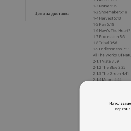
1-2 Noise 5:39
1-3 Shoemaker5:18
Цени за доставка
1-4 Harvest 5:13
1-5 Pan 5:18
1-6 How's The Heart? 
1-7 Procession 5:31
1-8 Tribal 3:56
1-9 Endlessness 7:11
All The Works Of Nat
2-1.1 Vista 3:59
2-1.2 The Blue 3:35
2-1.3 The Green 4:41
2-1.4 Moors 4:44
2-1.5 Aurorae 2:07
2-1.6 Quiet As The Sn
2-1.7 Anthropocene (I
Използваме
2-1.8 Ad Astra 4:41
персона