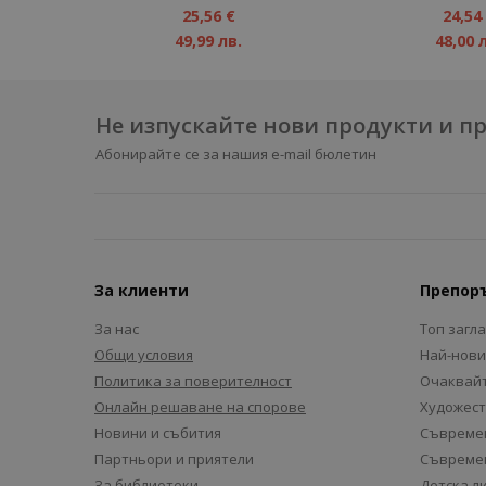
1%
1%
25,56 €
24,54
49,99 лв.
48,00 
Не изпускайте нови продукти и 
Абонирайте се за нашия e-mail бюлетин
За клиенти
Препор
За нас
Топ загл
Общи условия
Най-нови
Политика за поверителност
Очаквайт
Онлайн решаване на спорове
Художест
Новини и събития
Съвремен
Партньори и приятели
Съвремен
За библиотеки
Детска л