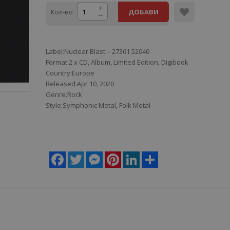
Кол-во
ДОБАВИ
Label:Nuclear Blast – 27361 52040
Format:2 x CD, Album, Limited Edition, Digibook
Country:Europe
Released:Apr 10, 2020
Genre:Rock
Style:Symphonic Metal, Folk Metal
Facebook
Twitter
Messenger
Pinterest
LinkedIn
Share