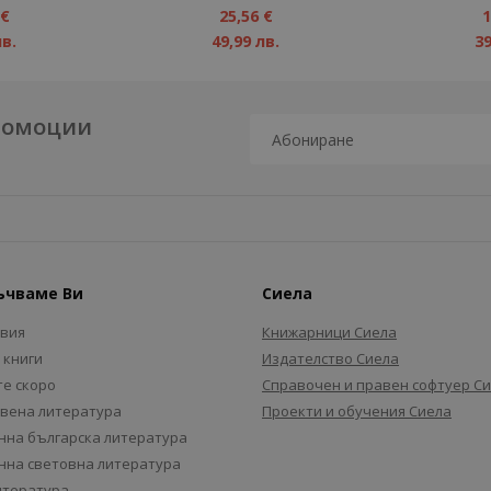
1%
1%
 €
25,56 €
1
лв.
49,99 лв.
39
промоции
ъчваме Ви
Сиела
авия
Книжарници Сиела
 книги
Издателство Сиела
е скоро
Справочен и правен софтуер С
вена литература
Проекти и обучения Сиела
на българска литература
на световна литература
итература