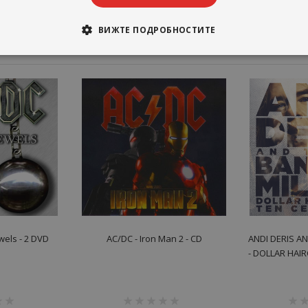
ВИЖТЕ ПОДРОБНОСТИТЕ
wels - 2 DVD
AC/DC - Iron Man 2 - CD
ANDI DERIS A
- DOLLAR HAI
рейтинг:
рейт