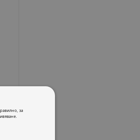
равилно, за
ивяване.