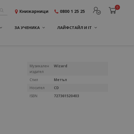
0
Книжарници
0800 1 25 25
ЗА УЧЕНИКА
ЛАЙФСТАЙЛ И IT
Повече
Музикален
Wizard
информация
издател
Стил
Метъл
Носител
CD
ISBN
727361520403