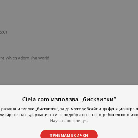
5:01
ure Which Adorn The World
ow 4:04
Ciela.com използва „бисквитки“
ncl. "Hurrian Hymn To Nikkal") 3:05
 различни типове „бисквитки“, за да може уебсайтът да функционира п
лизиране на съдържанието и за подобряване на потребителското изж
Научете повече тук.
ПРИЕМАМ ВСИЧКИ