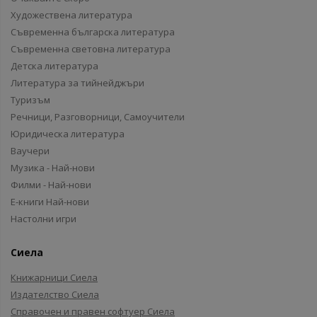
Художествена литература
Съвременна българска литература
Съвременна световна литература
Детска литература
Литература за тийнейджъри
Туризъм
Речници, Разговорници, Самоучители
Юридическа литература
Ваучери
Музика - Най-нови
Филми - Най-нови
Е-книги Най-нови
Настолни игри
Сиела
Книжарници Сиела
Издателство Сиела
Справочен и правен софтуер Сиела