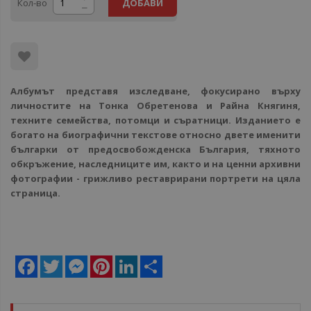
Кол-во
ДОБАВИ
Албумът представя изследване, фокусирано върху
личностите на Тонка Обретенова и Райна Княгиня,
техните семейства, потомци и съратници. Изданието е
богато на биографични текстове относно двете именити
българки от предосвобожденска България, тяхното
обкръжение, наследниците им, както и на ценни архивни
фотографии - грижливо реставрирани портрети на цяла
страница.
Facebook
Twitter
Messenger
Pinterest
LinkedIn
Share