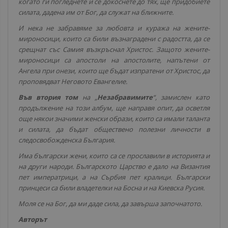
когато ги погледнете и се докоснете до тях, ще придобиете
силата, дадена им от Бог, да служат на ближните.
И нека не забравяме за любовта и куража на жените-
мироносици, които са били възнаградени с радостта, да се
срещнат със Самия възкръснал Христос. Защото жените-
мироносици са апостоли на апостолите, напътени от
Ангела при онези, които ще бъдат изпратени от Христос, да
проповядват Неговото Евангелие.
Във втория том
на „
Незабравимите
“, замислен като
продължение на този албум, ще направя опит, да осветля
още някои значими женски образи, които са имали таланта
и силата, да бъдат обществено полезни личности в
следосвобожденска България.
Има български жени, които са се прославили в историята и
на други народи. Българското Царство е дало на Византия
пет императрици, а на Сърбия пет кралици. Български
принцеси са били владетелки на Босна и на Киевска Русия.
Моля се на Бог, да ми даде сила, да завърша започнатото.
Авторът