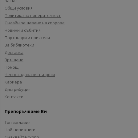
За нас
Общи условия
Политика за поверителност
Онлайн решаване на спорове
Новини и събития
Партньори и приятели
За библиотеки
Доставка
Връщане
Помощ
Често задавани въпроси
Кариера
Дистрибуция
Контакти
Препоръчваме Ви
Топ заглавия
Най-нови книги
Очаквайте скоро