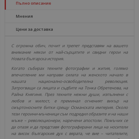
Пълно описание
Мнения
Цени за доставка
С огромна обич, почит и трепет представям на вашето
внимание някои от най-сърцатите и свидни герои на
Новата българска история.
Когато събирах техните фотографии и жития, голямо
впечатление ми направи силата на женското начало в
нашата национално-освободителна революция.
Затрогващи са лицата и съдбите на Тонка Обретенова, на
Райна Княгиня. През техните нежни души, изпълнени с
любов и милост, е преминал огненият вихър на
смъртоносните битки срещу Османската империя. Около
тези героини-мъченици съм подредил образите и на наши
мъже – революционери, наречени апостоли. Помъчих се
да опазя и да представя фотографирани лица на носители
на висок българския дух с вярата, че вие – читателите,