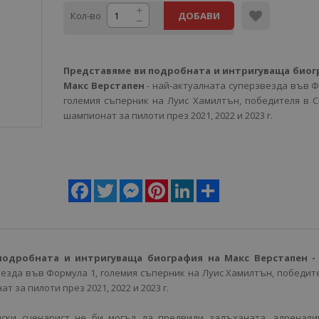
Кол-во
ДОБАВИ
Представяме ви подробната и интригуваща биог
Макс Верстапен
- най-актуалната суперзвезда във Ф
големия съперник на Луис Хамилтън, победителя в 
шампионат за пилоти през 2021, 2022 и 2023 г.
Facebook
Twitter
Messenger
Pinterest
LinkedIn
Share
подробната и интригуваща биография на Макс Верстапен -
езда във Формула 1, големия съперник на Луис Хамилтън, победит
 за пилоти през 2021, 2022 и 2023 г.
дски сценарист не би могъл да предвиди задъханата, адренали