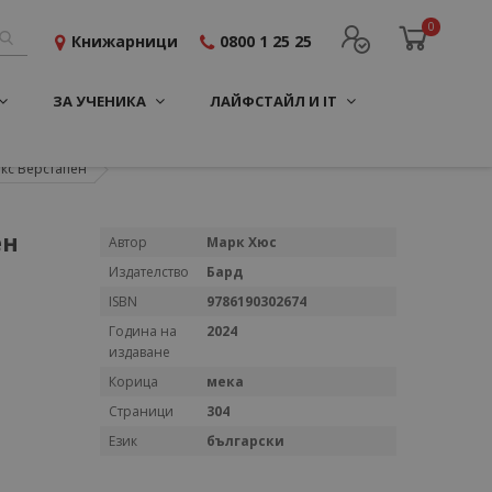
0
Книжарници
0800 1 25 25
ЗА УЧЕНИКА
ЛАЙФСТАЙЛ И IT
кс Верстапен
ен
Повече
Автор
Марк Хюс
информация
Издателство
Бард
ISBN
9786190302674
Година на
2024
издаване
Корица
мека
Страници
304
Език
български