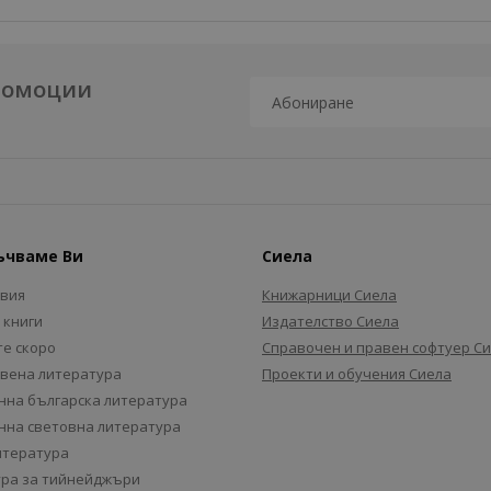
промоции
ъчваме Ви
Сиела
авия
Книжарници Сиела
 книги
Издателство Сиела
е скоро
Справочен и правен софтуер С
вена литература
Проекти и обучения Сиела
на българска литература
на световна литература
итература
ра за тийнейджъри