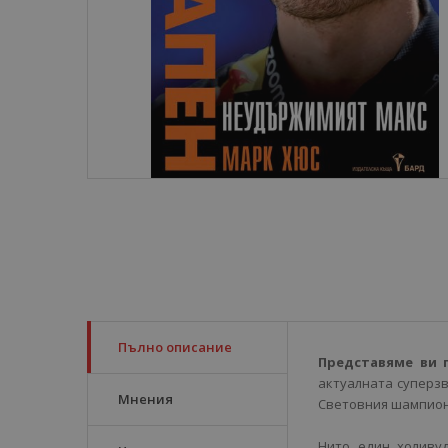
Пълно описание
Представяме ви 
актуалната суперзв
Мнения
Световния шампионат
Нито един холиву