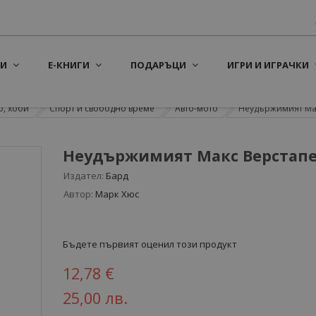
И
Е-КНИГИ
ПОДАРЪЦИ
ИГРИ И ИГРАЧКИ
о, хоби
Спорт и свободно време
Авто-мото
Неудържимият Ма
Неудържимият Макс Верстап
Издател:
Бард
Автор:
Марк Хюс
Бъдете първият оценил този продукт
12,78 €
25,00 лв.