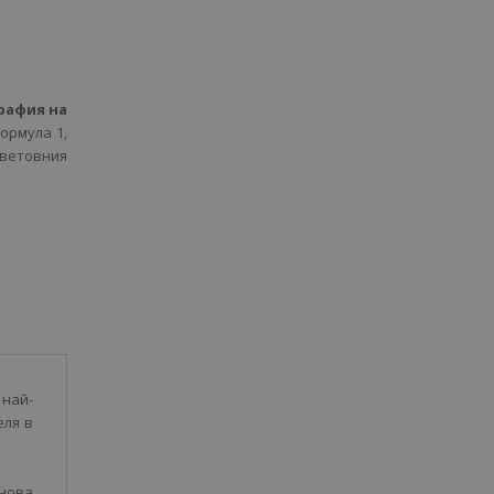
рафия на
ормула 1,
Световния
най-
еля в
нова