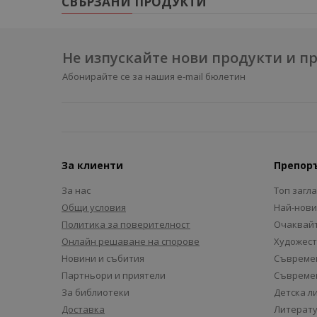
СВЪРЗАНИ ПРОДУКТИ
Не изпускайте нови продукти и 
Абонирайте се за нашия e-mail бюлетин
За клиенти
Препор
За нас
Топ загл
Общи условия
Най-нови
Политика за поверителност
Очаквайт
Онлайн решаване на спорове
Художест
Новини и събития
Съвремен
Партньори и приятели
Съвремен
За библиотеки
Детска л
Доставка
Литерату