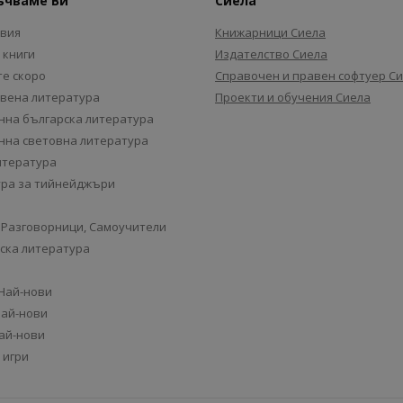
ъчваме Ви
Сиела
авия
Книжарници Сиела
 книги
Издателство Сиела
е скоро
Справочен и правен софтуер С
вена литература
Проекти и обучения Сиела
на българска литература
на световна литература
итература
ра за тийнейджъри
 Разговорници, Самоучители
ска литература
 Най-нови
Най-нови
Най-нови
 игри