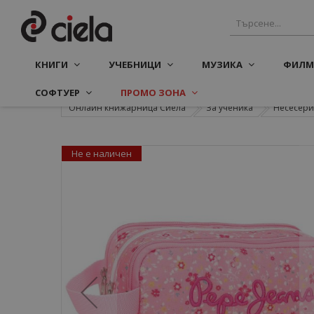
КНИГИ
УЧЕБНИЦИ
МУЗИКА
ФИЛМ
СОФТУЕР
ПРОМО ЗОНА
Онлайн книжарница Сиела
За ученика
Несесери
Не е наличен