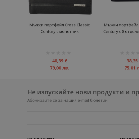
Mъжки портфейл Cross Classic
Мъжки портфейл C
Century с монетник
Century с 8 отдел
рейтинг:
рейтинг:
1%
1%
40,39 €
38,35
79,00 лв.
75,01 
Не изпускайте нови продукти и 
Абонирайте се за нашия e-mail бюлетин