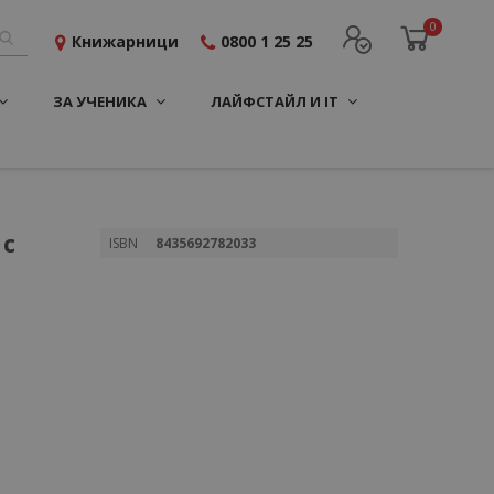
0
Книжарници
0800 1 25 25
ЗА УЧЕНИКА
ЛАЙФСТАЙЛ И IT
 с
Повече
ISBN
8435692782033
информация