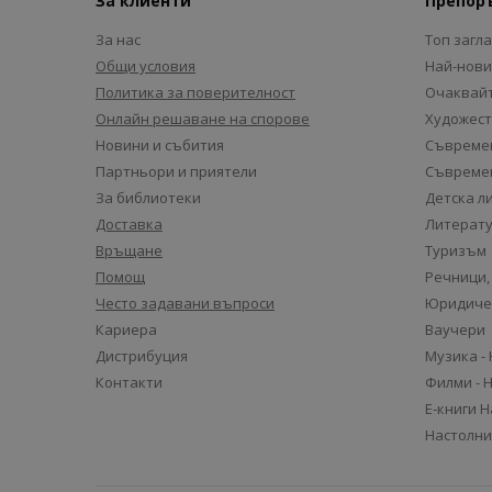
За клиенти
Препор
За нас
Топ загл
Общи условия
Най-нови
Политика за поверителност
Очаквайт
Онлайн решаване на спорове
Художест
Новини и събития
Съвремен
Партньори и приятели
Съвремен
За библиотеки
Детска л
Доставка
Литерату
Връщане
Туризъм
Помощ
Речници,
Често задавани въпроси
Юридиче
Кариера
Ваучери
Дистрибуция
Музика -
Контакти
Филми - 
Е-книги 
Настолни