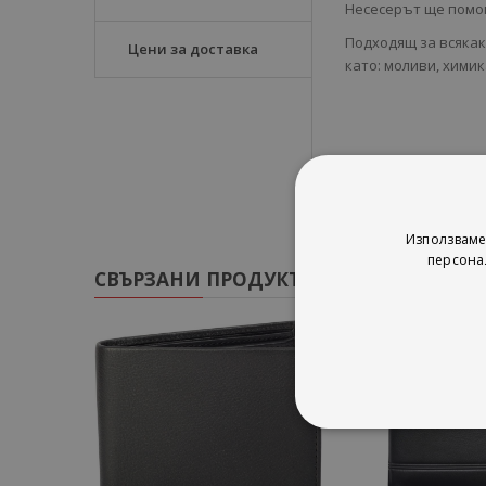
Несесерът ще помог
Подходящ за всякак
Цени за доставка
като: моливи, химик
Използваме
персона
СВЪРЗАНИ ПРОДУКТИ