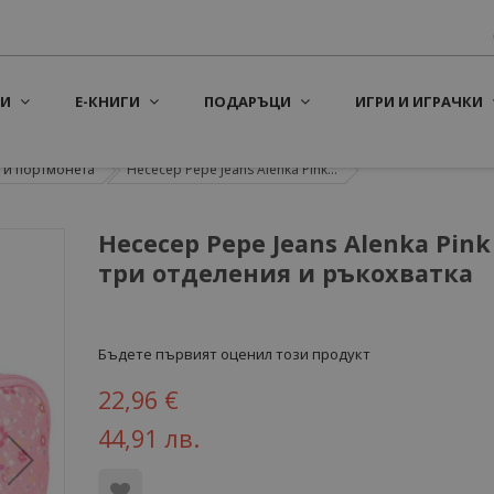
И
Е-КНИГИ
ПОДАРЪЦИ
ИГРИ И ИГРАЧКИ
 и портмонета
Несесер Pepe Jeans Alenka Pink...
Несесер Pepe Jeans Alenka Pink
три отделения и ръкохватка
Бъдете първият оценил този продукт
22,96 €
44,91 лв.