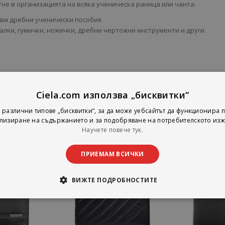
не в организацията на всяка ученическа раница или чанта.
ви дребни ученически пособия
алки, гумички, ножички, дребни чертожни инструменти и други.
Ciela.com използва „бисквитки“
 различни типове „бисквитки“, за да може уебсайтът да функционира п
лизиране на съдържанието и за подобряване на потребителското изж
Научете повече тук.
ПРИЕМАМ ВСИЧКИ
ВИЖТЕ ПОДРОБНОСТИТЕ