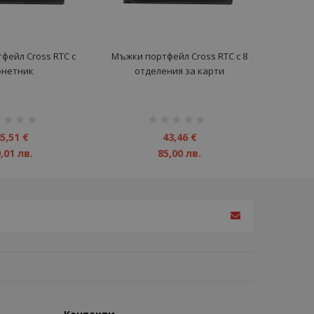
фейл Cross RTC с
Мъжки портфейл Cross RTC с 8
онетник
отделения за карти
инг:
рейтинг:
1%
5,51 €
43,46 €
,01 лв.
85,00 лв.