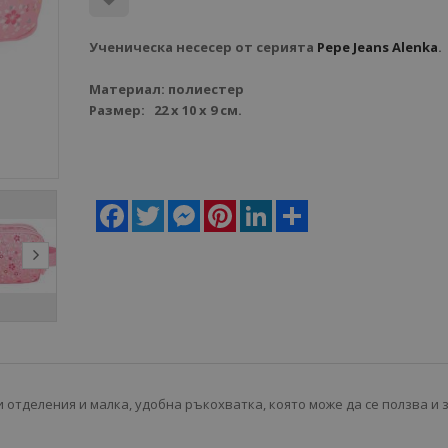
Ученическа несесер от серията
Pepe Jeans Alenka
.
Материал: полиестер
Размер: 22 х 10 х 9 см.
Facebook
Twitter
Messenger
Pinterest
LinkedIn
Share
 отделения и малка, удобна ръкохватка, която може да се ползва и 