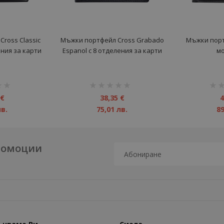
ross Classic
Мъжки портфейл Cross Grabado
Мъжки порт
ения за карти
Espanol с 8 отделения за карти
м
рейтинг:
рейт
1%
1%
 €
38,35 €
4
лв.
75,01 лв.
89
промоции