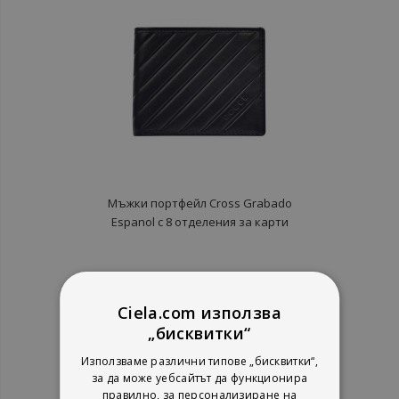
Мъжки портфейл Cross Grabado
Espanol с 8 отделения за карти
рейтинг:
1%
38,35 €
Ciela.com използва
75,01 лв.
„бисквитки“
Използваме различни типове „бисквитки“,
за да може уебсайтът да функционира
правилно, за персонализиране на