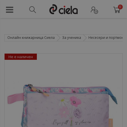
0
Онлайн книжарница Сиела
За ученика
Несесери и портмоне
Не е наличен