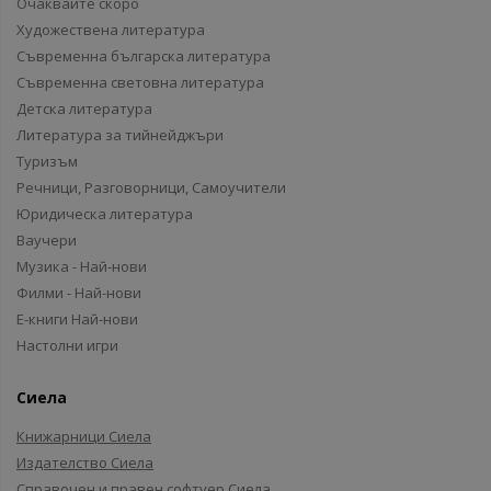
Очаквайте скоро
Художествена литература
Съвременна българска литература
Съвременна световна литература
Детска литература
Литература за тийнейджъри
Туризъм
Речници, Разговорници, Самоучители
Юридическа литература
Ваучери
Музика - Най-нови
Филми - Най-нови
Е-книги Най-нови
Настолни игри
Сиела
Книжарници Сиела
Издателство Сиела
Справочен и правен софтуер Сиела