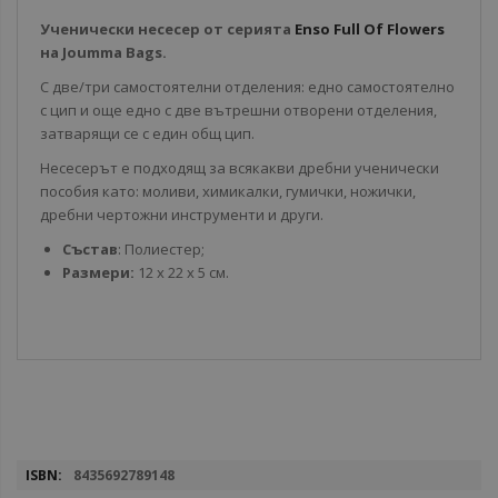
Ученически несесер от серията
Enso Full Of Flowers
на Joumma Bags.
С две/три самостоятелни отделения: едно самостоятелно
с цип и още едно с две вътрешни отворени отделения,
затварящи се с един общ цип.
Несесерът е подходящ за всякакви дребни ученически
пособия като: моливи, химикалки, гумички, ножички,
дребни чертожни инструменти и други.
Състав
: Полиестер;
Размери:
12 x 22 x 5 см.
Повече
8435692789148
информация