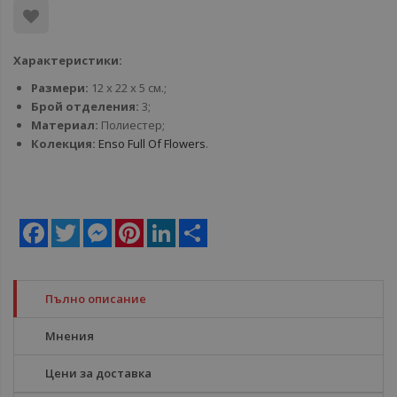
Характеристики:
Размери:
12 x 22 x 5 см.;
Брой отделения:
3;
Материал:
Полиестер;
Колекция:
Enso Full Of Flowers
.
Facebook
Twitter
Messenger
Pinterest
LinkedIn
Share
Пълно описание
Мнения
Цени за доставка