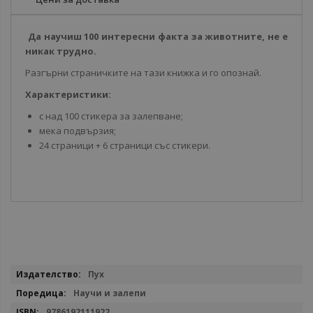
Да научиш 100 интересни факта за животните, не е
никак трудно.
Разгърни страничките на тази книжка и го опознай.
Характеристики:
с над 100 стикера за залепване;
мека подвързия;
24 страници + 6 страници със стикери.
Повече
Пух
информация
Научи и залепи
9786192111922