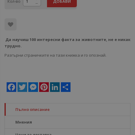
Кол-во
ДОБАВИ
Да научиш 100 интересни факта за животните, не е никак
трудно.
Разгърни страничките на тази книжка и го опознай.
Facebook
Twitter
Messenger
Pinterest
LinkedIn
Share
Пълно описание
Мнения
Цени за доставка