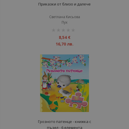
Приказки от близо и далече
Светлана Кисьова
Пух
рейтинг:
1%
8,54 €
16,70 лв.
Грозното патенце - книжка с
пъзел - 6 елемента