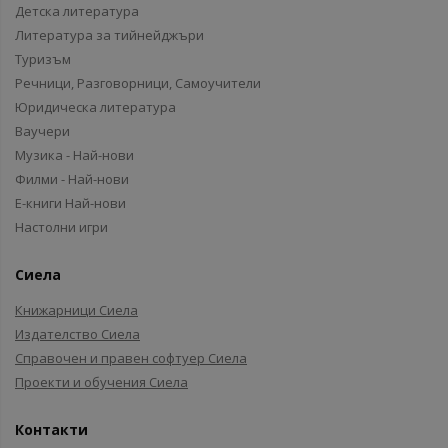
Детска литература
Литература за тийнейджъри
Туризъм
Речници, Разговорници, Самоучители
Юридическа литература
Ваучери
Музика - Най-нови
Филми - Най-нови
Е-книги Най-нови
Настолни игри
Сиела
Книжарници Сиела
Издателство Сиела
Справочен и правен софтуер Сиела
Проекти и обучения Сиела
Контакти