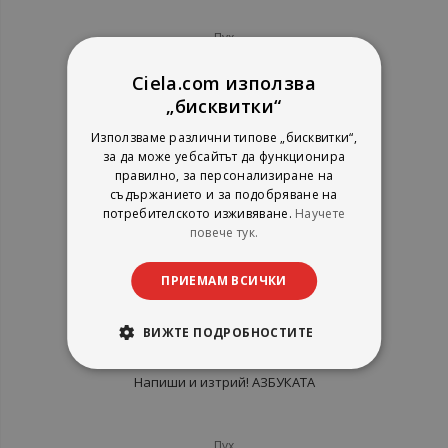
Пух
рейтинг:
Ciela.com използва
1%
5,57 €
„бисквитки“
10,89 лв.
Използваме различни типове „бисквитки“,
за да може уебсайтът да функционира
правилно, за персонализиране на
съдържанието и за подобряване на
потребителското изживяване.
Научете
повече тук.
ПРИЕМАМ ВСИЧКИ
ВИЖТЕ ПОДРОБНОСТИТЕ
Напиши и изтрий! АЗБУКАТА
Пух