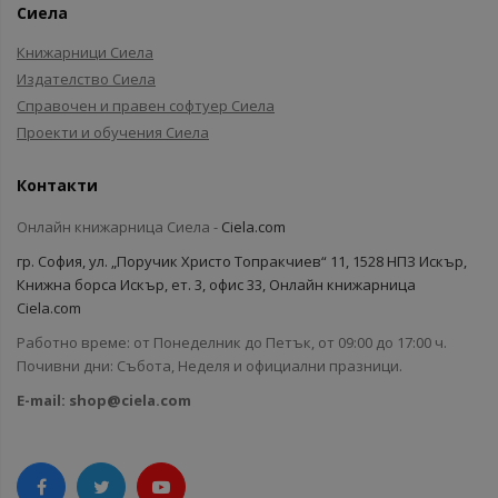
Сиела
Книжарници Сиела
Издателство Сиела
Справочен и правен софтуер Сиела
Проекти и обучения Сиела
Контакти
Онлайн книжарница Сиела -
Ciela.com
гр. София, ул. „Поручик Христо Топракчиев“ 11, 1528 НПЗ Искър,
Книжна борса Искър, ет. 3, офис 33, Онлайн книжарница
Ciela.com
Работно време: от Понеделник до Петък, от 09:00 до 17:00 ч.
Почивни дни: Събота, Неделя и официални празници.
E-mail:
shop@ciela.com