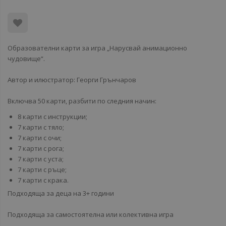
Образователни карти за игра „Нарусвай анимационно
чудовище“.
Автор и илюстратор: Георги Грънчаров
Включва 50 карти, разбити по следния начин:
8 карти с инструкции;
7 карти с тяло;
7 карти с очи;
7 карти с рога;
7 карти с уста;
7 карти с ръце;
7 карти с крака.
Подходяща за деца на 3+ години
Подходяща за самостоятелна или колективна игра