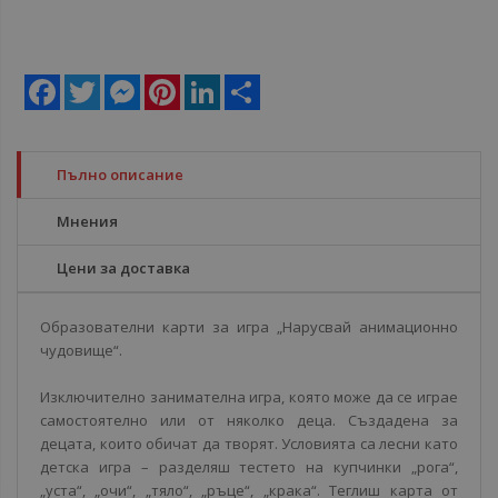
Facebook
Twitter
Messenger
Pinterest
LinkedIn
Share
Пълно описание
Мнения
Цени за доставка
Образователни карти за игра „Нарусвай анимационно
чудовище“.
Изключително занимателна игра, която може да се играе
самостоятелно или от няколко деца. Създадена за
децата, които обичат да творят. Условията са лесни като
детска игра – разделяш тестето на купчинки „рога“,
„уста“, „очи“, „тяло“, „ръце“, „крака“. Теглиш карта от