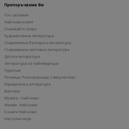
Препоръчваме Ви
Топ заглавия
Най-нови книги
Очаквайте скоро
Художествена литература
Съвременна българска литература
Съвременна световна литература
Детска литература
Литература за тийнейджъри
Туризъм
Речници, Разговорници, Самоучители
Юридическа литература
Ваучери
Музика - Най-нови
Филми - Най-нови
Е-книги Най-нови
Настолни игри