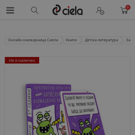
0
Онлайн книжарница Сиела
Книги
Детска литература
Зани
Не е наличен