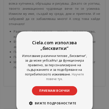
всяка купчинка, обръщаш и рисуваш. Докато се усетиш,
твоето анимационно чудовище вече ти се усмихва.
Измисли му име, създай му среда, дом и приятели. И не
забравяй да се забавляваш много! А след това хайде
отначало!
Развива: креативност, логика, пространство,
идентичност;
Възможност за над 10 000 комбинации от различни
Ciela.com използва
анимационни роботи;
„бисквитки“
Подходяща за деца над 3+ г.;
Използваме различни типове „бисквитки“,
Подходяща за родители, учители, терапевти;
за да може уебсайтът да функционира
Може да се комбинира и с останалите карти от
правилно, за персонализиране на
поредицата.
съдържанието и за подобряване на
потребителското изживяване.
Научете
повече тук.
ПРИЕМАМ ВСИЧКИ
ВИЖТЕ ПОДРОБНОСТИТЕ