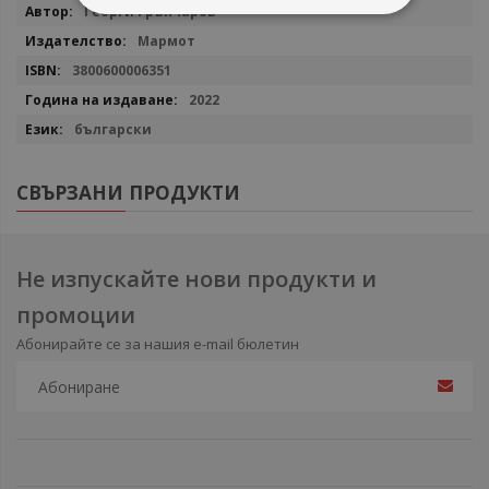
Повече
Георги Грънчаров
информация
Мармот
3800600006351
2022
български
СВЪРЗАНИ ПРОДУКТИ
Не изпускайте нови продукти и
промоции
Абонирайте се за нашия e-mail бюлетин