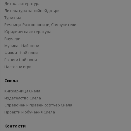
Детска литература
Литература за тийнейджъри
Туризъм
Речници, Разговорници, Самоучители
Юридическа литература
Ваучери
Музика - Най-нови
Филми - Най-нови
Е-книги Най-нови
Настолни игри
Сиела
Книжарници Сиела
Издателство Сиела
Справочен и правен софтуер Сиела
Проекти и обучения Сиела
Контакти