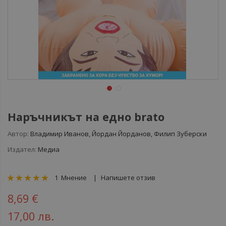
Наръчникът на едно brato
Автор:
Владимир Иванов, Йордан Йорданов, Филип Зуберски
Издател:
Медиа
рейтинг:
1
Мнение
Напишете отзив
100
100
% of
8,69 €
17,00 лв.