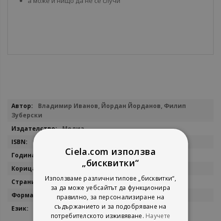
а може и нищо да не се случи
Повече
Владимир Иванов, Йордан Йорданов, Филип
информация
Зуберски
Медиа
9786191881215
Ciela.com използва
2017
„бисквитки“
Мека
Използваме различни типове „бисквитки“,
374
за да може уебсайтът да функционира
21cm x 14cm
правилно, за персонализиране на
съдържанието и за подобряване на
Български
потребителското изживяване.
Научете