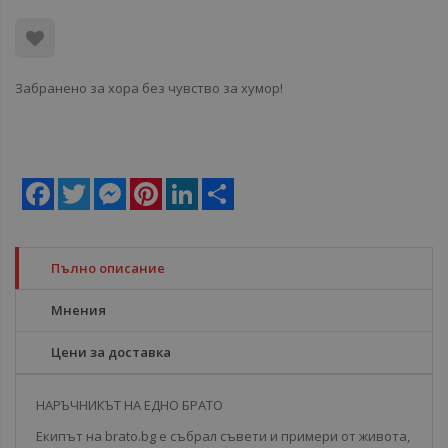
Забранено за хора без чувство за хумор!
Facebook
Twitter
Messenger
Pinterest
LinkedIn
Share
Пълно описание
Мнения
Цени за доставка
НАРЪЧНИКЪТ НА ЕДНО БРАТО
Екипът на brato.bg е събрал съвети и примери от живота,