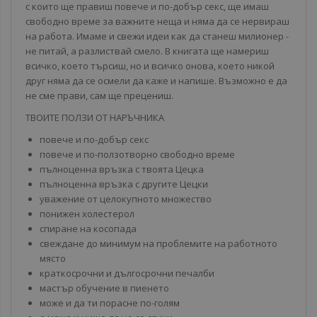
с които ще правиш повече и по-добър секс, ще имаш
свободно време за важните неща и няма да се нервираш
на работа. Имаме и свежи идеи как да станеш милионер -
не питай, а разлиствай смело. В книгата ще намериш
всичко, което търсиш, но и всичко онова, което никой
друг няма да се осмели да каже и напише. Възможно е да
не сме прави, сам ще прецениш.
ТВОИТЕ ПОЛЗИ ОТ НАРЪЧНИКA
повече и по-добър секс
повече и по-ползотворно свободно време
пълноценна връзка с твоята Цецка
пълноценна връзка с другите Цецки
уважение от целокупното множество
понижен холестерол
спиране на косопада
свеждане до минимум на проблемите на работното
място
краткосрочни и дългосрочни печалби
мастър обучение в пиенето
може и да ти порасне по-голям