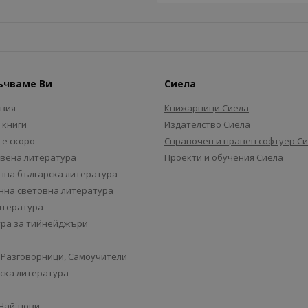
ъчваме Ви
Сиела
авия
Книжарници Сиела
 книги
Издателство Сиела
е скоро
Справочен и правен софтуер С
вена литература
Проекти и обучения Сиела
на българска литература
на световна литература
итература
ра за тийнейджъри
 Разговорници, Самоучители
ска литература
 Най-нови