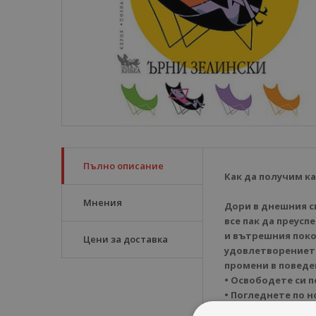
Пълно описание
Как да получим ка
Мнения
Дори в днешния с
все пак да преус
и вътрешния покой
Цени за доставка
удовлетворението
промени в поведе
• Освободете си 
• Погледнете по н
• Съсредоточете 