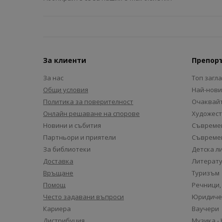
За клиенти
Препор
За нас
Топ загл
Общи условия
Най-нови
Политика за поверителност
Очаквайт
Онлайн решаване на спорове
Художест
Новини и събития
Съвремен
Партньори и приятели
Съвремен
За библиотеки
Детска л
Доставка
Литерату
Връщане
Туризъм
Помощ
Речници,
Често задавани въпроси
Юридиче
Кариера
Ваучери
Дистрибуция
Музика -