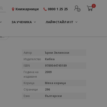
0
Книжарници
0800 1 25 25
ЗА УЧЕНИКА
ЛАЙФСТАЙЛ И IT
...
Повече
Автор
Ърни Зелински
информация
Издателство
Кибеа
ISBN
9789544745189
Година на
2009
издаване
Корица
Мека корица
Страници
296
Език
български