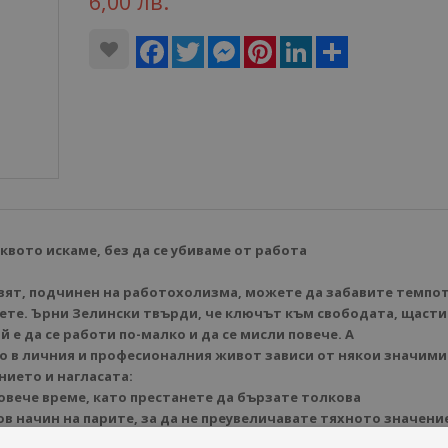
6,00 лв.
Facebook
Twitter
Messenger
Pinterest
LinkedIn
Share
квото искаме, без да се убиваме от работа
вят, подчинен на работохолизма, можете да забавите темпот
пеете. Ърни Зелински твърди, че ключът към свободата, щаст
 е да се работи по-малко и да се мисли повече. А
 в личния и професионалния живот зависи от някои значими
нието и нагласата:
повече време, като престанете да бързате толкова
ов начин на парите, за да не преувеличавате тяхното значени
се върху нещата, които са наистина важни, и не обръщайте