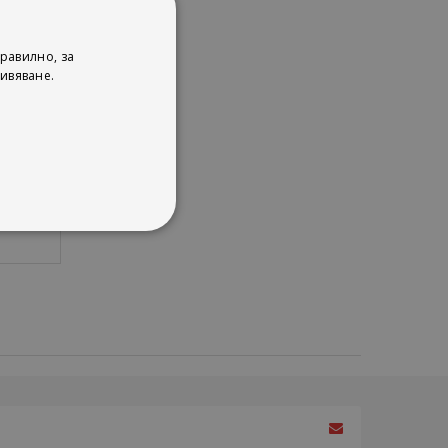
равилно, за
ивяване.