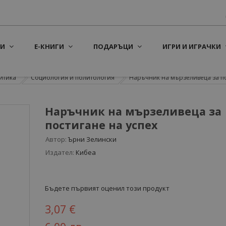
И
Е-КНИГИ
ПОДАРЪЦИ
ИГРИ И ИГРАЧКИ
итика
Социология и политология
Наръчник на мързеливеца за пос
Наръчник на мързеливеца за
постигане на успех
Автор:
Ърни Зелински
Издател:
Кибеа
Бъдете първият оценил този продукт
3,07 €