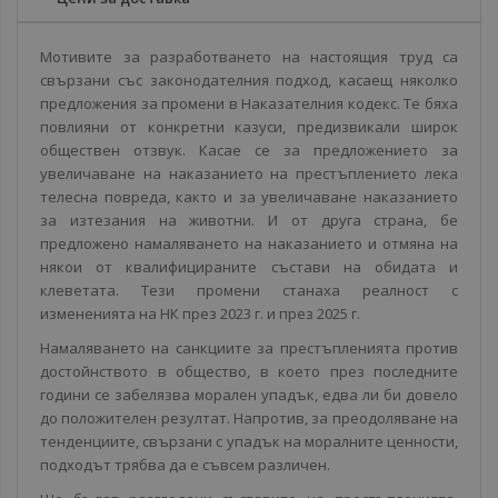
Мотивите за разработването на настоящия труд са
свързани със законодателния подход, касаещ няколко
предложения за промени в Наказателния кодекс. Те бяха
повлияни от конкретни казуси, предизвикали широк
обществен отзвук. Касае се за предложението за
увеличаване на наказанието на престъплението лека
телесна повреда, както и за увеличаване наказанието
за изтезания на животни. И от друга страна, бе
предложено намаляването на наказанието и отмяна на
някои от квалифицираните състави на обидата и
клеветата. Тези промени станаха реалност с
измененията на НК през 2023 г. и през 2025 г.
Намаляването на санкциите за престъпленията против
достойнството в общество, в което през последните
години се забелязва морален упадък, едва ли би довело
до положителен резултат. Напротив, за преодоляване на
тенденциите, свързани с упадък на моралните ценности,
подходът трябва да е съвсем различен.