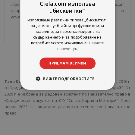
Ciela.com използва
„против“ обособяването им в отделен раздел. Ще бъдат
„бисквитки“
направени съответни предложения за
усъвършенстване на законодателната уредба.
Използваме различни типове „бисквитки“,
за да може уебсайтът да функционира
правилно, за персонализиране на
съдържанието и за подобряване на
потребителското изживяване.
Научете
повече тук.
За Автора
ПРИЕМАМ ВСИЧКИ
Таня Карагьозова-Кацанска
-
ВИЖТЕ ПОДРОБНОСТИТЕ
Таня Карагьозова
завършва специалност "Право" през 2016 г.
в Юридическия факултет на ВТУ "Св. св. Кирил и Методий". От
2020 г. е избрана за редовен асистент по Наказателно право в
Юридическия факултет на ВТУ "Св. св. Кирил и Методий". През
април 2023 г. защитава докторска степен по Наказателно
право.