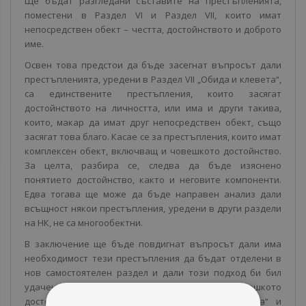
Ще бъдат разгледани съставите на престъпленията,
поместени в Раздел VI и Раздел VII, които имат
непосредствен обект – честта, достойнството и доброто
име.
Освен това предстои да бъде засегнат въпросът дали
престъпленията, уредени в Раздел VII „Обида и клевета“,
са единствените престъпления, които засягат
достойнството на личността, или има и други такива,
които, макар да имат друг непосредствен обект, също
засягат това благо. Касае се за престъпления, които имат
комплексен обект, включващ и човешкото достойнство.
За целта, разбира се, следва да бъде изяснено
понятието достойнство, както и неговите компоненти.
Едва тогава ще може да бъде направен анализ дали
всъщност някои престъпления, уредени в други раздели
на НК, не са многообектни.
В заключение ще бъде повдигнат въпросът дали има
необходимост тези престъпления да бъдат отделени в
нов самостоятелен раздел и дали този подход би бил
удачен с оглед постигане на пълна защита на човешкото
достойнство. Ще бъдат обсъдени мотивите „за“ и