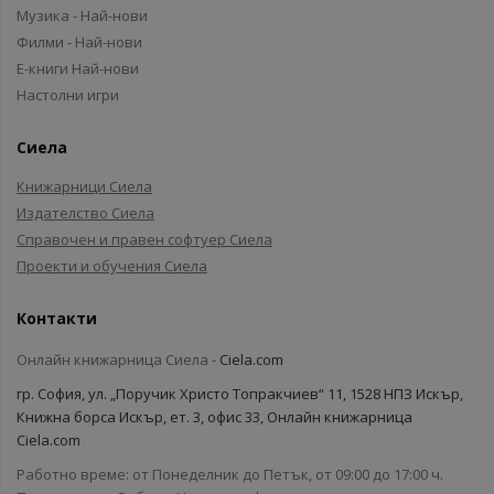
Музика - Най-нови
Филми - Най-нови
Е-книги Най-нови
Настолни игри
Сиела
Книжарници Сиела
Издателство Сиела
Справочен и правен софтуер Сиела
Проекти и обучения Сиела
Контакти
Онлайн книжарница Сиела -
Ciela.com
гр. София, ул. „Поручик Христо Топракчиев“ 11, 1528 НПЗ Искър,
Книжна борса Искър, ет. 3, офис 33, Онлайн книжарница
Ciela.com
Работно време: от Понеделник до Петък, от 09:00 до 17:00 ч.