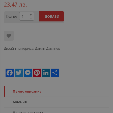
23,47 лв.
Кол-во
ДОБАВИ
Дизайн на корица: Дамян Дамянов
Facebook
Twitter
Messenger
Pinterest
LinkedIn
Share
Пълно описание
Мнения
Цени за доставка