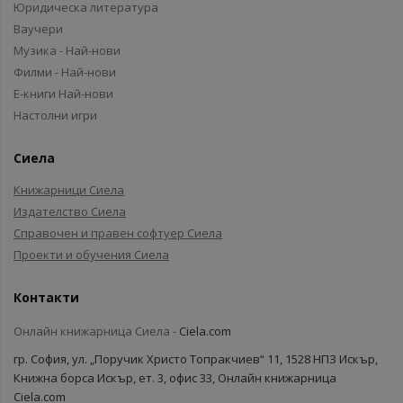
Юридическа литература
Ваучери
Музика - Най-нови
Филми - Най-нови
Е-книги Най-нови
Настолни игри
Сиела
Книжарници Сиела
Издателство Сиела
Справочен и правен софтуер Сиела
Проекти и обучения Сиела
Контакти
Онлайн книжарница Сиела -
Ciela.com
гр. София, ул. „Поручик Христо Топракчиев“ 11, 1528 НПЗ Искър,
Книжна борса Искър, ет. 3, офис 33, Онлайн книжарница
Ciela.com