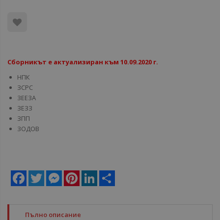
Сборникът е актуализиран към 10.09.2020 г.
НПК
ЗСРС
ЗЕЕЗА
ЗЕЗЗ
ЗПП
ЗОДОВ
Facebook
Twitter
Messenger
Pinterest
LinkedIn
Share
Пълно описание