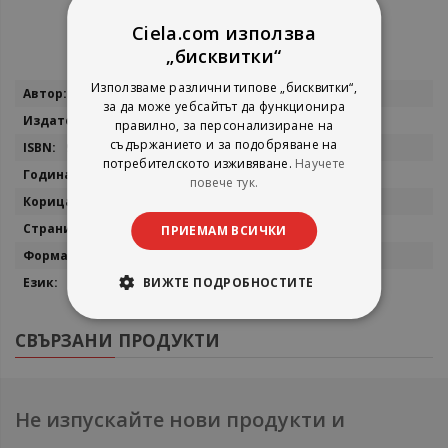
Ciela.com използва
„бисквитки“
Използваме различни типове „бисквитки“,
Повече
Проф. д-р Маргарита Чинова
за да може уебсайтът да функционира
информация
Сиела
правилно, за персонализиране на
съдържанието и за подобряване на
9789542828099
потребителското изживяване.
Научете
2020
повече тук.
мека
424
ПРИЕМАМ ВСИЧКИ
12 х 19 см.
Български
ВИЖТЕ ПОДРОБНОСТИТЕ
СВЪРЗАНИ ПРОДУКТИ
Не изпускайте нови продукти и