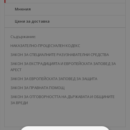
Мнения
Цени за доставка
Съдържание:
НАКАЗАТЕЛНО-ПРОЦЕСУАЛЕН КОДЕКС
ЗАКОН ЗА СПЕЦИАЛНИТЕ РАЗУЗНАВАТЕЛНИ СРЕДСТВА
ЗАКОН ЗА ЕКСТРАДИЦИЯТА И ЕВРОПЕЙСКАТА ЗАПОВЕД ЗА
АРЕСТ
ЗАКОН ЗА ЕВРОПЕЙСКАТА ЗАПОВЕД ЗА ЗАЩИТА
ЗАКОН ЗА ПРАВНАТА ПОМОЩ
ЗАКОН ЗА ОТГОВОРНОСТТА НА ДЪРЖАВАТА И ОБЩИНИТЕ
ЗА ВРЕДИ