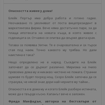
Опасността живее у дома!
Блейк Портър има добра работа и готино гадже.
Неочаквано го уволняват от поста вицепрезидент в
маркетингова фирма. Вече няма достатъчно пари, за да
плаща ипотеката на новата къща, в която живее с
годеницата си. Отчаяно се опитва да свърже двата края.
Тогава се появява Уитни. Тя е очарователна и си търси
стая под наем. Точно каквото му трябва. Но дали
наистина е така?
Нещо определено не е наред. Съседите на Блейк
започват да се държат различно. Миризма на гнило
превзема дома му и никакво чистене не помага. Странни
шумове го будят посред нощ. Скоро Блейк започва да се
страхува, че някой знае дори най-черните му тайни...
Опасността е в дома му и когато Блейк разбере истината,
може да е твърде късно. Капанът вече е заложен.
Фрида Макфадън, авторка на бестселъри от