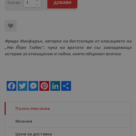
Кол-во
ДОБАВИ
Фрида Макфадън, авторка на бестселъри от класацията на
„Ню Йорк Таймс“, чука на вратата ви със завладяваща
история за отмъщение и тайни, които объркват всичко.
Facebook
Twitter
Messenger
Pinterest
LinkedIn
Share
Пълно описание
Мнения
Цени за доставка