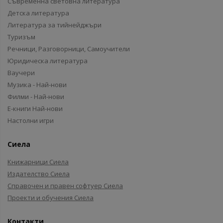
Съвременна световна литература
Детска литература
Литература за тийнейджъри
Туризъм
Речници, Разговорници, Самоучители
Юридическа литература
Ваучери
Музика - Най-нови
Филми - Най-нови
Е-книги Най-нови
Настолни игри
Сиела
Книжарници Сиела
Издателство Сиела
Справочен и правен софтуер Сиела
Проекти и обучения Сиела
Контакти