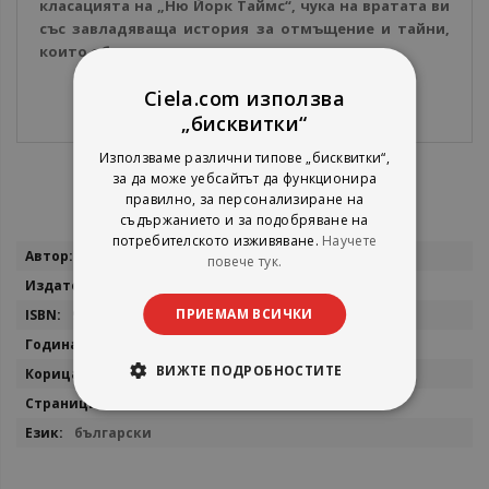
класацията на „Ню Йорк Таймс“, чука на вратата ви
със завладяваща история за отмъщение и тайни,
които объркват всичко.
Ciela.com използва
„бисквитки“
Използваме различни типове „бисквитки“,
за да може уебсайтът да функционира
правилно, за персонализиране на
съдържанието и за подобряване на
потребителското изживяване.
Научете
Повече
Фрида Макфадън
повече тук.
информация
Бард
ПРИЕМАМ ВСИЧКИ
9786190303596
2025
ВИЖТЕ ПОДРОБНОСТИТЕ
мека
320
български